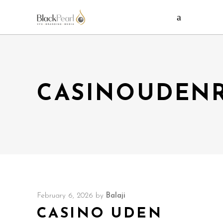
CASINOUDEN
February 6, 2026
by
Balaji
CASINO UDEN