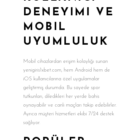
DENEYIMI VE
MOBIL
UYUMLULUK
Mobil cihazlardan erişim kolaylığı sunan
yenigiris1xbet.com, hem Android hem de
iOS kullanıcılarına özel uygulamalar
geliştirmiş durumda. Bu sayede spor
tutkunları, diledikleri her yerde bahis
oynayabilir ve canlı maçları takip edebilirler.
Ayrıca müşteri hizmetleri ekibi 7/24 destek
sağlıyor.