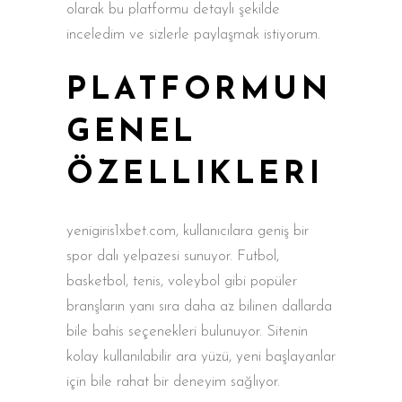
olarak bu platformu detaylı şekilde
inceledim ve sizlerle paylaşmak istiyorum.
PLATFORMUN
GENEL
ÖZELLIKLERI
yenigiris1xbet.com, kullanıcılara geniş bir
spor dalı yelpazesi sunuyor. Futbol,
basketbol, tenis, voleybol gibi popüler
branşların yanı sıra daha az bilinen dallarda
bile bahis seçenekleri bulunuyor. Sitenin
kolay kullanılabilir ara yüzü, yeni başlayanlar
için bile rahat bir deneyim sağlıyor.