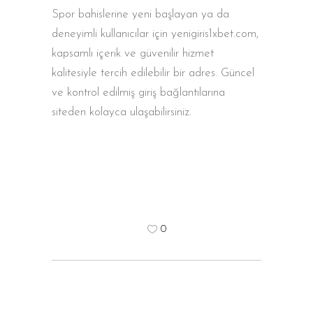
Spor bahislerine yeni başlayan ya da
deneyimli kullanıcılar için yenigiris1xbet.com,
kapsamlı içerik ve güvenilir hizmet
kalitesiyle tercih edilebilir bir adres. Güncel
ve kontrol edilmiş giriş bağlantılarına
siteden kolayca ulaşabilirsiniz.
0