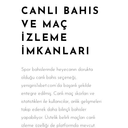
CANLI BAHIS
VE MAÇ
İZLEME
İMKANLARI
Spor bahislerinde heyecanın dorukta
olduğu canlı bahis seçeneği,
yenigiris1xbet.com’da başarılı şekilde
entegre edilmiş. Canlı maç skorları ve
istatistikleri ile kullanıcılar, anlık gelişmeleri
takip ederek daha bilinçli bahisler
yapabiliyor. Üstelik belirli maçları canlı
izleme özelliği de platformda mevcut.