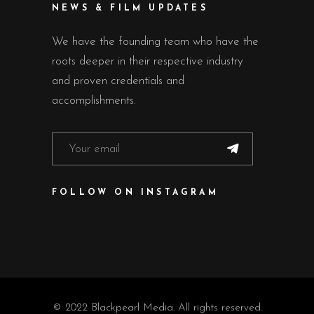
NEWS & FILM UPDATES
We have the founding team who have the
roots deeper in their respective industry
and proven credentials and
accomplishments.
FOLLOW ON INSTAGRAM
© 2022 Blackpearl Media. All rights reserved.