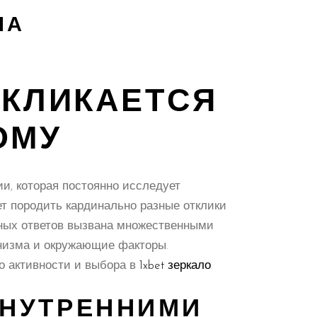
НА
ТКЛИКАЕТСЯ
ОМУ
и, которая постоянно исследует
т породить кардинально разные отклики
вных ответов вызвана множественными
анизма и окружающие факторы.
о активности и выбора в
1xbet зеркало
.
ВНУТРЕННИМИ