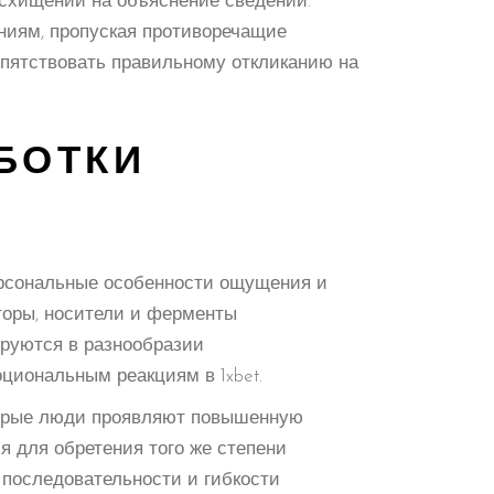
осхищений на объяснение сведений.
иям, пропуская противоречащие
епятствовать правильному откликанию на
БОТКИ
ерсональные особенности ощущения и
торы, носители и ферменты
руются в разнообразии
циональным реакциям в 1xbet.
торые люди проявляют повышенную
я для обретения того же степени
 последовательности и гибкости