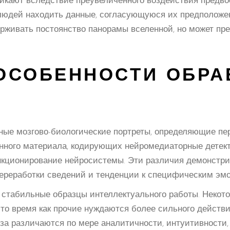
икают вследствие преувеличенного воздействия предв
юдей находить данные, согласующуюся их предположен
рживать постоянство панорамы вселенной, но может пр
ОСОБЕННОСТИ ОБРА
ьные мозгово-биологические портреты, определяющие п
нного материала, кодирующих нейромедиаторные детек
нкционирование нейросистемы. Эти различия демонстри
переработки сведений и тенденции к специфическим эмо
 стабильные образцы интеллектуального работы. Неко
то время как прочие нуждаются более сильного действи
за различаются по мере аналитичности, интуитивности,