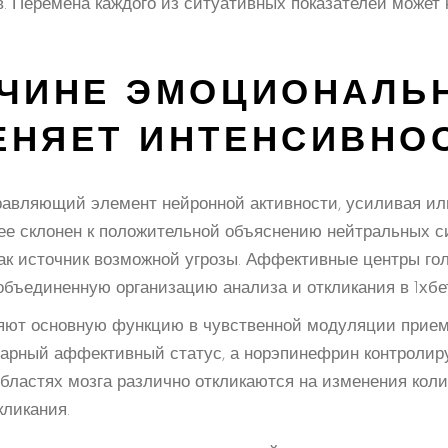
 Перемена каждого из ситуативных показателей может
ИЧИНЕ ЭМОЦИОНАЛЬ
ЕНЯЕТ ИНТЕНСИВНО
авляющий элемент нейронной активности, усиливая или
ее склонен к положительной объяснению нейтральных си
к источник возможной угрозы. Аффективные центры гол
бъединенную организацию анализа и откликания в 1хбе
ют основную функцию в чувственной модуляции прием
марный аффективный статус, а норэпинефрин контролиру
ластях мозга различно откликаются на изменения колич
ликания.