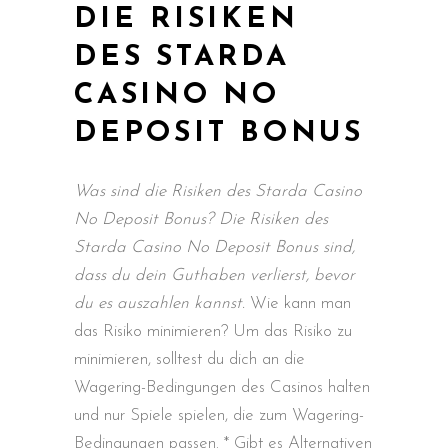
DIE RISIKEN
DES STARDA
CASINO NO
DEPOSIT BONUS
Was sind die Risiken des Starda Casino
No Deposit Bonus? Die Risiken des
Starda Casino No Deposit Bonus sind,
dass du dein Guthaben verlierst, bevor
du es auszahlen kannst.
Wie kann man
das Risiko minimieren? Um das Risiko zu
minimieren, solltest du dich an die
Wagering-Bedingungen des Casinos halten
und nur Spiele spielen, die zum Wagering-
Bedingungen passen. * Gibt es Alternativen