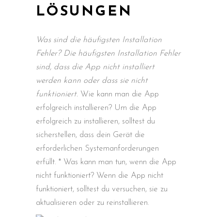
LÖSUNGEN
Was sind die häufigsten Installation
Fehler? Die häufigsten Installation Fehler
sind, dass die App nicht installiert
werden kann oder dass sie nicht
funktioniert.
Wie kann man die App
erfolgreich installieren? Um die App
erfolgreich zu installieren, solltest du
sicherstellen, dass dein Gerät die
erforderlichen Systemanforderungen
erfüllt. * Was kann man tun, wenn die App
nicht funktioniert? Wenn die App nicht
funktioniert, solltest du versuchen, sie zu
aktualisieren oder zu reinstallieren.