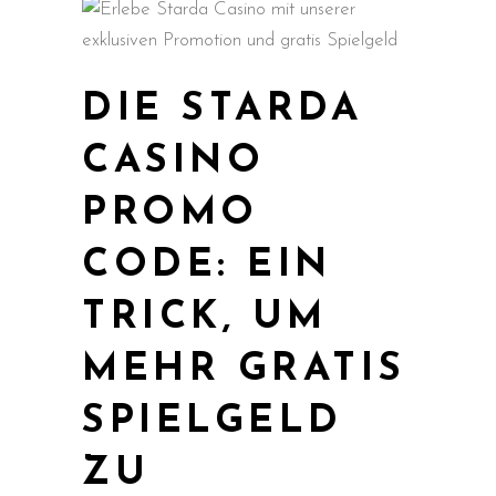
DIE STARDA
CASINO
PROMO
CODE: EIN
TRICK, UM
MEHR GRATIS
SPIELGELD
ZU