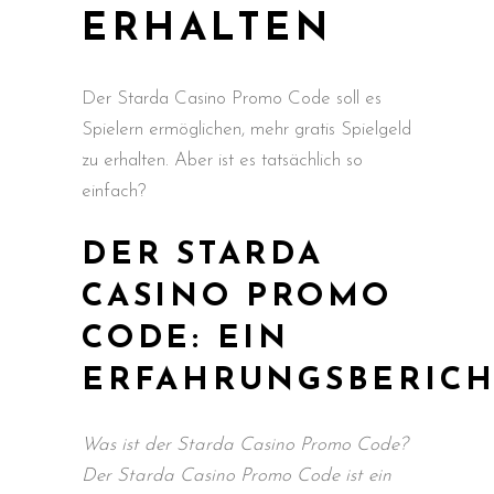
ERHALTEN
Der Starda Casino Promo Code soll es
Spielern ermöglichen, mehr gratis Spielgeld
zu erhalten. Aber ist es tatsächlich so
einfach?
DER STARDA
CASINO PROMO
CODE: EIN
ERFAHRUNGSBERICH
Was ist der Starda Casino Promo Code?
Der Starda Casino Promo Code ist ein