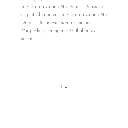
zum Starda Casino No Deposit Bonus? Ja,
es gibt Alternativen zum Starda Casino No
Deposit Bonus, wie zum Beispiel die
Möglichkeit, ein eigenes Guthaben zu
spielen.
0