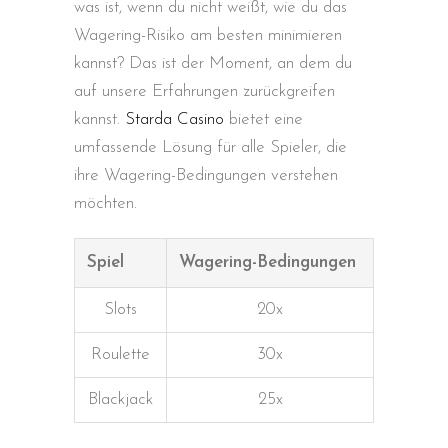
was ist, wenn du nicht weißt, wie du das
Wagering-Risiko am besten minimieren
kannst? Das ist der Moment, an dem du
auf unsere Erfahrungen zurückgreifen
kannst.
Starda Casino
bietet eine
umfassende Lösung für alle Spieler, die
ihre Wagering-Bedingungen verstehen
möchten.
Spiel
Wagering-Bedingungen
Slots
20x
Roulette
30x
Blackjack
25x