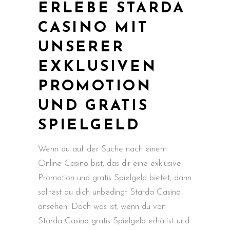
ERLEBE STARDA
CASINO MIT
UNSERER
EXKLUSIVEN
PROMOTION
UND GRATIS
SPIELGELD
Wenn du auf der Suche nach einem
Online Casino bist, das dir eine exklusive
Promotion und gratis Spielgeld bietet, dann
solltest du dich unbedingt Starda Casino
ansehen. Doch was ist, wenn du von
Starda Casino gratis Spielgeld erhältst und