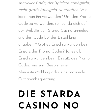
spezieller Code, der Spielern ermöglicht,
mehr gratis Spielgeld zu erhalten.
Wie
kann man ihn verwenden? Um den Promo
Code zu verwenden, solltest du dich auf
der Website von Starda Casino anmelden
und den Code bei der Einzahlung
angeben. * Gibt es Einschränkungen beim
Einsatz des Promo Codes? Ja, es gibt
Einschränkungen beim Einsatz des Promo
Codes, wie zum Beispiel eine
Mindesteinzahlung oder eine maximale
Guthabenbegrenzung.
DIE STARDA
CASINO NO