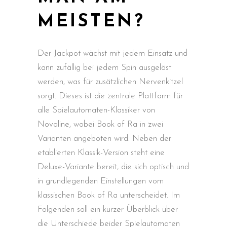
MEISTEN?
Der Jackpot wächst mit jedem Einsatz und
kann zufällig bei jedem Spin ausgelöst
werden, was für zusätzlichen Nervenkitzel
sorgt. Dieses ist die zentrale Plattform für
alle Spielautomaten-Klassiker von
Novoline, wobei Book of Ra in zwei
Varianten angeboten wird. Neben der
etablierten Klassik-Version steht eine
Deluxe-Variante bereit, die sich optisch und
in grundlegenden Einstellungen vom
klassischen Book of Ra unterscheidet. Im
Folgenden soll ein kurzer Überblick über
die Unterschiede beider Spielautomaten