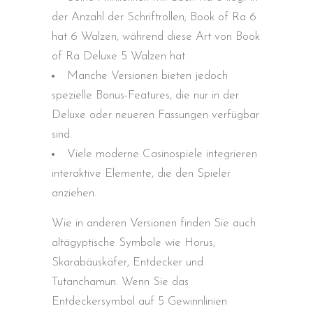
der Anzahl der Schriftrollen; Book of Ra 6
hat 6 Walzen, während diese Art von Book
of Ra Deluxe 5 Walzen hat.
Manche Versionen bieten jedoch
spezielle Bonus-Features, die nur in der
Deluxe oder neueren Fassungen verfügbar
sind.
Viele moderne Casinospiele integrieren
interaktive Elemente, die den Spieler
anziehen.
Wie in anderen Versionen finden Sie auch
altägyptische Symbole wie Horus,
Skarabäuskäfer, Entdecker und
Tutanchamun. Wenn Sie das
Entdeckersymbol auf 5 Gewinnlinien