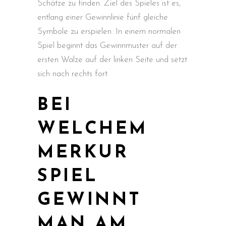
Schätze zu finden. Ziel des Spieles ist es,
entlang einer Gewinnlinie fünf gleiche
Symbole zu erspielen. In einem normalen
Spiel beginnt das Gewinnmuster auf der
ersten Walze auf der linken Seite und setzt
sich nach rechts fort.
BEI
WELCHEM
MERKUR
SPIEL
GEWINNT
MAN AM