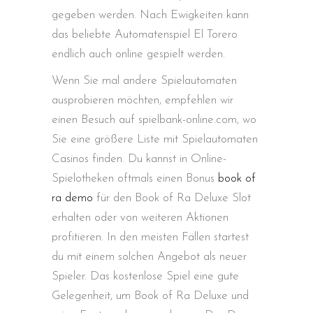
gegeben werden. Nach Ewigkeiten kann
das beliebte Automatenspiel El Torero
endlich auch online gespielt werden.
Wenn Sie mal andere Spielautomaten
ausprobieren möchten, empfehlen wir
einen Besuch auf spielbank-online.com, wo
Sie eine größere Liste mit Spielautomaten
Casinos finden. Du kannst in Online-
Spielotheken oftmals einen Bonus
book of
ra demo
für den Book of Ra Deluxe Slot
erhalten oder von weiteren Aktionen
profitieren. In den meisten Fällen startest
du mit einem solchen Angebot als neuer
Spieler. Das kostenlose Spiel eine gute
Gelegenheit, um Book of Ra Deluxe und