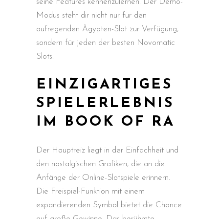
seine Features kennenzulernen. Der Demo-
Modus steht dir nicht nur für den
aufregenden Ägypten-Slot zur Verfügung,
sondern für jeden der besten Novomatic
Slots.
EINZIGARTIGES
SPIELERLEBNIS
IM BOOK OF RA
Der Hauptreiz liegt in der Einfachheit und
den nostalgischen Grafiken, die an die
Anfänge der Online-Slotspiele erinnern.
Die Freispiel-Funktion mit einem
expandierenden Symbol bietet die Chance
auf große Gewinne. Das berühmte