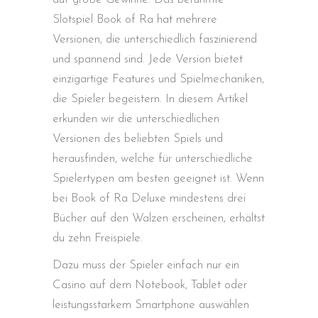
Slotspiel Book of Ra hat mehrere
Versionen, die unterschiedlich faszinierend
und spannend sind. Jede Version bietet
einzigartige Features und Spielmechaniken,
die Spieler begeistern. In diesem Artikel
erkunden wir die unterschiedlichen
Versionen des beliebten Spiels und
herausfinden, welche für unterschiedliche
Spielertypen am besten geeignet ist. Wenn
bei Book of Ra Deluxe mindestens drei
Bücher auf den Walzen erscheinen, erhältst
du zehn Freispiele.
Dazu muss der Spieler einfach nur ein
Casino auf dem Notebook, Tablet oder
leistungsstarkem Smartphone auswählen