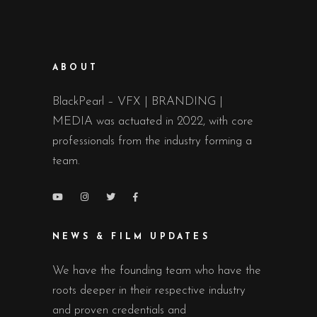
ABOUT
BlackPearl – VFX | BRANDING |
MEDIA was actuated in 2022, with core
professionals from the industry forming a
team.
NEWS & FILM UPDATES
We have the founding team who have the
roots deeper in their respective industry
and proven credentials and