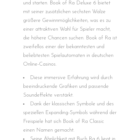
und starten. Book of Ra Deluxe 6 bietet
mit seiner zusätzlichen sechsten Walze
größere Gewinnmöglichkeiten, was es zu
einer attraktiven Wahl für Spieler macht,
die höhere Chancen suchen. Book of Ra ist
zweifellos einer der bekanntesten und
beliebtesten Spielautomaten in deutschen
Online-Casinos.
Diese immersive Erfahrung wird durch
beeindruckende Grafiken und passende
Soundeffekte verstärkt.
Dank der klassischen Symbole und des
speziellen Expanding-Symbols während der
Freispiele hat sich Book of Ra Classic
einen Namen gemacht.
Seine Ähnlichkeit mit Buch Ra 6 liegt in