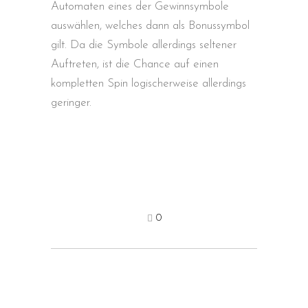
Automaten eines der Gewinnsymbole
auswählen, welches dann als Bonussymbol
gilt. Da die Symbole allerdings seltener
Auftreten, ist die Chance auf einen
kompletten Spin logischerweise allerdings
geringer.
0