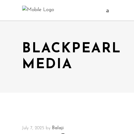
BLACKPEARL
MEDIA
July 7, 2025
by
Balaji