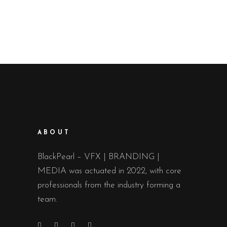
ABOUT
BlackPearl – VFX | BRANDING |
MEDIA was actuated in 2022, with core
professionals from the industry forming a
team.