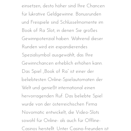
einsetzen, desto höher sind Ihre Chancen
für lukrative Geldgewinne. Bonusrunden
und Freispiele sind Schlüsselmomente im
Book of Ra Slot, in denen Sie großes
Gewinnpotenzial haben. Während dieser
Runden wird ein expandierendes
Spezialsymbol ausgewählt, das Ihre
Gewinnchancen erheblich erhöhen kann.
Das Spiel „Book of Ra“ ist einer der
beliebtesten Online-Spielautomaten der
Welt und genießt international einen
hervorragenden Ruf. Das beliebte Spiel
wurde von der österreichischen Firma
Novomatic entwickelt, die Video-Slots
sowohl für Online- als auch für Offline-
Casinos herstellt. Unter Casino-freunden ist