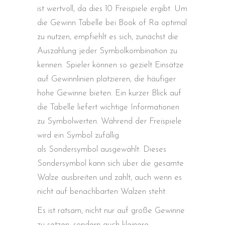
ist wertvoll, da dies 10 Freispiele ergibt. Um
die Gewinn Tabelle bei Book of Ra optimal
zu nutzen, empfiehlt es sich, zunächst die
Auszahlung jeder Symbolkombination zu
kennen. Spieler können so gezielt Einsätze
auf Gewinnlinien platzieren, die häufiger
hohe Gewinne bieten. Ein kurzer Blick auf
die Tabelle liefert wichtige Informationen
zu Symbolwerten. Während der Freispiele
wird ein Symbol zufällig
als Sondersymbol ausgewählt. Dieses
Sondersymbol kann sich über die gesamte
Walze ausbreiten und zahlt, auch wenn es
nicht auf benachbarten Walzen steht.
Es ist ratsam, nicht nur auf große Gewinne
zu setzen, sondern auch kleinere