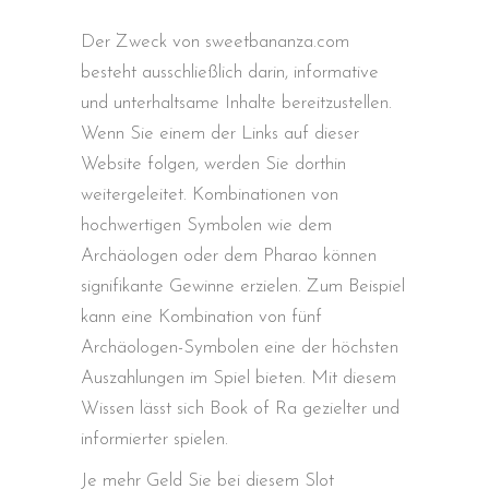
Der Zweck von sweetbananza.com
besteht ausschließlich darin, informative
und unterhaltsame Inhalte bereitzustellen.
Wenn Sie einem der Links auf dieser
Website folgen, werden Sie dorthin
weitergeleitet. Kombinationen von
hochwertigen Symbolen wie dem
Archäologen oder dem Pharao können
signifikante Gewinne erzielen. Zum Beispiel
kann eine Kombination von fünf
Archäologen-Symbolen eine der höchsten
Auszahlungen im Spiel bieten. Mit diesem
Wissen lässt sich Book of Ra gezielter und
informierter spielen.
Je mehr Geld Sie bei diesem Slot