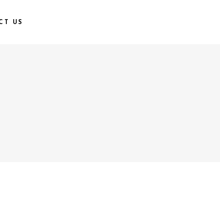
CT US