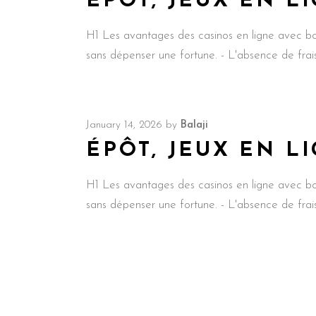
ÉPÔT, JEUX EN L
H1 Les avantages des casinos en ligne avec bon
sans dépenser une fortune. - L'absence de frais
January 14, 2026
by
Balaji
ÉPÔT, JEUX EN L
H1 Les avantages des casinos en ligne avec bon
sans dépenser une fortune. - L'absence de frais