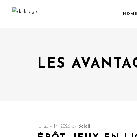
HOM
LES AVANTA
January 14, 2026
by
Balaji