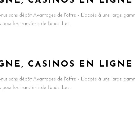
IGNE, CASINOS EN LIGNE
us sans dépôt Avantages de l'offre - L'accès à une large gamme 
 pour les transferts de fonds. Les
IGNE, CASINOS EN LIGNE
us sans dépôt Avantages de l'offre - L'accès à une large gamme 
 pour les transferts de fonds. Les