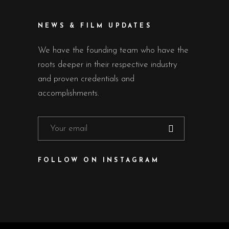
NEWS & FILM UPDATES
We have the founding team who have the
roots deeper in their respective industry
and proven credentials and
accomplishments.
FOLLOW ON INSTAGRAM