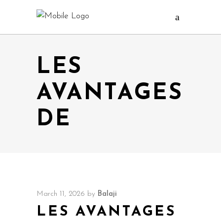
LES
AVANTAGES
DE
March 11, 2026
by
Balaji
LES AVANTAGES