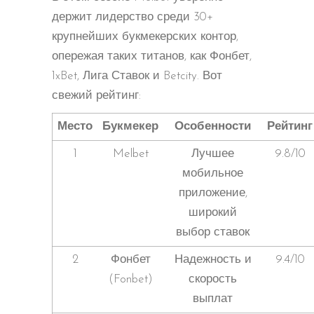
держит лидерство среди 30+
крупнейших букмекерских контор,
опережая таких титанов, как Фонбет,
1xBet, Лига Ставок и Betcity. Вот
свежий рейтинг:
Место
Букмекер
Особенности
Рейтинг
1
Melbet
Лучшее
9.8/10
мобильное
приложение,
широкий
выбор ставок
2
Фонбет
Надежность и
9.4/10
(Fonbet)
скорость
выплат