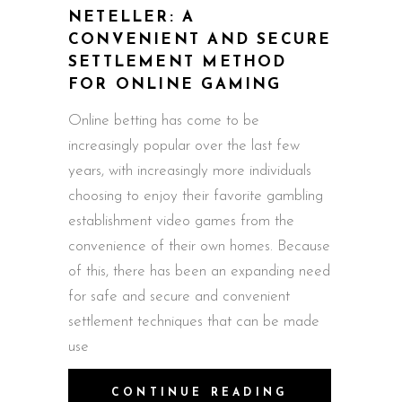
NETELLER: A
CONVENIENT AND SECURE
SETTLEMENT METHOD
FOR ONLINE GAMING
Online betting has come to be
increasingly popular over the last few
years, with increasingly more individuals
choosing to enjoy their favorite gambling
establishment video games from the
convenience of their own homes. Because
of this, there has been an expanding need
for safe and secure and convenient
settlement techniques that can be made
use
CONTINUE READING