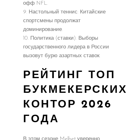
офф NFL.
Настольный теннис: Китайские
спортсмены продолжат
доминирование.
Политика (ставки): Выборы
государственного лидера в России
вызовут бурю азартных ставок.
РЕЙТИНГ ТОП
БУКМЕКЕРСКИХ
КОНТОР 2026
ГОДА
В этом сезоне Melbet уверенно