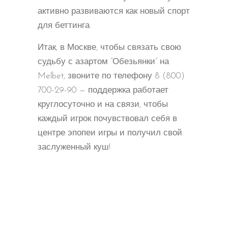
активно развиваются как новый спорт
для беттинга.
Итак, в Москве, чтобы связать свою
судьбу с азартом “Обезьянки” на
Melbet, звоните по телефону 8 (800)
700-29-90 — поддержка работает
круглосуточно и на связи, чтобы
каждый игрок почувствовал себя в
центре эпопеи игры и получил свой
заслуженный куш!