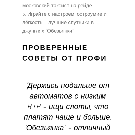
московский таксист на рейде.
Играйте с настроем: остроумие и
лёгкость – лучшие спутники в
джунглях “Обезьянки”.
ПРОВЕРЕННЫЕ
СОВЕТЫ ОТ ПРОФИ
“Держись подальше от
автоматов с низким
RTP – ищи слоты, что
платят чаще и больше.
‘Обезьянка’ – отличный