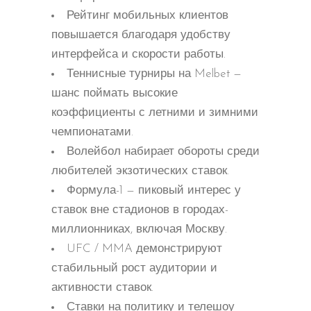
Рейтинг мобильных клиентов
повышается благодаря удобству
интерфейса и скорости работы.
Теннисные турниры на Melbet —
шанс поймать высокие
коэффициенты с летними и зимними
чемпионатами.
Волейбол набирает обороты среди
любителей экзотических ставок.
Формула-1 — пиковый интерес у
ставок вне стадионов в городах-
миллионниках, включая Москву.
UFC / MMA демонстрируют
стабильный рост аудитории и
активности ставок.
Ставки на политику и телешоу