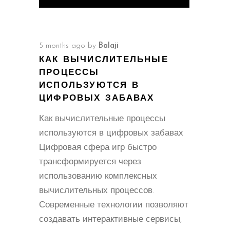
5 months ago
by
Balaji
КАК ВЫЧИСЛИТЕЛЬНЫЕ
ПРОЦЕССЫ
ИСПОЛЬЗУЮТСЯ В
ЦИФРОВЫХ ЗАБАВАХ
Как вычислительные процессы
используются в цифровых забавах
Цифровая сфера игр быстро
трансформируется через
использованию комплексных
вычислительных процессов.
Современные технологии позволяют
создавать интерактивные сервисы,