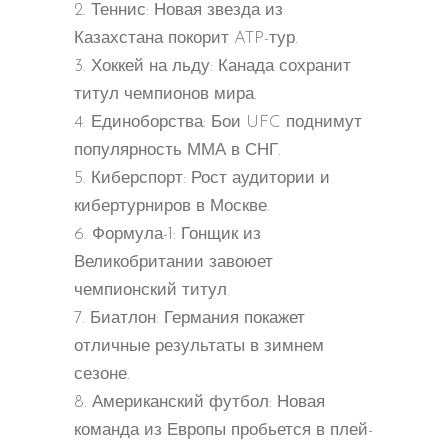
Теннис: Новая звезда из
Казахстана покорит ATP-тур.
Хоккей на льду: Канада сохранит
титул чемпионов мира.
Единоборства: Бои UFC поднимут
популярность ММА в СНГ.
Киберспорт: Рост аудитории и
кибертурниров в Москве.
Формула-1: Гонщик из
Великобритании завоюет
чемпионский титул.
Биатлон: Германия покажет
отличные результаты в зимнем
сезоне.
Американский футбол: Новая
команда из Европы пробьется в плей-