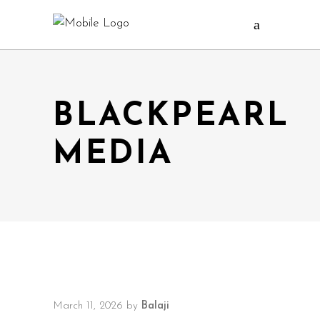
BLACKPEARL
MEDIA
March 11, 2026
by
Balaji