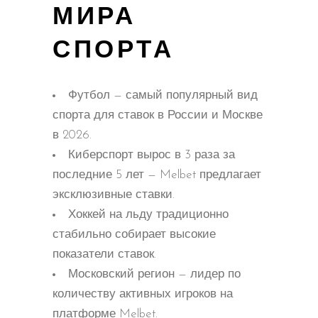
МИРА
СПОРТА
Футбол — самый популярный вид
спорта для ставок в России и Москве
в 2026.
Киберспорт вырос в 3 раза за
последние 5 лет — Melbet предлагает
эксклюзивные ставки.
Хоккей на льду традиционно
стабильно собирает высокие
показатели ставок.
Московский регион — лидер по
количеству активных игроков на
платформе Melbet.