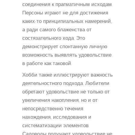
соединения к прагматичным исходам.
Персоны играют не для достижения
каких-то принципиальных намерений,
а ради самого блаженства от
состязательного хода. Это
демонстрирует спонтанную личную
возможность выявлять удовольствие
в работе как таковой.
Хобби также иллюстрируют важность
деятельностного подхода. Любители
обретают удовольствие не только от
увеличения накопления, но и от
непосредственно течения
нахождения, исследования и
систематизации элементов.
Садоводы получают удовольствие не