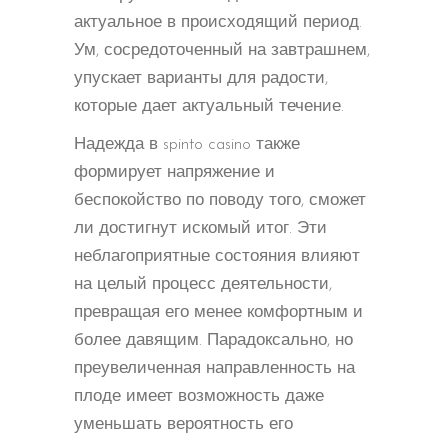
актуальное в происходящий период.
Ум, сосредоточенный на завтрашнем,
упускает варианты для радости,
которые дает актуальный течение.
Надежда в spinto casino также
формирует напряжение и
беспокойство по поводу того, сможет
ли достигнут искомый итог. Эти
неблагоприятные состояния влияют
на целый процесс деятельности,
превращая его менее комфортным и
более давящим. Парадоксально, но
преувеличенная направленность на
плоде имеет возможность даже
уменьшать вероятность его