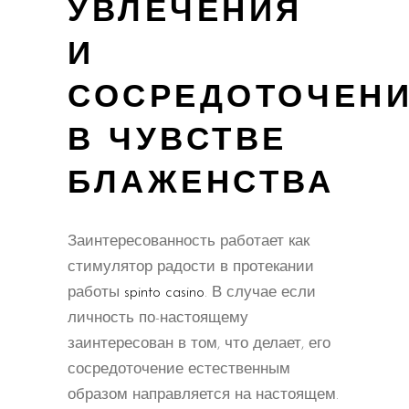
УВЛЕЧЕНИЯ
И
СОСРЕДОТОЧЕН
В ЧУВСТВЕ
БЛАЖЕНСТВА
Заинтересованность работает как
стимулятор радости в протекании
работы
spinto casino
. В случае если
личность по-настоящему
заинтересован в том, что делает, его
сосредоточение естественным
образом направляется на настоящем.