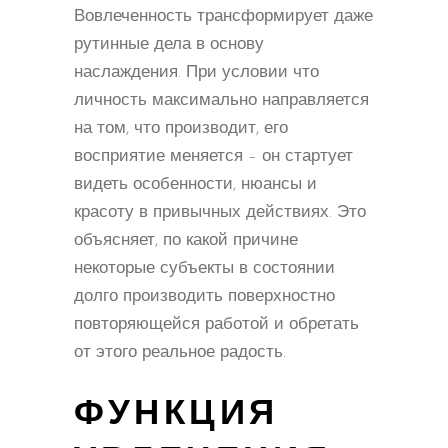
Вовлеченность трансформирует даже
рутинные дела в основу
наслаждения. При условии что
личность максимально направляется
на том, что производит, его
восприятие меняется – он стартует
видеть особенности, нюансы и
красоту в привычных действиях. Это
объясняет, по какой причине
некоторые субъекты в состоянии
долго производить поверхностно
повторяющейся работой и обретать
от этого реальное радость.
ФУНКЦИЯ