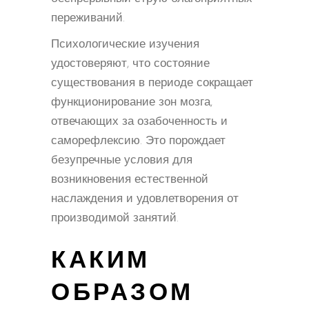
переживаний.
Психологические изучения
удостоверяют, что состояние
существования в периоде сокращает
функционирование зон мозга,
отвечающих за озабоченность и
саморефлексию. Это порождает
безупречные условия для
возникновения естественной
наслаждения и удовлетворения от
производимой занятий.
КАКИМ
ОБРАЗОМ