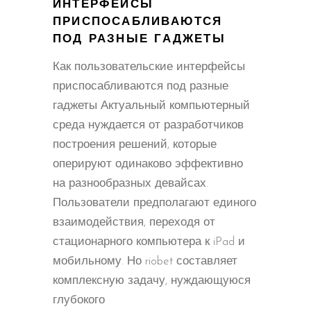
ИНТЕРФЕЙСЫ
ПРИСПОСАБЛИВАЮТСЯ
ПОД РАЗНЫЕ ГАДЖЕТЫ
Как пользовательские интерфейсы
приспосабливаются под разные
гаджеты Актуальный компьютерный
среда нуждается от разработчиков
построения решений, которые
оперируют одинаково эффективно
на разнообразных девайсах.
Пользователи предполагают единого
взаимодействия, переходя от
стационарного компьютера к iPad и
мобильному. Но riobet составляет
комплексную задачу, нуждающуюся
глубокого