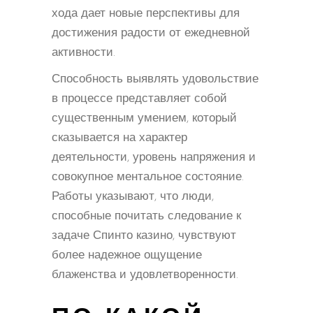
хода дает новые перспективы для
достижения радости от ежедневной
активности.
Способность выявлять удовольствие
в процессе представляет собой
существенным умением, который
сказывается на характер
деятельности, уровень напряжения и
совокупное ментальное состояние.
Работы указывают, что люди,
способные почитать следование к
задаче Спинто казино, чувствуют
более надежное ощущение
блаженства и удовлетворенности.