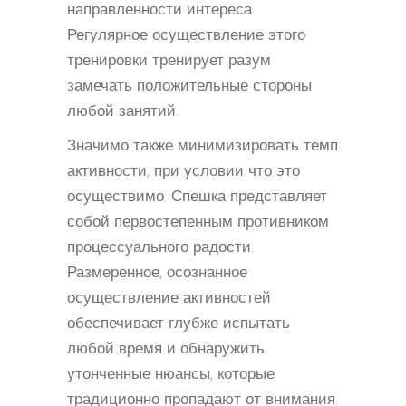
направленности интереса.
Регулярное осуществление этого
тренировки тренирует разум
замечать положительные стороны
любой занятий.
Значимо также минимизировать темп
активности, при условии что это
осуществимо. Спешка представляет
собой первостепенным противником
процессуального радости.
Размеренное, осознанное
осуществление активностей
обеспечивает глубже испытать
любой время и обнаружить
утонченные нюансы, которые
традиционно пропадают от внимания.