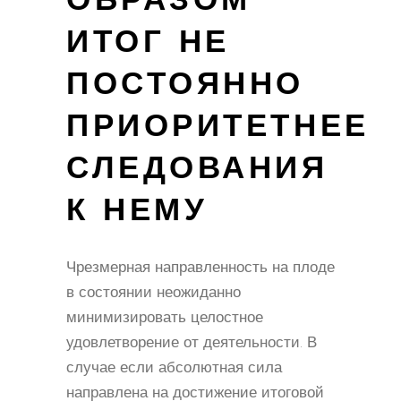
ОБРАЗОМ
ИТОГ НЕ
ПОСТОЯННО
ПРИОРИТЕТНЕЕ
СЛЕДОВАНИЯ
К НЕМУ
Чрезмерная направленность на плоде
в состоянии неожиданно
минимизировать целостное
удовлетворение от деятельности. В
случае если абсолютная сила
направлена на достижение итоговой