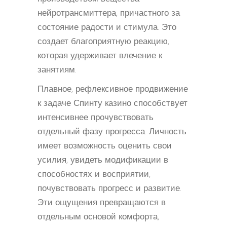
нейротрансмиттера, причастного за
состояние радости и стимула. Это
создает благоприятную реакцию,
которая удерживает влечение к
занятиям.
Плавное, рефлексивное продвижение
к задаче Спинту казино способствует
интенсивнее прочувствовать
отдельный фазу прогресса. Личность
имеет возможность оценить свои
усилия, увидеть модификации в
способностях и восприятии,
почувствовать прогресс и развитие.
Эти ощущения превращаются в
отдельным основой комфорта,