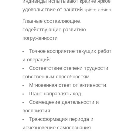
индивиды испытывают крайне яркое
удовольствие от занятий spinto casino.
Главные составляющие,
содействующие развитию
погруженности:
Точное восприятие текущих работ
и операций.
Соответствие степени трудности
собственным способностям.
Мгновенная ответ от активности.
Шанс направлять ход.
Совмещение деятельности и
восприятия.
Трансформация периода и
исчезновение самосознания.