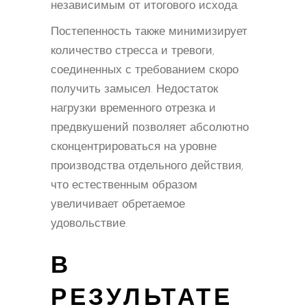
независимым от итогового исхода.
Постепенность также минимизирует
количество стресса и тревоги,
соединенных с требованием скоро
получить замысел. Недостаток
нагрузки временного отрезка и
предвкушений позволяет абсолютно
сконцентрироваться на уровне
производства отдельного действия,
что естественным образом
увеличивает обретаемое
удовольствие.
В
РЕЗУЛЬТАТЕ