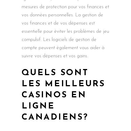
mesures de protection pour vos finances et
vos données personnelles. La gestion de
vos finances et de vos dépenses est
essentielle pour éviter les problèmes de jeu
compulsif. Les logiciels de gestion de
compte peuvent également vous aider à
suivre vos dépenses et vos gains.
QUELS SONT
LES MEILLEURS
CASINOS EN
LIGNE
CANADIENS?