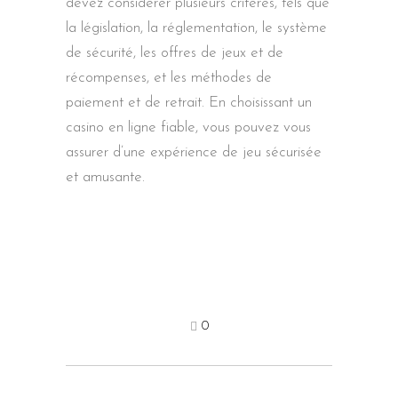
devez considérer plusieurs critères, tels que
la législation, la réglementation, le système
de sécurité, les offres de jeux et de
récompenses, et les méthodes de
paiement et de retrait. En choisissant un
casino en ligne fiable, vous pouvez vous
assurer d’une expérience de jeu sécurisée
et amusante.
0