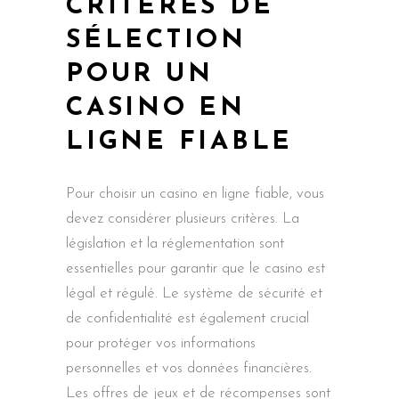
CRITÈRES DE
SÉLECTION
POUR UN
CASINO EN
LIGNE FIABLE
Pour choisir un casino en ligne fiable, vous
devez considérer plusieurs critères. La
législation et la réglementation sont
essentielles pour garantir que le casino est
légal et régulé. Le système de sécurité et
de confidentialité est également crucial
pour protéger vos informations
personnelles et vos données financières.
Les offres de jeux et de récompenses sont