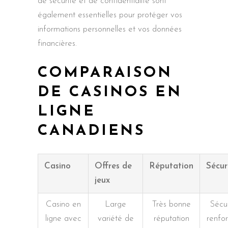
de sécurité et de confidentialité sont
également essentielles pour protéger vos
informations personnelles et vos données
financières.
COMPARAISON
DE CASINOS EN
LIGNE
CANADIENS
Casino
Offres de
Réputation
Sécur
jeux
Casino en
Large
Très bonne
Sécur
ligne avec
variété de
réputation
renfo