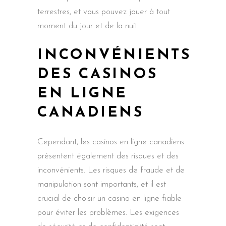
terrestres, et vous pouvez jouer à tout
moment du jour et de la nuit.
INCONVÉNIENTS
DES CASINOS
EN LIGNE
CANADIENS
Cependant, les casinos en ligne canadiens
présentent également des risques et des
inconvénients. Les risques de fraude et de
manipulation sont importants, et il est
crucial de choisir un casino en ligne fiable
pour éviter les problèmes. Les exigences