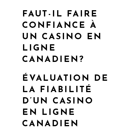
FAUT-IL FAIRE
CONFIANCE À
UN CASINO EN
LIGNE
CANADIEN?
ÉVALUATION DE
LA FIABILITÉ
D’UN CASINO
EN LIGNE
CANADIEN