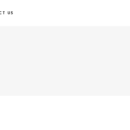
CT US