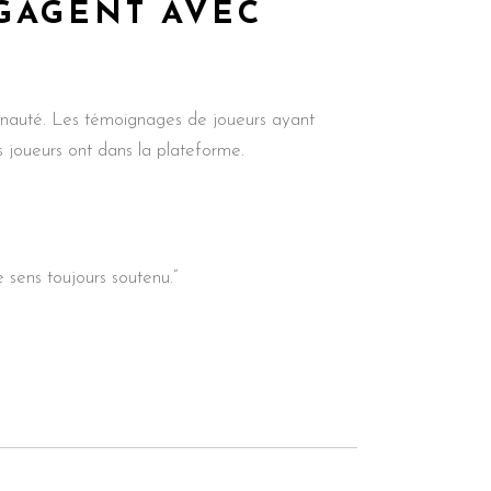
GAGENT AVEC
unauté. Les témoignages de joueurs ayant
joueurs ont dans la plateforme.
sens toujours soutenu.”