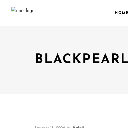
HOM
BLACKPEARL