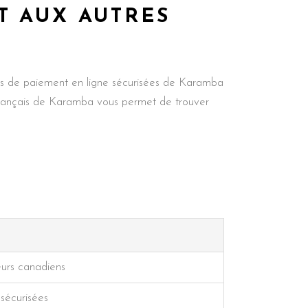
T AUX AUTRES
tés de paiement en ligne sécurisées de Karamba
n français de Karamba vous permet de trouver
eurs canadiens
sécurisées