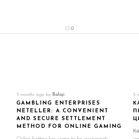
0
5 months ago
by
Balaji
5 
GAMBLING ENTERPRISES
К
NETELLER: A CONVENIENT
П
AND SECURE SETTLEMENT
Ц
METHOD FOR ONLINE GAMING
Ка
Online betting has come to be increasingly