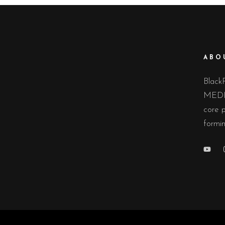
ABO
Black
MEDIA
core p
formi