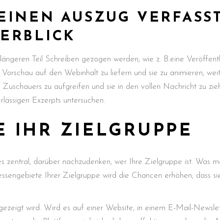
INEN AUSZUG VERFASST
ERBLICK
längeren Teil Schreiben gezogen werden, wie z. B.eine Veröffentli
orschau auf den Webinhalt zu liefern und sie zu animieren, weite
s
Zuschauers zu aufgreifen und sie in den vollen Nachricht zu zie
rlässigen Exzerpts untersuchen.
E IHR ZIELGRUPPE
t es zentral, darüber nachzudenken, wer Ihre Zielgruppe ist. Was 
essengebiete Ihrer Zielgruppe wird die Chancen erhöhen, dass s
gezeigt wird. Wird es auf einer Website, in einem E-Mail-Newsle