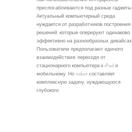
приспосабливаются под разные гаджеты
Актуальный компьютерный среда
нуждается от разработчиков построения
решений, которые оперируют одинаково
эффективно на разнообразных девайсах
Пользователи предполагают единого
взаимодействия, переходя от
стационарного компьютера к iPad и
мобильному. Но riobet составляет
комплексную задачу, нуждающуюся
глубокого