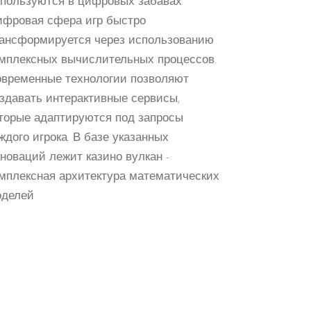
пользуются в цифровых забавах
фровая сфера игр быстро
ансформируется через использованию
мплексных вычислительных процессов.
временные технологии позволяют
здавать интерактивные сервисы,
торые адаптируются под запросы
ждого игрока. В базе указанных
новаций лежит казино вулкан -
мплексная архитектура математических
оделей