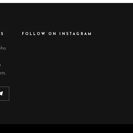
ES
FOLLOW ON INSTAGRAM
who
n
ts.