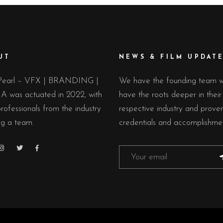
UT
NEWS & FILM UPDAT
Pearl – VFX | BRANDING |
We have the founding team 
 was actuated in 2022, with
have the roots deeper in their
rofessionals from the industry
respective industry and prove
ng a team.
credentials and accomplishmen