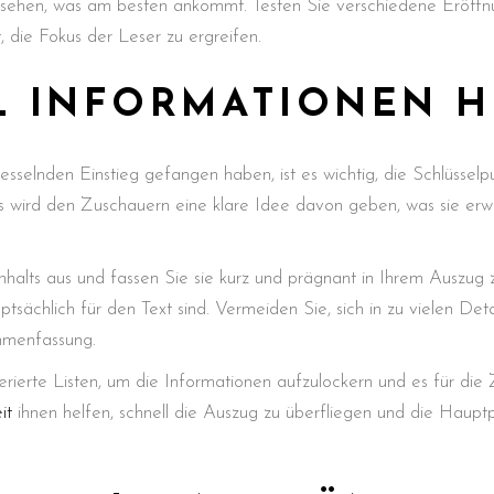
 sehen, was am besten ankommt. Testen Sie verschiedene Eröffn
t, die Fokus der Leser zu ergreifen.
EL INFORMATIONEN 
sselnden Einstieg gefangen haben, ist es wichtig, die Schlüsselp
 wird den Zuschauern eine klare Idee davon geben, was sie erwa
halts aus und fassen Sie sie kurz und prägnant in Ihrem Auszug 
ächlich für den Text sind. Vermeiden Sie, sich in zu vielen Deta
mmenfassung.
erte Listen, um die Informationen aufzulockern und es für die 
it
ihnen helfen, schnell die Auszug zu überfliegen und die Haupt