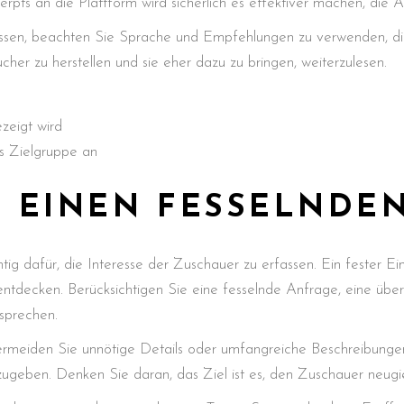
rpts an die Plattform wird sicherlich es effektiver machen, die
assen, beachten Sie Sprache und Empfehlungen zu verwenden, die
cher zu herstellen und sie eher dazu zu bringen, weiterzulesen.
zeigt wird
es Zielgruppe an
E EINEN FESSELNDEN
htig dafür, die Interesse der Zuschauer zu erfassen. Ein fester Ei
ntdecken. Berücksichtigen Sie eine fesselnde Anfrage, eine über
sprechen.
Vermeiden Sie unnötige Details oder umfangreiche Beschreibunge
zugeben. Denken Sie daran, das Ziel ist es, den Zuschauer neugi