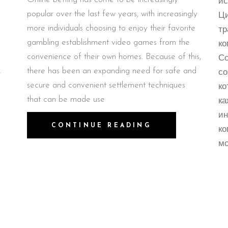
ис
popular over the last few years, with increasingly
Ци
more individuals choosing to enjoy their favorite
тр
gambling establishment video games from the
ко
convenience of their own homes. Because of this,
Со
.
there has been an expanding need for safe and
со
secure and convenient settlement techniques
ко
that can be made use
ка
ин
CONTINUE READING
ко
м