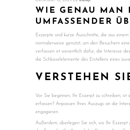
December 18, 2025
by
Balaji
WIE GENAU MAN E
UMFASSENDER ÜB
Exzerpte sind kurze Ausschnitte, die aus einem 
normalerweise genutzt, um den Besuchern eine V
verfassen ist wesentlich dafür, die Interesse de
die Schlüsselelemente des Erstellens eines zuve
VERSTEHEN SI
Vor Sie beginnen, Ihr Exzerpt zu schreiben, is
erfassen? Anpassen Ihres Auszugs an die Inter
engagieren.
Außerdem, überlegen Sie sich, wo Ihr Exzerpt 