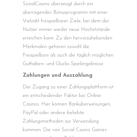
SozialCasino überzeugt durch ein
überragendes Bonusprogramm mit einer
Vielzahl freispielbarer Ziele, bei dem der
Nutzer immer wieder neue Höchststände
erreichen kann. Zu den hervorzuhebenden
Merkmalen gehören sowohl die
Freispielboni als auch die täglich möglichen
Guthaben- und Glücks-Spielergebnisse.
Zahlungen und Auszahlung
Der Zugang zu einer Zahlungsplattform ist
ein entscheidender Faktor bei Online-
Casinos. Hier können Banküberweisungen,
PayPal oder andere beliebte
Zahlungsmethoden zur Verwendung
kommen. Die von Social Casino Games