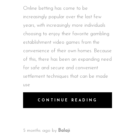
Online betting has come to be
increasingly popular over the last few
years, with increasingly more individuals
choosing to enjoy their favorite gambling
establishment video games from the
convenience of their own homes. Because
of this, there has been an expanding need
for safe and secure and convenient
settlement techniques that can be made
use
CONTINUE READING
5 months ago
by
Balaji