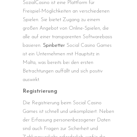
SozialCasino ist eine Plattform für
Freispiel-Möglichkeiten an verschiedenen
Spielen. Sie bietet Zugang zu einem
großen Angebot von Online-Spielen, die
alle auf einer transparenten Softwarebasis
basieren.
Spinbetter
Social Casino Games
ist ein Unternehmen mit Hauptsitz in
Malta, was bereits bei den ersten
Betrachtungen auffällt und sich positiv
auswirkt.
Registrierung
Die Registrierung beim Social Casino
Games ist schnell und unkompliziert. Neben
der Erfassung personenbezogener Daten
sind auch Fragen zur Sicherheit und