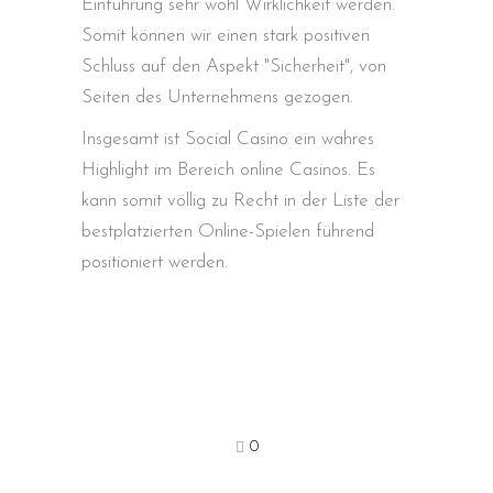
Einführung sehr wohl Wirklichkeit werden.
Somit können wir einen stark positiven
Schluss auf den Aspekt "Sicherheit", von
Seiten des Unternehmens gezogen.
Insgesamt ist Social Casino ein wahres
Highlight im Bereich online Casinos. Es
kann somit völlig zu Recht in der Liste der
bestplatzierten Online-Spielen führend
positioniert werden.
0