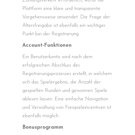
Zahlungsverkehr erforderlich, wofür die
Plattform eine klare und transparente
Vorgehensweise anwendet. Die Frage der
Altersfreigabe ist ebenfalls ein wichtiger
Punkt bei der Registrierung.
Account-Funktionen
Ein Benutzerkonto wird nach dem
erfolgreichen Abschluss des
Registrierungsprozesses erstellt, in welchem
sich das Spielergebnis, die Anzahl der
gespielten Runden und gewonnen Spiele
ablesen lassen. Eine einfache Navigation
und Verwaltung von Freispieleincentiven ist
ebenfalls möglich.
Bonusprogramm