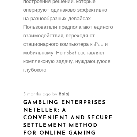
построения решений, которые
оперируют одинаково эффективно
на разнообразных девайсах.
Пользователи предполагают единого
взаимодействия, переходя от
стационарного компьютера к iPad и
мобильному. Но riobet составляет
комплексную задачу, нуждающуюся
глубокого
5 months ago
by
Balaji
GAMBLING ENTERPRISES
NETELLER: A
CONVENIENT AND SECURE
SETTLEMENT METHOD
FOR ONLINE GAMING