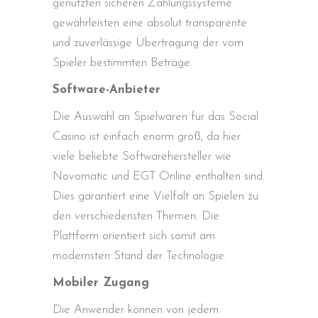
genutzten sicheren Zahlungssysteme
gewährleisten eine absolut transparente
und zuverlässige Übertragung der vom
Spieler bestimmten Beträge.
Software-Anbieter
Die Auswahl an Spielwaren für das Social
Casino ist einfach enorm groß, da hier
viele beliebte Softwarehersteller wie
Novomatic und EGT Online enthalten sind.
Dies garantiert eine Vielfalt an Spielen zu
den verschiedensten Themen. Die
Plattform orientiert sich somit am
modernsten Stand der Technologie.
Mobiler Zugang
Die Anwender können von jedem