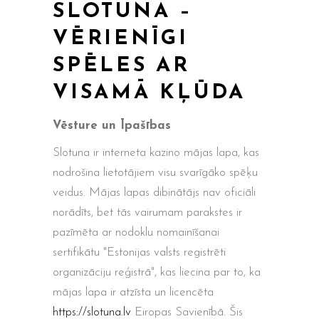
SLOTUNA –
VĒRIENĪGI
SPĒLES AR
VISAMĀ KĻŪDA
Vēsture un Īpašības
Slotuna ir interneta kazino mājas lapa, kas
nodrošina lietotājiem visu svarīgāko spēķu
veidus. Mājas lapas dibinātājs nav oficiāli
norādīts, bet tās vairumam parakstes ir
pazīmēta ar nodoklu nomainīšanai
sertifikātu "Estonijas valsts registrēti
organizāciju reģistrā", kas liecina par to, ka
mājas lapa ir atzīsta un licencēta
https://slotuna.lv
Eiropas Savienībā. Šis