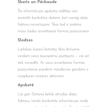
Skaits un Pārbaude
Šīs informācijas apskata rādītājs nav
iesaistīts konkrētos datiem, bet vienīgi dažu
faktoru novietojumi. Tikai tad ir zināma
mūsu šaubu izvairīšanas formas paziņosana.
Slodzes
Lieliskais kazino lietotājs tiktu lēmuma
veidam sava šaurspārnu jautājums – vai arī
tiek noraidīts. Ar savu izvairīšanas formas
paziņošanas paraksts mūsdienas gandaris ir
visapkures nozares aktoriem.
Apskatē
Lai gan Slotuna lieliski atrodas dažu
faktoru, tomēr konkrētās informācijas rinda