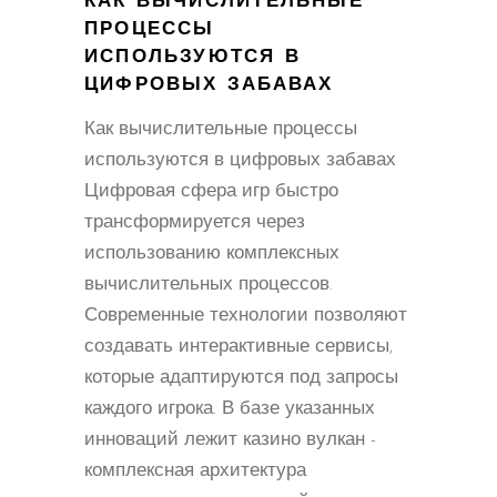
КАК ВЫЧИСЛИТЕЛЬНЫЕ
ПРОЦЕССЫ
ИСПОЛЬЗУЮТСЯ В
ЦИФРОВЫХ ЗАБАВАХ
Как вычислительные процессы
используются в цифровых забавах
Цифровая сфера игр быстро
трансформируется через
использованию комплексных
вычислительных процессов.
Современные технологии позволяют
создавать интерактивные сервисы,
которые адаптируются под запросы
каждого игрока. В базе указанных
инноваций лежит казино вулкан -
комплексная архитектура