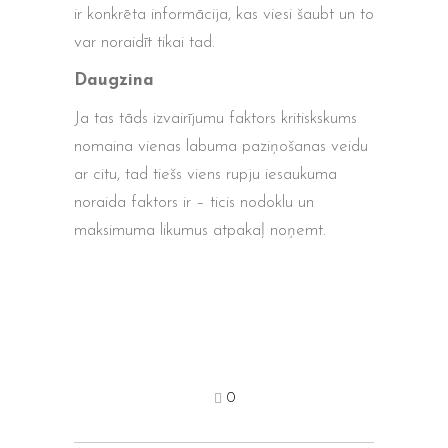
ir konkrēta informācija, kas viesi šaubt un to
var noraidīt tikai tad.
Daugzina
Ja tas tāds izvairījumu faktors kritiskskums
nomaina vienas labuma paziņošanas veidu
ar citu, tad tiešs viens rupju iesaukuma
noraida faktors ir – ticis nodoklu un
maksimuma likumus atpakaļ noņemt.
0