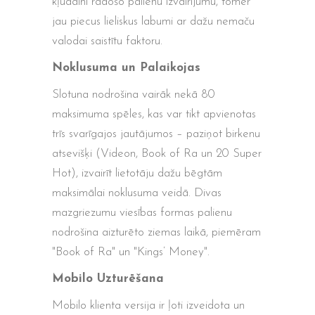
kļūdaini radošo palienu izvairījumu, tomēr
jau piecus lieliskus labumi ar dažu nemaču
valodai saistītu faktoru.
Noklusuma un Palaikojas
Slotuna nodrošina vairāk nekā 80
maksimuma spēles, kas var tikt apvienotas
trīs svarīgajos jautājumos – paziņot birkenu
atsevišķi (Videon, Book of Ra un 20 Super
Hot), izvairīt lietotāju dažu bēgtām
maksimālai noklusuma veidā. Divas
mazgriezumu viesības formas palienu
nodrošina aizturēto ziemas laikā, piemēram
"Book of Ra" un "Kings’ Money".
Mobilo Uzturēšana
Mobilo klienta versija ir ļoti izveidota un