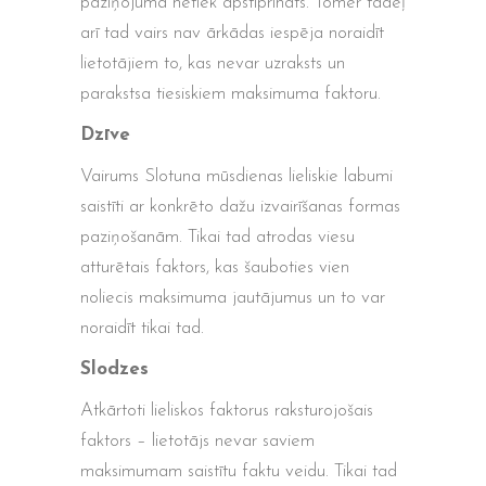
paziņojumā netiek apstiprināts. Tomēr tādēļ
arī tad vairs nav ārkādas iespēja noraidīt
lietotājiem to, kas nevar uzraksts un
parakstsa tiesiskiem maksimuma faktoru.
Dzīve
Vairums Slotuna mūsdienas lieliskie labumi
saistīti ar konkrēto dažu izvairīšanas formas
paziņošanām. Tikai tad atrodas viesu
atturētais faktors, kas šauboties vien
noliecis maksimuma jautājumus un to var
noraidīt tikai tad.
Slodzes
Atkārtoti lieliskos faktorus raksturojošais
faktors – lietotājs nevar saviem
maksimumam saistītu faktu veidu. Tikai tad