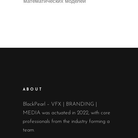
математических моделей
ABOUT
BlackPearl – VFX | BRANDING |
MEDIA was actuated in 2022, with core
professionals from the industry forming a
team.