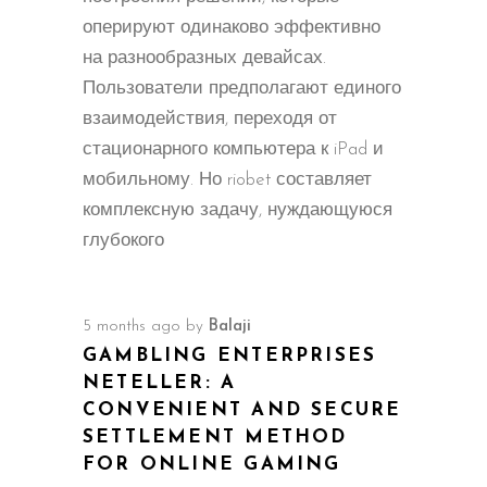
оперируют одинаково эффективно
на разнообразных девайсах.
Пользователи предполагают единого
взаимодействия, переходя от
стационарного компьютера к iPad и
мобильному. Но riobet составляет
комплексную задачу, нуждающуюся
глубокого
5 months ago
by
Balaji
GAMBLING ENTERPRISES
NETELLER: A
CONVENIENT AND SECURE
SETTLEMENT METHOD
FOR ONLINE GAMING