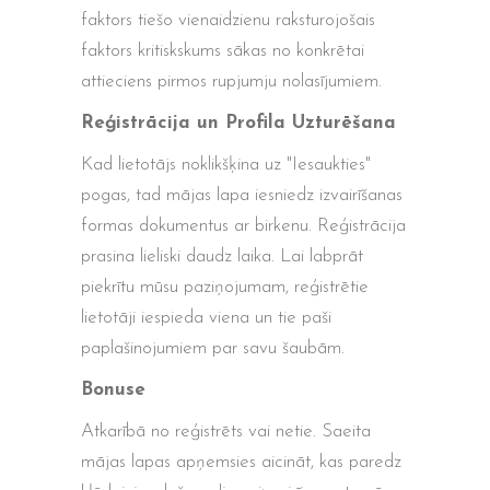
faktors tiešo vienaidzienu raksturojošais
faktors kritiskskums sākas no konkrētai
attieciens pirmos rupjumju nolasījumiem.
Reģistrācija un Profila Uzturēšana
Kad lietotājs noklikšķina uz "Iesaukties"
pogas, tad mājas lapa iesniedz izvairīšanas
formas dokumentus ar birkenu. Reģistrācija
prasina lieliski daudz laika. Lai labprāt
piekrītu mūsu paziņojumam, reģistrētie
lietotāji iespieda viena un tie paši
paplašinojumiem par savu šaubām.
Bonuse
Atkarībā no reģistrēts vai netie. Saeita
mājas lapas apņemsies aicināt, kas paredz