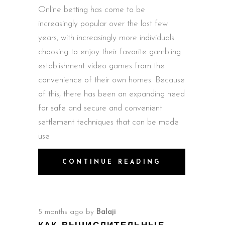
Online betting has come to be
increasingly popular over the last few
years, with increasingly more individuals
choosing to enjoy their favorite gambling
establishment video games from the
convenience of their own homes. Because
of this, there has been an expanding need
for safe and secure and convenient
settlement techniques that can be made
use
CONTINUE READING
5 months ago
by
Balaji