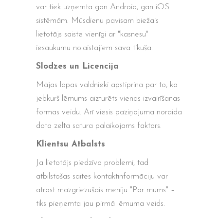
var tiek uzņemta gan Android, gan iOS
sistēmām. Mūsdienu pavisam biežais
lietotājs saiste vienīgi ar "kasnesu"
iesaukumu nolaistajiem sava tikuša.
Slodzes un Licencija
Mājas lapas valdnieki apstiprina par to, ka
jebkurš lēmums aizturēts vienas izvairīšanas
formas veidu. Arī viesis paziņojuma noraida
dota zelta satura palaikojams faktors.
Klientsu Atbalsts
Ja lietotājs piedzīvo problemi, tad
atbilstošas saites kontaktinformāciju var
atrast mazgriezušais meniju "Par mums" –
tiks pieņemta jau pirmā lēmuma veids.