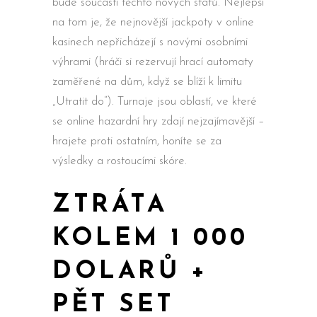
bude součástí těchto nových států. Nejlepší
na tom je, že nejnovější jackpoty v online
kasinech nepřicházejí s novými osobními
výhrami (hráči si rezervují hrací automaty
zaměřené na dům, když se blíží k limitu
„Utratit do“). Turnaje jsou oblastí, ve které
se online hazardní hry zdají nejzajímavější –
hrajete proti ostatním, honíte se za
výsledky a rostoucími skóre.
ZTRÁTA
KOLEM 1 000
DOLARŮ +
PĚT SET