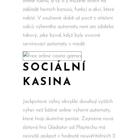
online ruletu, a vy si ji můžete ověřit na
základě herních bonusů, funkcí a akcí, které
nabízí. V současné době už pocit z otáčení
válců výherního automatu není ani zdaleka
takový, jaký býval, když byly ovocné
servírovací automaty v módě.
SOCIÁLNÍ
KASINA
Jackpotové výhry obvykle dosahují vyšších
výher než běžné online výherní automaty,
které hrají skutečné peníze. Zejména nová
slotová hra Gladiator od Playtechu má
nejvyšší jackpot v hodnotě neuvěřitelných 2