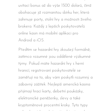
uvítací bonus až do výše 1500 dolarů, čímž
obohacuje již rozmanitou sbírku her, která
zahrnuje porty, stolní hry a možnosti živého
brokera. Každý z lepších poskytovatelů
online kasin má mobilní aplikaci pro
Android a iOS.
Předtím se hazardní hry zkoušejí formálně,
zatímco rozumné jsou oddělené výzkumné
týmy. Pokud máte hazardní hry s herní
hranicí, registrovaní poskytovatelé se
zaměřují na to, aby vám poskytli rozumný a
zábavný zážitek. Nejlepší americká kasina
přijímají hrací karty, debetní poukázky,
elektronické peněženky, slevy a také
kryptoměnové procentní kroky. Tyto typy