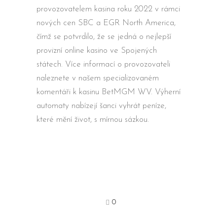
provozovatelem kasina roku 2022 v rámci
nových cen SBC a EGR North America,
čímž se potvrdilo, že se jedná o nejlepší
provizní online kasino ve Spojených
státech. Více informací o provozovateli
naleznete v našem specializovaném
komentáři k kasinu BetMGM WV. Výherní
automaty nabízejí šanci vyhrát peníze,
které mění život, s mírnou sázkou.
0