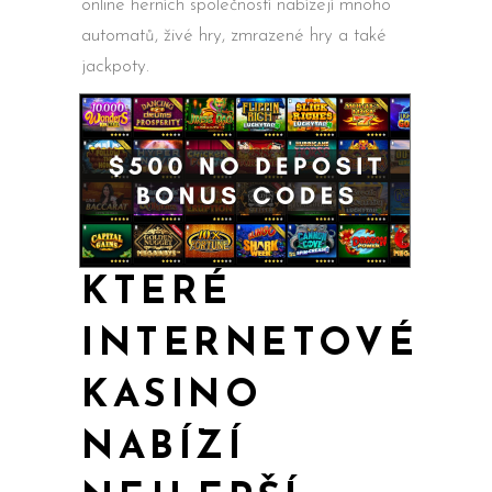
online herních společností nabízejí mnoho
automatů, živé hry, zmrazené hry a také
jackpoty.
KTERÉ
INTERNETOVÉ
KASINO
NABÍZÍ