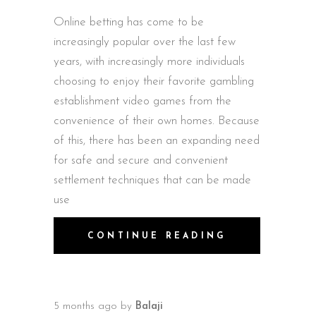
Online betting has come to be
increasingly popular over the last few
years, with increasingly more individuals
choosing to enjoy their favorite gambling
establishment video games from the
convenience of their own homes. Because
of this, there has been an expanding need
for safe and secure and convenient
settlement techniques that can be made
use
CONTINUE READING
5 months ago
by
Balaji