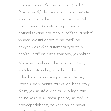
milionů dolarů. Kromě automatů nabízí
Play'letter Wade také stolní hry a můžete
si vybrat z více herních možností. Je třeba
poznamenat, že většina jejich her je
optimalizovaná pro mobilní zařízení a nabízí
vysoce kvalitní obraz. A na rozdíl od
nových klasických automatů tyto tituly
nabízejí hráčům různé způsoby, jak vyhrát.
Mluvíme o velmi oblíbeném, protože ti,
kteří hrají stolní hry, si mohou také
odemknout bonusové peníze s přístavy a
utratit si další peníze za své oblíbené stoly.
S tím, jak se stále více mluví o legalizaci
online kasin o skutečné peníze, se zvyšuje
pravděpodobnost, že 24/7 online hovor