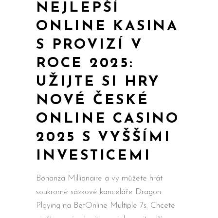
NEJLEPŠÍ
ONLINE KASINA
S PROVIZÍ V
ROCE 2025:
UŽIJTE SI HRY
NOVÉ ČESKÉ
ONLINE CASINO
2025 S VYŠŠÍMI
INVESTICEMI
Bonanza Millionaire a vy můžete hrát
soukromé sázkové kanceláře Dragon
Playing na BetOnline Multiple 7s. Chcete