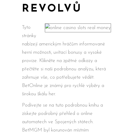
REVOLVŮ
Tyto
stránky
nabízejí americkým hráčům informované
herní možnosti, uvítací bonusy a vysoké
provize. Klikněte na zpětné odkazy a
přečtěte si naši podrobnou analýzu, která
zahrnuje vše, co potřebujete vědět.
BetOnline je známý pro rychlé výběry a
širokou škálu her.
Podívejte se na tuto podrobnou knihu a
získejte podrobný přehled o online
automatech ve Spojených státech.
BetMGM byl korunován místním