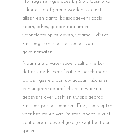
Het registreringsproces bij Slots Casino kan
in korte tijd afgerond worden. U dient
alleen een aantal basisgegevens zoals
naam, adres, geboortedatum en
woonplaats op te geven, waarna u direct
kunt beginnen met het spelen van
gokautomaten.
Naarmate u vaker speelt, zult u merken
dat er steeds meer features beschikbaar
worden gesteld aan uw account. Zo is er
een uitgebreide profiel sectie waarin u
gegevens over uzelf en uw spelgedrag
kunt bekijken en beheren. Er zijn ook opties
voor het stellen van limieten, zodat je kunt
controleren hoeveel geld je kwijt bent aan
spelen.