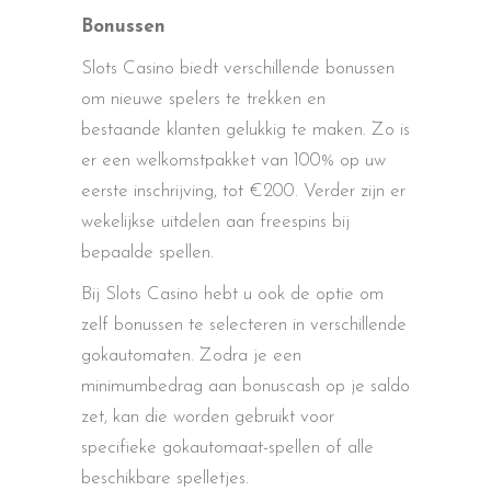
Bonussen
Slots Casino biedt verschillende bonussen
om nieuwe spelers te trekken en
bestaande klanten gelukkig te maken. Zo is
er een welkomstpakket van 100% op uw
eerste inschrijving, tot €200. Verder zijn er
wekelijkse uitdelen aan freespins bij
bepaalde spellen.
Bij Slots Casino hebt u ook de optie om
zelf bonussen te selecteren in verschillende
gokautomaten. Zodra je een
minimumbedrag aan bonuscash op je saldo
zet, kan die worden gebruikt voor
specifieke gokautomaat-spellen of alle
beschikbare spelletjes.