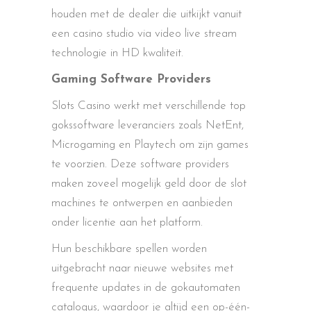
houden met de dealer die uitkijkt vanuit
een casino studio via video live stream
technologie in HD kwaliteit.
Gaming Software Providers
Slots Casino werkt met verschillende top
gokssoftware leveranciers zoals NetEnt,
Microgaming en Playtech om zijn games
te voorzien. Deze software providers
maken zoveel mogelijk geld door de slot
machines te ontwerpen en aanbieden
onder licentie aan het platform.
Hun beschikbare spellen worden
uitgebracht naar nieuwe websites met
frequente updates in de gokautomaten
catalogus, waardoor je altijd een op-één-