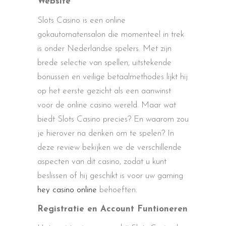
Website
Slots Casino is een online
gokautomatensalon die momenteel in trek
is onder Nederlandse spelers. Met zijn
brede selectie van spellen, uitstekende
bonussen en veilige betaalmethodes lijkt hij
op het eerste gezicht als een aanwinst
voor de online casino wereld. Maar wat
biedt Slots Casino precies? En waarom zou
je hierover na denken om te spelen? In
deze review bekijken we de verschillende
aspecten van dit casino, zodat u kunt
beslissen of hij geschikt is voor uw gaming
hey casino online
behoeften.
Registratie en Account Funtioneren