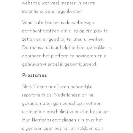
websites, wat veel mensen in eerste
instantie al eens tegenkomen.
Vanuit alle hoeken is de webdesign
aandacht besteed om alles op zijn plek te
zetten en er goed bij te laten uitwerken.
De menustructuur helpt je heel gemakkelijk
doorheen het platform te navigeren en is
gebruikersvriendelijk geconfigureerd.
Prestaties
Slots Casino heeft een behoorlijke
reputatie in de Nederlandse online
gokautomaten gemeenschap, met een
uitstekende opschaling voor elke bezoeker.
Hun klantenbeoordelingen zijn over het
algemeen zeer positief en voldoen aan