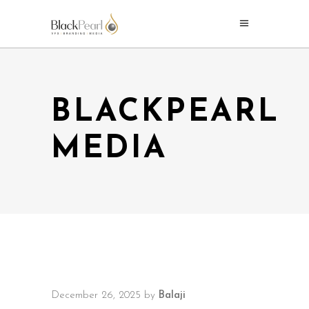
BLACKPEARL
MEDIA
December 26, 2025
by
Balaji