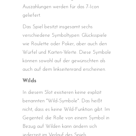
Auszahlungen werden für das 7-Icon
geliefert.
Das Spiel besitzt insgesamt sechs
verschiedene Symboltypen: Glücksspiele
wie Roulette oder Poker, aber auch den
Würfel und Karten-Werte. Diese Symbole
können sowohl auf der gewünschten als
auch auf dem linkseitenrand erscheinen.
Wilds
In diesem Slot existieren keine explizit
benannten "Wild-Symbole". Das heißt
nicht, dass es keine Wild-Funktion gibt. Im
Gegenteil: die Rolle von einem Symbol in
Bezug auf Wilden kann ändern sich
jederzeit im Verlauf des Spiels.