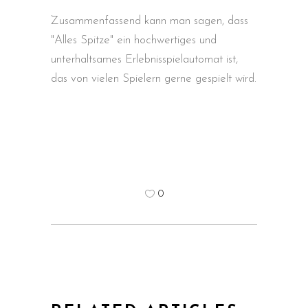
Zusammenfassend kann man sagen, dass
"Alles Spitze" ein hochwertiges und
unterhaltsames Erlebnisspielautomat ist,
das von vielen Spielern gerne gespielt wird.
0