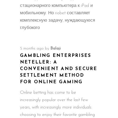
стационарного компьютера к iPad и
мобильному. Но riobet составляет
комплексную задачу, нуждающуюся
глубокого
5 months ago
by
Balaji
GAMBLING ENTERPRISES
NETELLER: A
CONVENIENT AND SECURE
SETTLEMENT METHOD
FOR ONLINE GAMING
Online betting has come to be
increasingly popular over the last few
years, with increasingly more individuals
choosing to enjoy their favorite gambling