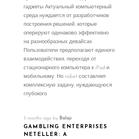
гаджеты Актуальный компьютерный
среда нуждается от разработчиков
построения решений, которые
оперируют одинаково эффективно
на разнообразных девайсах.
Пользователи предполагают единого
взаимодействия, переходя от
стационарного компьютера к iPad и
мобильному. Но riobet составляет
комплексную задачу, нуждающуюся
глубокого
5 months ago
by
Balaji
GAMBLING ENTERPRISES
NETELLER: A