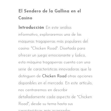
El Sendero de la Gallina en el
Casino
Introducción
En este análisis
informativo, exploraremos una de las
máquinas tragaperras más populares del
casino: "Chicken Road". Diseñada para
ofrecer un juego emocionante y lúdico,
esta máquina tragaperras cuenta con una
serie de características innovadoras que la
distinguen de
Chicken Road
otras opciones
disponibles en el mercado. En este artículo,
nos centraremos en describir
detalladamente cada aspecto de "Chicken
Road", desde su tema hasta sus
características más avanzadas.