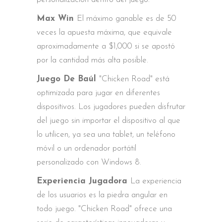
Max Win
El máximo ganable es de 50
veces la apuesta máxima, que equivale
aproximadamente a $1,000 si se apostó
por la cantidad más alta posible.
Juego De Baúl
"Chicken Road" está
optimizada para jugar en diferentes
dispositivos. Los jugadores pueden disfrutar
del juego sin importar el dispositivo al que
lo utilicen, ya sea una tablet, un teléfono
móvil o un ordenador portátil
personalizado con Windows 8.
Experiencia Jugadora
La experiencia
de los usuarios es la piedra angular en
todo juego. "Chicken Road" ofrece una