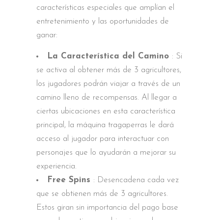
características especiales que amplían el
entretenimiento y las oportunidades de
ganar:
La Característica del Camino
: Si
se activa al obtener más de 3 agricultores,
los jugadores podrán viajar a través de un
camino lleno de recompensas. Al llegar a
ciertas ubicaciones en esta característica
principal, la máquina tragaperras le dará
acceso al jugador para interactuar con
personajes que lo ayudarán a mejorar su
experiencia.
Free Spins
: Desencadena cada vez
que se obtienen más de 3 agricultores.
Estos giran sin importancia del pago base