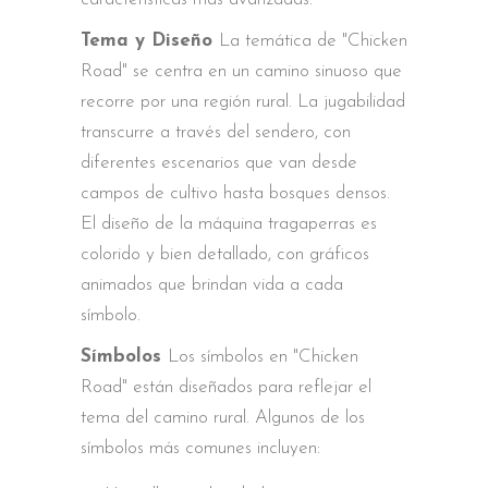
Tema y Diseño
La temática de "Chicken
Road" se centra en un camino sinuoso que
recorre por una región rural. La jugabilidad
transcurre a través del sendero, con
diferentes escenarios que van desde
campos de cultivo hasta bosques densos.
El diseño de la máquina tragaperras es
colorido y bien detallado, con gráficos
animados que brindan vida a cada
símbolo.
Símbolos
Los símbolos en "Chicken
Road" están diseñados para reflejar el
tema del camino rural. Algunos de los
símbolos más comunes incluyen: