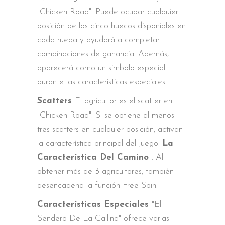
"Chicken Road". Puede ocupar cualquier
posición de los cinco huecos disponibles en
cada rueda y ayudará a completar
combinaciones de ganancia. Además,
aparecerá como un símbolo especial
durante las características especiales.
Scatters
El agricultor es el scatter en
"Chicken Road". Si se obtiene al menos
tres scatters en cualquier posición, activan
la característica principal del juego:
La
Característica Del Camino
. Al
obtener más de 3 agricultores, también
desencadena la función Free Spin.
Características Especiales
"El
Sendero De La Gallina" ofrece varias