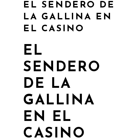
EL SENDERO DE
LA GALLINA EN
EL CASINO
EL
SENDERO
DE LA
GALLINA
EN EL
CASINO