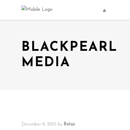
BLACKPEARL
MEDIA
December 8, 2025
by
Balaji