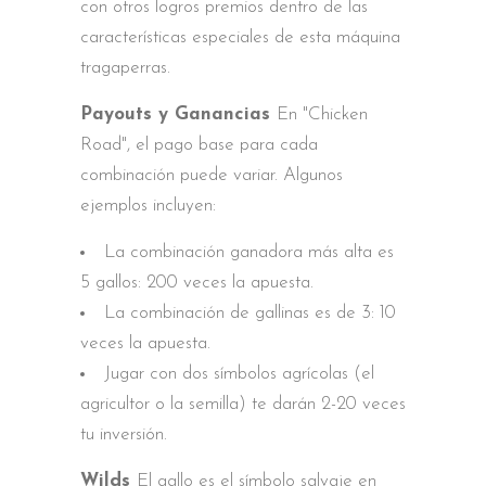
con otros logros premios dentro de las
características especiales de esta máquina
tragaperras.
Payouts y Ganancias
En "Chicken
Road", el pago base para cada
combinación puede variar. Algunos
ejemplos incluyen:
La combinación ganadora más alta es
5 gallos: 200 veces la apuesta.
La combinación de gallinas es de 3: 10
veces la apuesta.
Jugar con dos símbolos agrícolas (el
agricultor o la semilla) te darán 2-20 veces
tu inversión.
Wilds
El gallo es el símbolo salvaje en