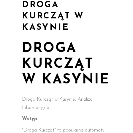
DROGA
KURCZĄT W
KASYNIE
DROGA
KURCZĄT
W KASYNIE
Droga Kurcząt w Kasynie: Analiza
Informacyjna
Wstęp
"Droga Kurcząt" to popularne automaty