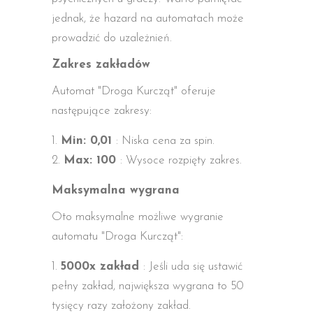
jednak, że hazard na automatach może
prowadzić do uzależnień.
Zakres zakładów
Automat "Droga Kurcząt" oferuje
następujące zakresy:
Min: 0,01
: Niska cena za spin.
Max: 100
: Wysoce rozpięty zakres.
Maksymalna wygrana
Oto maksymalne możliwe wygranie
automatu "Droga Kurcząt":
5000x zakład
: Jeśli uda się ustawić
pełny zakład, największa wygrana to 50
tysięcy razy założony zakład.