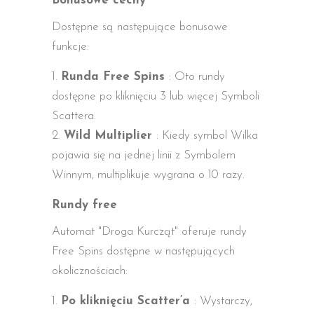
Bonusowe cechy
Dostępne są następujące bonusowe
funkcje:
Runda Free Spins
: Oto rundy
dostępne po kliknięciu 3 lub więcej Symboli
Scattera.
Wild Multiplier
: Kiedy symbol Wilka
pojawia się na jednej linii z Symbolem
Winnym, multiplikuje wygrana o 10 razy.
Rundy free
Automat "Droga Kurcząt" oferuje rundy
Free Spins dostępne w następujących
okolicznościach:
Po kliknięciu Scatter’a
: Wystarczy,