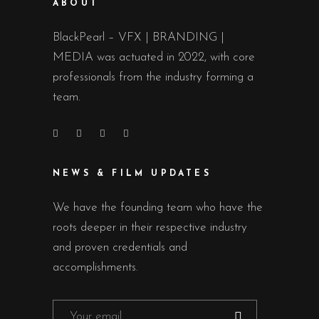
ABOUT
BlackPearl – VFX | BRANDING |
MEDIA was actuated in 2022, with core
professionals from the industry forming a
team.
NEWS & FILM UPDATES
We have the founding team who have the
roots deeper in their respective industry
and proven credentials and
accomplishments.