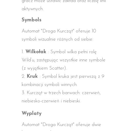
gracz może ustawić zakład oraz liczbę linii
aktywnych.
Symbols
Automat "Droga Kurcząt" oferuje 10
symboli wizualnie różnych od siebie:
Wilkołak
: Symbol wilka pełni rolę
Wild’u, zastępując wszystkie inne symbole
(z wyjątkiem Scatter).
Kruk
: Symbol kruka jest pierwszą z 9
kombinacji symboli winnych.
Kurcząt w trzech barwach: czerwień,
niebiesko-czerwień i niebieski.
Wyplaty
Automat "Droga Kurcząt" oferuje dwie