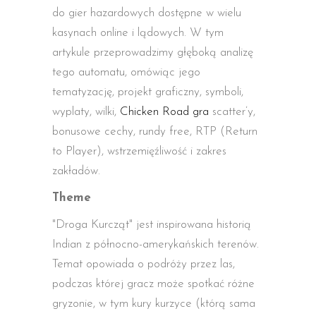
do gier hazardowych dostępne w wielu
kasynach online i lądowych. W tym
artykule przeprowadzimy głęboką analizę
tego automatu, omówiąc jego
tematyzację, projekt graficzny, symboli,
wyplaty, wilki,
Chicken Road gra
scatter’y,
bonusowe cechy, rundy free, RTP (Return
to Player), wstrzemięźliwość i zakres
zakładów.
Theme
"Droga Kurcząt" jest inspirowana historią
Indian z północno-amerykańskich terenów.
Temat opowiada o podróży przez las,
podczas której gracz może spotkać różne
gryzonie, w tym kury kurzyce (którą sama