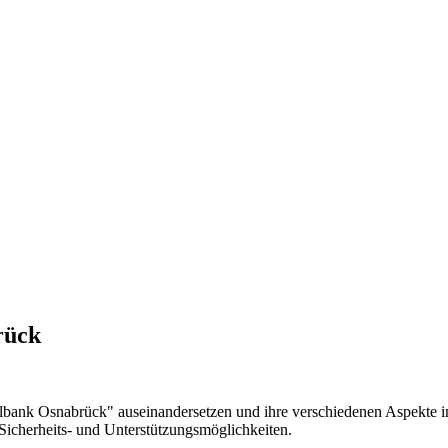
rück
elbank Osnabrück" auseinandersetzen und ihre verschiedenen Aspekte
 Sicherheits- und Unterstützungsmöglichkeiten.