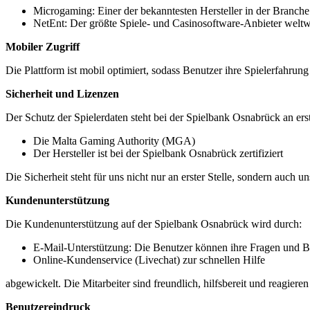
Microgaming: Einer der bekanntesten Hersteller in der Branche
NetEnt: Der größte Spiele- und Casinosoftware-Anbieter weltw
Mobiler Zugriff
Die Plattform ist mobil optimiert, sodass Benutzer ihre Spielerfahr
Sicherheit und Lizenzen
Der Schutz der Spielerdaten steht bei der Spielbank Osnabrück an erste
Die Malta Gaming Authority (MGA)
Der Hersteller ist bei der Spielbank Osnabrück zertifiziert
Die Sicherheit steht für uns nicht nur an erster Stelle, sondern auch un
Kundenunterstützung
Die Kundenunterstützung auf der Spielbank Osnabrück wird durch:
E-Mail-Unterstützung: Die Benutzer können ihre Fragen und B
Online-Kundenservice (Livechat) zur schnellen Hilfe
abgewickelt. Die Mitarbeiter sind freundlich, hilfsbereit und reagiere
Benutzereindruck