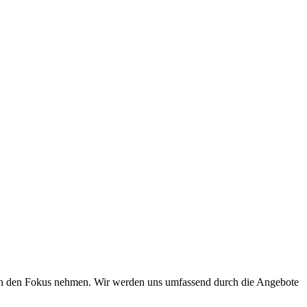
 in den Fokus nehmen. Wir werden uns umfassend durch die Angebote