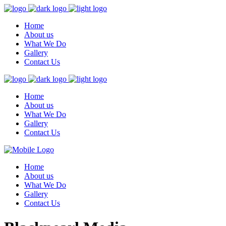
Home
About us
What We Do
Gallery
Contact Us
Home
About us
What We Do
Gallery
Contact Us
Home
About us
What We Do
Gallery
Contact Us