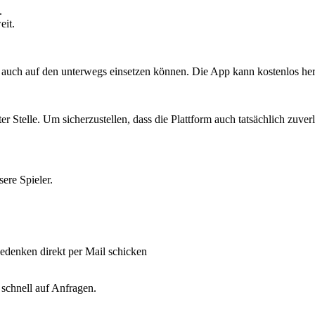
.
eit.
ung auch auf den unterwegs einsetzen können. Die App kann kostenlos 
r Stelle. Um sicherzustellen, dass die Plattform auch tatsächlich zuverl
sere Spieler.
edenken direkt per Mail schicken
n schnell auf Anfragen.