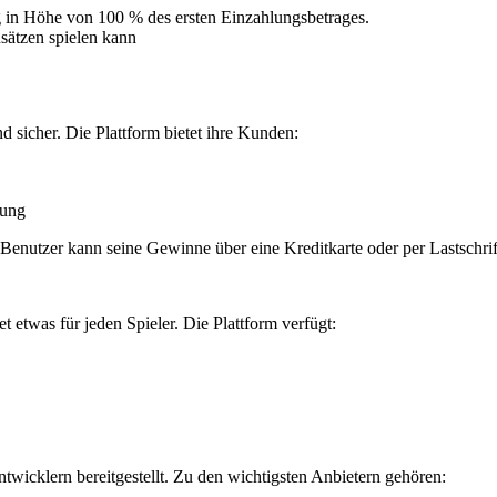
 in Höhe von 100 % des ersten Einzahlungsbetrages.
sätzen spielen kann
d sicher. Die Plattform bietet ihre Kunden:
sung
Benutzer kann seine Gewinne über eine Kreditkarte oder per Lastschri
 etwas für jeden Spieler. Die Plattform verfügt:
wicklern bereitgestellt. Zu den wichtigsten Anbietern gehören: