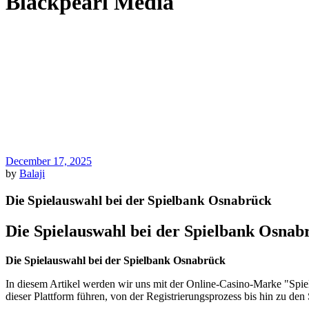
Blackpearl Media
December 17, 2025
by
Balaji
Die Spielauswahl bei der Spielbank Osnabrück
Die Spielauswahl bei der Spielbank Osnab
Die Spielauswahl bei der Spielbank Osnabrück
In diesem Artikel werden wir uns mit der Online-Casino-Marke "Spi
dieser Plattform führen, von der Registrierungsprozess bis hin zu den