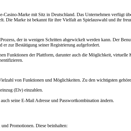
ne-Casino-Marke mit Sitz in Deutschland. Das Unternehmen verfügt üb
lt. Die Marke ist bekannt für ihre Vielfalt an Spielauswahl und ihr fre
r Prozess, der in wenigen Schritten abgewickelt werden kann. Der Benut
er zur Bestätigung seiner Registrierung aufgefordert.
edenen Funktionen der Plattform, darunter auch die Möglichkeit, virtue
entifizieren.
ielzahl von Funktionen und Möglichkeiten. Zu den wichtigsten gehöre
teinzug (Elv) einzahlen.
er auch seine E-Mail Adresse und Passwortkombination ändern.
 und Promotionen. Diese beinhalten: