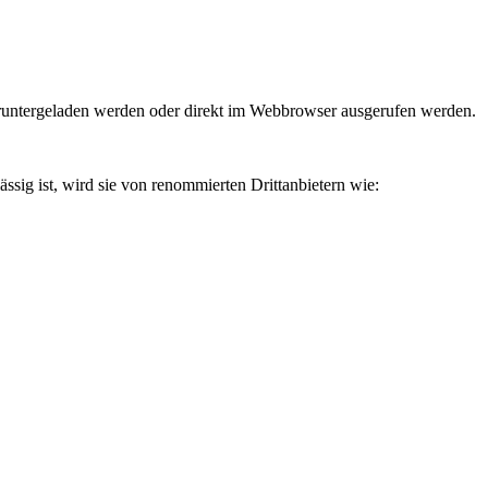
heruntergeladen werden oder direkt im Webbrowser ausgerufen werden.
ässig ist, wird sie von renommierten Drittanbietern wie: