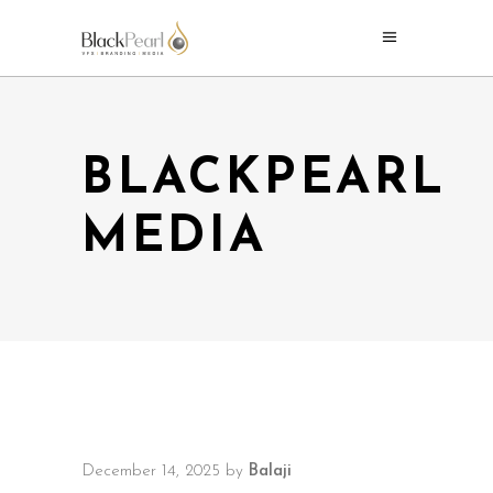
BLACKPEARL
MEDIA
December 14, 2025
by
Balaji