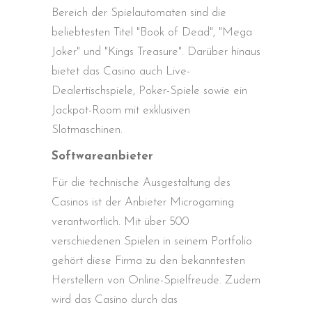
Bereich der Spielautomaten sind die
beliebtesten Titel "Book of Dead", "Mega
Joker" und "Kings Treasure". Darüber hinaus
bietet das Casino auch Live-
Dealertischspiele, Poker-Spiele sowie ein
Jackpot-Room mit exklusiven
Slotmaschinen.
Softwareanbieter
Für die technische Ausgestaltung des
Casinos ist der Anbieter Microgaming
verantwortlich. Mit über 500
verschiedenen Spielen in seinem Portfolio
gehört diese Firma zu den bekanntesten
Herstellern von Online-Spielfreude. Zudem
wird das Casino durch das