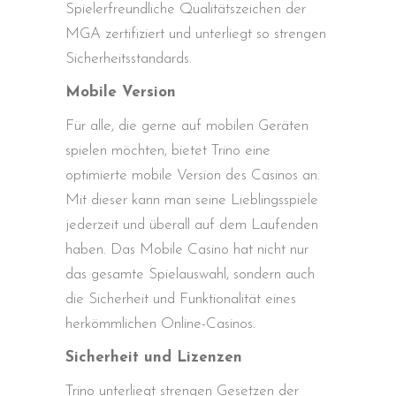
Spielerfreundliche Qualitätszeichen der
MGA zertifiziert und unterliegt so strengen
Sicherheitsstandards.
Mobile Version
Für alle, die gerne auf mobilen Geräten
spielen möchten, bietet Trino eine
optimierte mobile Version des Casinos an.
Mit dieser kann man seine Lieblingsspiele
jederzeit und überall auf dem Laufenden
haben. Das Mobile Casino hat nicht nur
das gesamte Spielauswahl, sondern auch
die Sicherheit und Funktionalität eines
herkömmlichen Online-Casinos.
Sicherheit und Lizenzen
Trino unterliegt strengen Gesetzen der