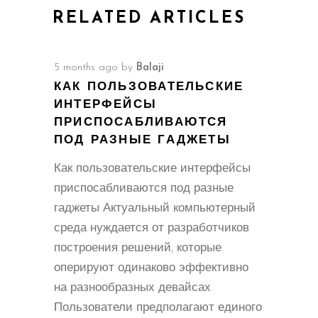
RELATED ARTICLES
5 months ago
by
Balaji
КАК ПОЛЬЗОВАТЕЛЬСКИЕ
ИНТЕРФЕЙСЫ
ПРИСПОСАБЛИВАЮТСЯ
ПОД РАЗНЫЕ ГАДЖЕТЫ
Как пользовательские интерфейсы
приспосабливаются под разные
гаджеты Актуальный компьютерный
среда нуждается от разработчиков
построения решений, которые
оперируют одинаково эффективно
на разнообразных девайсах.
Пользователи предполагают единого