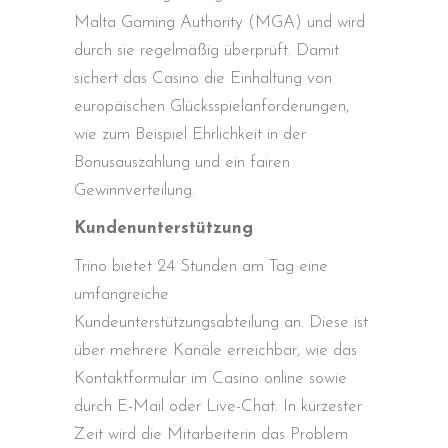
Malta Gaming Authority (MGA) und wird
durch sie regelmäßig überprüft. Damit
sichert das Casino die Einhaltung von
europäischen Glücksspielanforderungen,
wie zum Beispiel Ehrlichkeit in der
Bonusauszahlung und ein fairen
Gewinnverteilung.
Kundenunterstützung
Trino bietet 24 Stunden am Tag eine
umfangreiche
Kundeunterstützungsabteilung an. Diese ist
über mehrere Kanäle erreichbar, wie das
Kontaktformular im Casino online sowie
durch E-Mail oder Live-Chat. In kürzester
Zeit wird die Mitarbeiterin das Problem