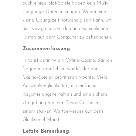
auch einige Slot-Spiele haben kein Multi-
Language-Unterstützungen. Wobei eine
kleine Übungszeit notwendig sein kann, um
die Navigation mit den unterschiedlichen
Tasten auf dem Computer zu beherrschen.
Zusammenfassung
Trino ist definitiv ein Online-Casino, das ich
für jeden empfehlen würde, der von
Casino-Spielen profitieren möchte. Viele
Auswahlmöglichkeiten, ein einfaches
Registrierungsverfahren und eine sichere
Umgebung machen Trinos Casino zu
einem starken Wettbewerber auf dem
Glücksspiel-Markt.
Letzte Bemerkung