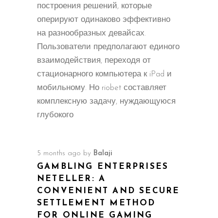
построения решений, которые
оперируют одинаково эффективно
на разнообразных девайсах.
Пользователи предполагают единого
взаимодействия, переходя от
стационарного компьютера к iPad и
мобильному. Но riobet составляет
комплексную задачу, нуждающуюся
глубокого
5 months ago
by
Balaji
GAMBLING ENTERPRISES
NETELLER: A
CONVENIENT AND SECURE
SETTLEMENT METHOD
FOR ONLINE GAMING