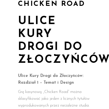
CHICKEN ROAD
ULICE
KURY
DROGI DO
ZŁOCZYŃCÓ
Ulice Kury Drogi do Złoczyńców:
Rozdział 1 – Temat i Design
Grę kasynową „Chicken Road” można
sklasyfikować jako jeden z licznych tytułów
wyprodukowanych przez niezależne studia.