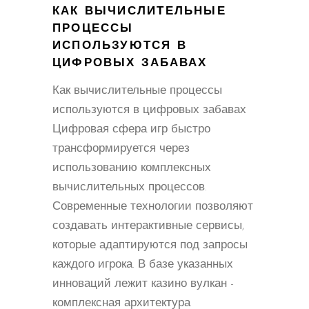
КАК ВЫЧИСЛИТЕЛЬНЫЕ
ПРОЦЕССЫ
ИСПОЛЬЗУЮТСЯ В
ЦИФРОВЫХ ЗАБАВАХ
Как вычислительные процессы
используются в цифровых забавах
Цифровая сфера игр быстро
трансформируется через
использованию комплексных
вычислительных процессов.
Современные технологии позволяют
создавать интерактивные сервисы,
которые адаптируются под запросы
каждого игрока. В базе указанных
инноваций лежит казино вулкан -
комплексная архитектура