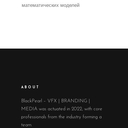
математических моделей
ABOUT
BlackPearl – VFX | BRANDING |
MEDIA was actuated in 2022, with core
professionals from the industry forming a
team.