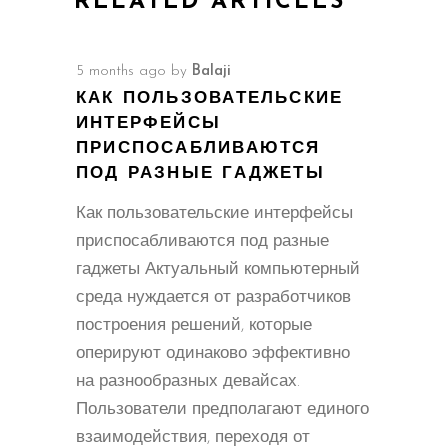
RELATED ARTICLES
5 months ago
by
Balaji
КАК ПОЛЬЗОВАТЕЛЬСКИЕ
ИНТЕРФЕЙСЫ
ПРИСПОСАБЛИВАЮТСЯ
ПОД РАЗНЫЕ ГАДЖЕТЫ
Как пользовательские интерфейсы
приспосабливаются под разные
гаджеты Актуальный компьютерный
среда нуждается от разработчиков
построения решений, которые
оперируют одинаково эффективно
на разнообразных девайсах.
Пользователи предполагают единого
взаимодействия, переходя от