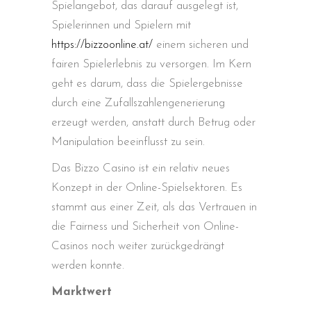
Spielangebot, das darauf ausgelegt ist,
Spielerinnen und Spielern mit
https://bizzoonline.at/
einem sicheren und
fairen Spielerlebnis zu versorgen. Im Kern
geht es darum, dass die Spielergebnisse
durch eine Zufallszahlengenerierung
erzeugt werden, anstatt durch Betrug oder
Manipulation beeinflusst zu sein.
Das Bizzo Casino ist ein relativ neues
Konzept in der Online-Spielsektoren. Es
stammt aus einer Zeit, als das Vertrauen in
die Fairness und Sicherheit von Online-
Casinos noch weiter zurückgedrängt
werden konnte.
Marktwert