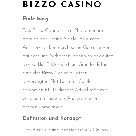
BIZZO CASINO
Einleitung
Das Bizzo Casino ist ein Phänomen im
Bereich der Online-Spiele. Es erregt
Aufmerksamkeit durch seine Garantie von
Fairness und Sicherheit, aber was bedeutet
dies wirklich? Was sind die Gründe dafür,
dass das Bizzo Casino zu einer
bevorzugten Plattform für Spieler
geworden ist? In diesem Artikel möchten
wir eine umfassende Analyse dieser
Fragen vornehmen.
Definition und Konzept
Das Bizzo Casino bezeichnet ein Online-