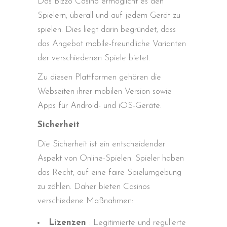
Das Bizzo Casino ermöglicht es den
Spielern, überall und auf jedem Gerät zu
spielen. Dies liegt darin begründet, dass
das Angebot mobile-freundliche Varianten
der verschiedenen Spiele bietet.
Zu diesen Plattformen gehören die
Webseiten ihrer mobilen Version sowie
Apps für Android- und iOS-Geräte.
Sicherheit
Die Sicherheit ist ein entscheidender
Aspekt von Online-Spielen. Spieler haben
das Recht, auf eine faire Spielumgebung
zu zählen. Daher bieten Casinos
verschiedene Maßnahmen:
Lizenzen
: Legitimierte und regulierte