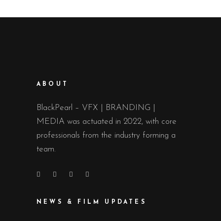
ABOUT
BlackPearl – VFX | BRANDING |
MEDIA was actuated in 2022, with core
professionals from the industry forming a
team.
NEWS & FILM UPDATES