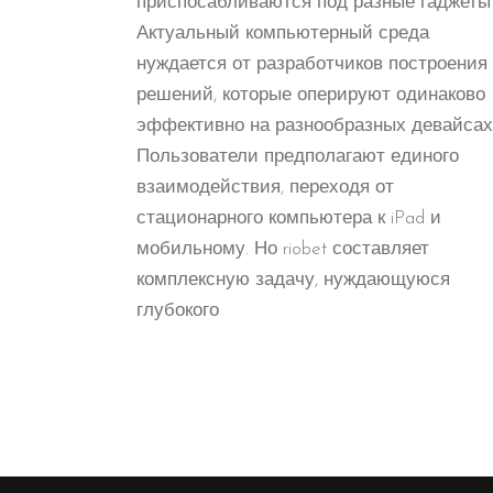
приспосабливаются под разные гаджеты
Актуальный компьютерный среда
нуждается от разработчиков построения
решений, которые оперируют одинаково
эффективно на разнообразных девайсах
Пользователи предполагают единого
взаимодействия, переходя от
стационарного компьютера к iPad и
мобильному. Но riobet составляет
комплексную задачу, нуждающуюся
глубокого