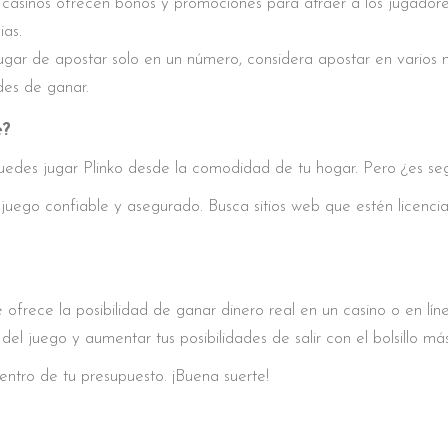
 casinos ofrecen bonos y promociones para atraer a los jugador
as.
lugar de apostar solo en un número, considera apostar en varios 
des de ganar.
e?
puedes jugar Plinko desde la comodidad de tu hogar. Pero ¿es seg
de juego confiable y asegurado. Busca sitios web que estén licen
 ofrece la posibilidad de ganar dinero real en un casino o en lín
el juego y aumentar tus posibilidades de salir con el bolsillo más
ntro de tu presupuesto. ¡Buena suerte!