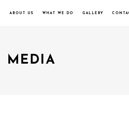
E
ABOUT US
WHAT WE DO
GALLERY
CONTA
 MEDIA