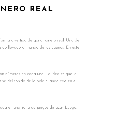
INERO REAL
forma divertida de ganar dinero real. Uno de
 sido llevado al mundo de los casinos. En este
con números en cada uno. La idea es que la
iene del sonido de la bola cuando cae en el
bicada en una zona de juegos de azar. Luego,