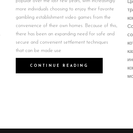
popular over the last few years, with increasingly
Ци
more individuals choosing to enjoy their favorite
тр
gambling establishment video games from the
ко
convenience of their own homes. Because of this,
Со
.
there has been an expanding need for safe and
со
secure and convenient settlement techniques
ко
that can be made use
ка
ин
CONTINUE READING
ко
м