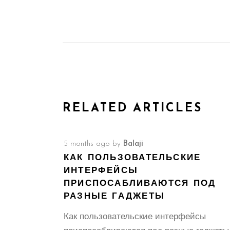
RELATED ARTICLES
5 months ago
by
Balaji
КАК ПОЛЬЗОВАТЕЛЬСКИЕ
ИНТЕРФЕЙСЫ
ПРИСПОСАБЛИВАЮТСЯ ПОД
РАЗНЫЕ ГАДЖЕТЫ
Как пользовательские интерфейсы