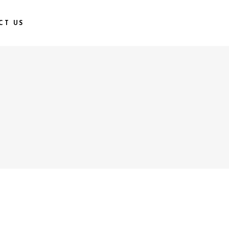
CT US