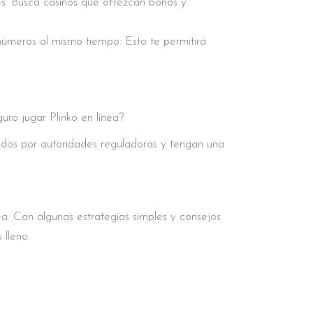
es. Busca casinos que ofrezcan bonos y
números al mismo tiempo. Esto te permitirá
uro jugar Plinko en línea?
ciados por autoridades reguladoras y tengan una
ea. Con algunas estrategias simples y consejos
 lleno.