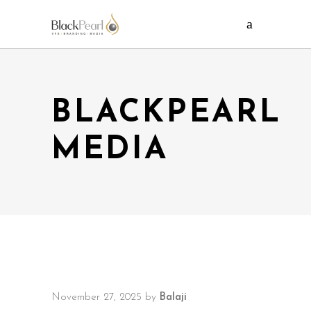
BLACKPEARL
MEDIA
November 27, 2025
by
Balaji