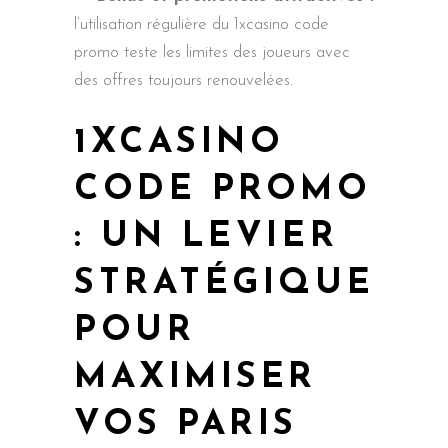
l’utilisation régulière du 1xcasino code
promo teste les limites des joueurs avec
des offres toujours renouvelées.
1XCASINO
CODE PROMO
: UN LEVIER
STRATÉGIQUE
POUR
MAXIMISER
VOS PARIS