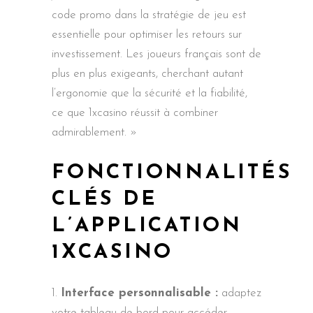
code promo dans la stratégie de jeu est
essentielle pour optimiser les retours sur
investissement. Les joueurs français sont de
plus en plus exigeants, cherchant autant
l’ergonomie que la sécurité et la fiabilité,
ce que 1xcasino réussit à combiner
admirablement. »
FONCTIONNALITÉS
CLÉS DE
L’APPLICATION
1XCASINO
Interface personnalisable :
adaptez
votre tableau de bord pour accéder