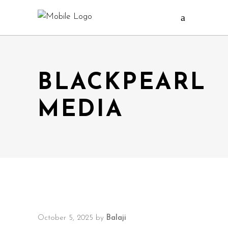
BLACKPEARL
MEDIA
October 5, 2025
by
Balaji