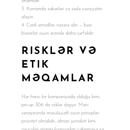
önəmlidir.
Komanda xəbərləri və zədə vəziyyətini
izləyin.
Canlı əmsalları nəzərə alın — bəzi
bazarlar oyun ərzində daha sərfəlidir.
RISKLƏR VƏ
ETIK
MƏQAMLAR
Hər hansı bir kampaniyada olduğu kimi,
pin-up 306 da risklər daşıyır. Mərc
sənayesində məsuliyyətli oyun prinsipləri
prioritet olmalıdır; idman jurnalisti kimi
oxucuları manipulyasiyadan çəkinməyə və