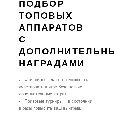
ПОДБОР
ТОПОВЫХ
АППАРАТОВ
С
ДОПОЛНИТЕЛЬН
НАГРАДАМИ
Фриспины — дают возможность
участвовать в игре безо всяких
дополнительных затрат.
Призовые турниры — в состоянии
в разы повысить ваш выигрыш.