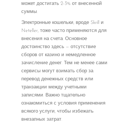
может достигать 2-3% от внесенной
суммы.
Электронные кошельки, вроде Skrill и
Neteller, тоже часто применяются для
внесения на счета. Основное
достоинство здесь — отсутствие
сборов от казино и немедленное
зачисление денег. Тем не менее сами
сервисы могут взимать сбор за
перевод денежных средств или
транзакции между учетными
записями. Важно тщательно
ознакомиться с условия применения
всякого услуги, чтобы избежать
внезапных затрат.