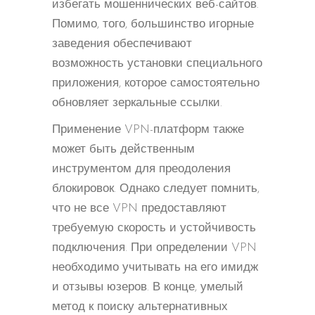
избегать мошеннических веб-сайтов.
Помимо, того, большинство игорные
заведения обеспечивают
возможность установки специального
приложения, которое самостоятельно
обновляет зеркальные ссылки.
Применение VPN-платформ также
может быть действенным
инструментом для преодоления
блокировок. Однако следует помнить,
что не все VPN предоставляют
требуемую скорость и устойчивость
подключения. При определении VPN
необходимо учитывать на его имидж
и отзывы юзеров. В конце, умелый
метод к поиску альтернативных