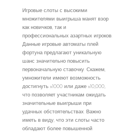
Игровые слоты с высокими
множителями выигрыша манят взор
как новичков, так и
профессиональных азартных игроков.
Данные игровые автоматы плей
фортуна предлагают уникальную
шанс значительно повысить
первоначальную ставочку. Скажем,
умножители имеют возможность
достигнуть x1000 или даже x10,000,
что позволяет участникам ожидать
значительные выигрыши при
удачных обстоятельствах. Важно
иметь в виду, что эти слоты часто
обладают более повышенной