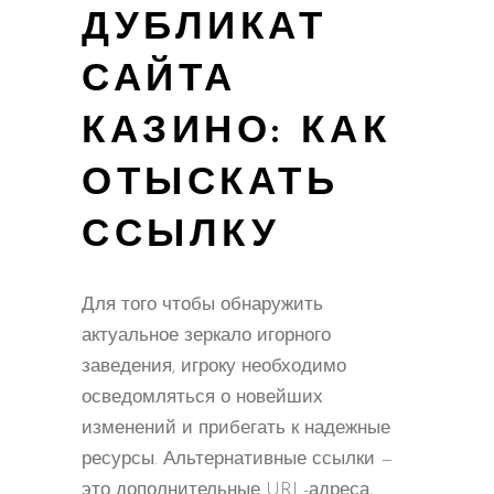
ДУБЛИКАТ
САЙТА
КАЗИНО: КАК
ОТЫСКАТЬ
ССЫЛКУ
Для того чтобы обнаружить
актуальное зеркало игорного
заведения, игроку необходимо
осведомляться о новейших
изменений и прибегать к надежные
ресурсы. Альтернативные ссылки —
это дополнительные URL-адреса,