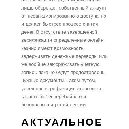
осознавать, что идентификация не
лишь оберегает собственный аккаунт
от несанкционированного доступа, но
и делает быстрее процесс снятия
денег. В отсутствие завершенной
верификации определенные онлайн-
казино имеют возможность
задерживать денежные переводы или
же вообще замораживать учетную
запись пока не будут предоставлены
нужные документы. Таким путём,
успешная верификация становится
гарантией бесперебойного и
безопасного игровой сессии.
АКТУАЛЬНОЕ