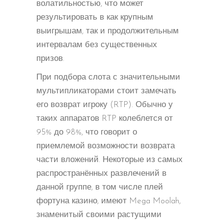
волатильностью, что может
результировать в как крупным
выигрышам, так и продолжительным
интервалам без существенных
призов.
При подбора слота с значительными
мультипликаторами стоит замечать
его возврат игроку (RTP). Обычно у
таких аппаратов RTP колеблется от
95% до 98%, что говорит о
приемлемой возможности возврата
части вложений. Некоторые из самых
распространённых развлечений в
данной группе, в том числе плей
фортуна казино, имеют Mega Moolah,
знаменитый своими растущими