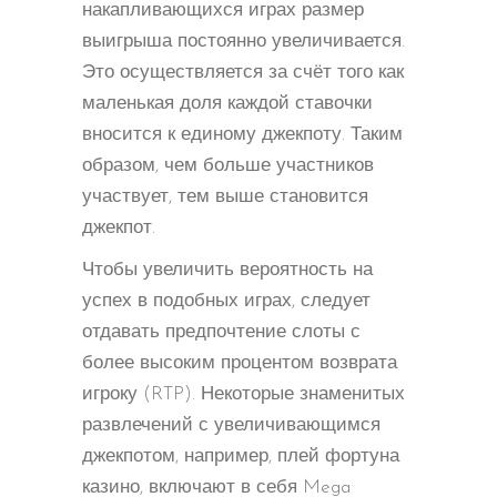
накапливающихся играх размер
выигрыша постоянно увеличивается.
Это осуществляется за счёт того как
маленькая доля каждой ставочки
вносится к единому джекпоту. Таким
образом, чем больше участников
участвует, тем выше становится
джекпот.
Чтобы увеличить вероятность на
успех в подобных играх, следует
отдавать предпочтение слоты с
более высоким процентом возврата
игроку (RTP). Некоторые знаменитых
развлечений с увеличивающимся
джекпотом, например, плей фортуна
казино, включают в себя Mega