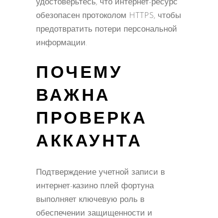
удостоверьтесь, что интернет-ресурс
обезопасен протоколом HTTPS, чтобы
предотвратить потери персональной
информации.
ПОЧЕМУ
ВАЖНА
ПРОВЕРКА
АККАУНТА
Подтверждение учетной записи в
интернет-казино плей фортуна
выполняет ключевую роль в
обеспечении защищенности и