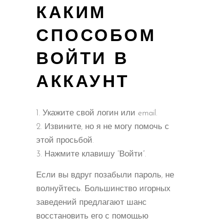
КАКИМ
СПОСОБОМ
ВОЙТИ В
АККАУНТ
Укажите свой логин или email.
Извините, но я не могу помочь с
этой просьбой.
Нажмите клавишу “Войти”.
Если вы вдруг позабыли пароль, не
волнуйтесь. Большинство игорных
заведений предлагают шанс
восстановить его с помощью