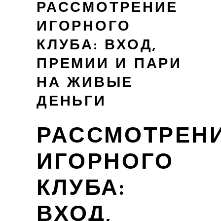
РАССМОТРЕНИЕ
ИГОРНОГО
КЛУБА: ВХОД,
ПРЕМИИ И ПАРИ
НА ЖИВЫЕ
ДЕНЬГИ
РАССМОТРЕН
ИГОРНОГО
КЛУБА:
ВХОД,