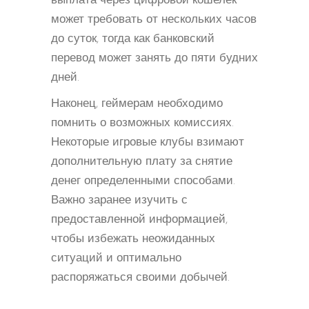
выплата через цифровой кошелек
может требовать от нескольких часов
до суток, тогда как банковский
перевод может занять до пяти будних
дней.
Наконец, геймерам необходимо
помнить о возможных комиссиях.
Некоторые игровые клубы взимают
дополнительную плату за снятие
денег определенными способами.
Важно заранее изучить с
предоставленной информацией,
чтобы избежать неожиданных
ситуаций и оптимально
распоряжаться своими добычей.