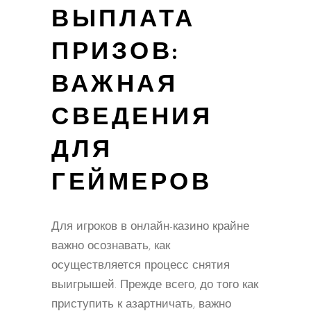
ВЫПЛАТА
ПРИЗОВ:
ВАЖНАЯ
СВЕДЕНИЯ
ДЛЯ
ГЕЙМЕРОВ
Для игроков в онлайн-казино крайне
важно осознавать, как
осуществляется процесс снятия
выигрышей. Прежде всего, до того как
приступить к азартничать, важно