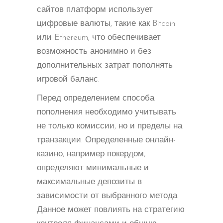
сайтов платформ использует
цифровые валюты, такие как Bitcoin
или Ethereum, что обеспечивает
возможность анонимно и без
дополнительных затрат пополнять
игровой баланс.
Перед определением способа
пополнения необходимо учитывать
не только комиссии, но и пределы на
транзакции. Определенные онлайн-
казино, например покердом,
определяют минимальные и
максимальные депозиты в
зависимости от выбранного метода.
Данное может повлиять на стратегию