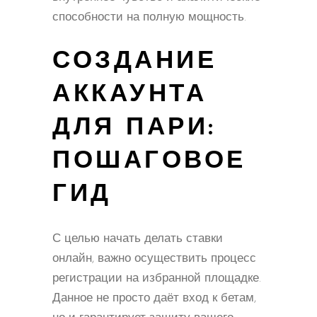
способности на полную мощность.
СОЗДАНИЕ
АККАУНТА
ДЛЯ ПАРИ:
ПОШАГОВОЕ
ГИД
С целью начать делать ставки
онлайн, важно осуществить процесс
регистрации на избранной площадке.
Данное не просто даёт вход к бетам,