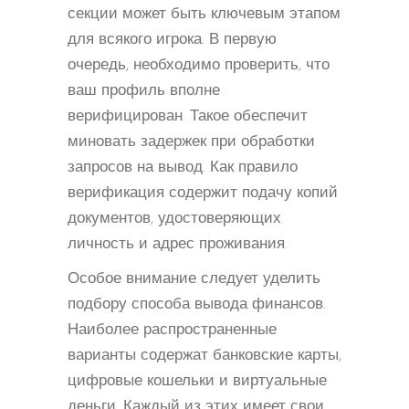
секции может быть ключевым этапом
для всякого игрока. В первую
очередь, необходимо проверить, что
ваш профиль вполне
верифицирован. Такое обеспечит
миновать задержек при обработки
запросов на вывод. Как правило
верификация содержит подачу копий
документов, удостоверяющих
личность и адрес проживания.
Особое внимание следует уделить
подбору способа вывода финансов.
Наиболее распространенные
варианты содержат банковские карты,
цифровые кошельки и виртуальные
деньги. Каждый из этих имеет свои