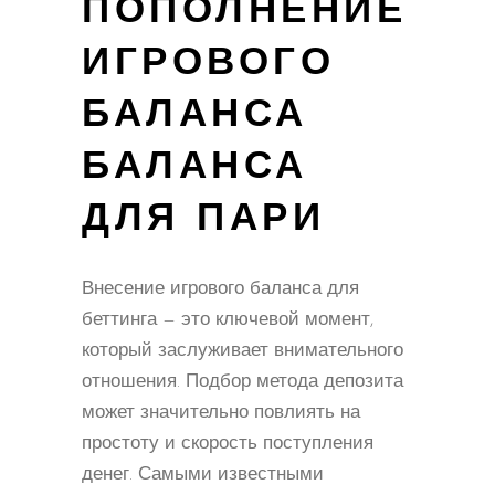
ПОПОЛНЕНИЕ
ИГРОВОГО
БАЛАНСА
БАЛАНСА
ДЛЯ ПАРИ
Внесение игрового баланса для
беттинга — это ключевой момент,
который заслуживает внимательного
отношения. Подбор метода депозита
может значительно повлиять на
простоту и скорость поступления
денег. Самыми известными