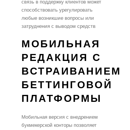
связь в поддержку клиентов может
способствовать урегулировать
любые возникшие вопросы или
затруднения с выводом средств.
МОБИЛЬНАЯ
РЕДАКЦИЯ С
ВСТРАИВАНИЕМ
БЕТТИНГОВОЙ
ПЛАТФОРМЫ
Мобильная версия с внедрением
букмекерской конторы позволяет