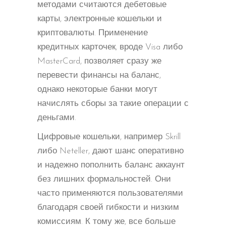
методами считаются дебетовые
карты, электронные кошельки и
криптовалюты. Применение
кредитных карточек, вроде Visa либо
MasterCard, позволяет сразу же
перевести финансы на баланс,
однако некоторые банки могут
начислять сборы за такие операции с
деньгами.
Цифровые кошельки, например Skrill
либо Neteller, дают шанс оперативно
и надежно пополнить баланс аккаунт
без лишних формальностей. Они
часто применяются пользователями
благодаря своей гибкости и низким
комиссиям. К тому же, все больше