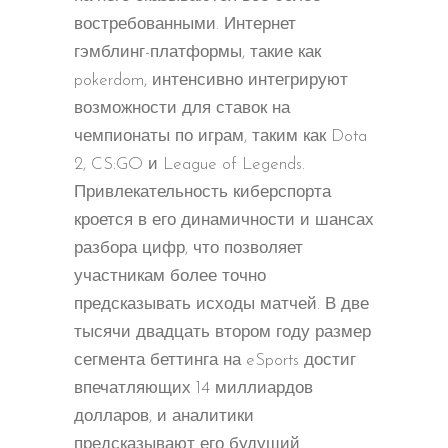
востребованными. Интернет
гэмблинг-платформы, такие как
pokerdom, интенсивно интегрируют
возможности для ставок на
чемпионаты по играм, таким как Dota
2, CS:GO и League of Legends.
Привлекательность киберспорта
кроется в его динамичности и шансах
разбора цифр, что позволяет
участникам более точно
предсказывать исходы матчей. В две
тысячи двадцать втором году размер
сегмента беттинга на eSports достиг
впечатляющих 14 миллиардов
долларов, и аналитики
предсказывают его будущий