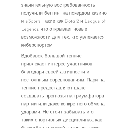
значительную востребованность
получили беттинг на покердом казино
и eSports, такие как Dota 2 и League of
Legends, что открывает новые
возможности для тех, кто увлекается
киберспортом.
Вдобавок, большой теннис
привлекает интерес участников
благодаря своей активности и
постоянным соревнованиям. Пари на
теннис предоставляют шанс
создавать прогнозы на триумфатора
партии или даже конкретного обмена
ударами. Не стоит забывать и о
таких спортивных дисциплинах, как