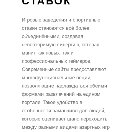
СТАВОК
Игровые заведения и спортивные
ставки становятся всё более
объединёнными, создавая
неповторимую синергию, которая
манит как новых, так и
профессиональных геймеров.
Современные сайты предоставляют
многофункциональные опции,
позволяющие наслаждаться обеими
формами развлечений на едином
портале. Такое удобство в
особенности заманчиво для людей,
которые оценивает шанс переходить
между разными видами азартных игр