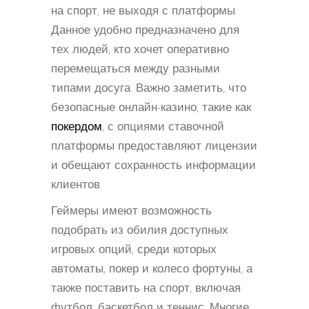
на спорт, не выходя с платформы.
Данное удобно предназначено для
тех людей, кто хочет оперативно
перемещаться между разными
типами досуга. Важно заметить, что
безопасные онлайн-казино, такие как
покердом
, с опциями ставочной
платформы предоставляют лицензии
и обещают сохранность информации
клиентов.
Геймеры имеют возможность
подобрать из обилия доступных
игровых опций, среди которых
автоматы, покер и колесо фортуны, а
также поставить на спорт, включая
футбол, баскетбол и теннис. Многие