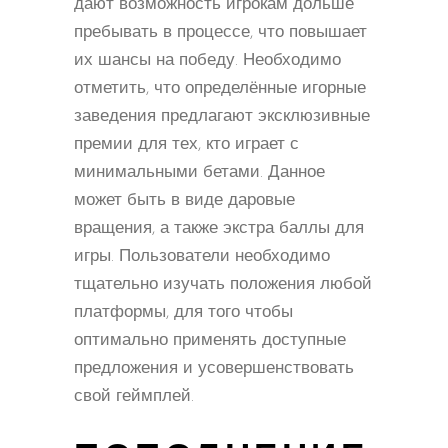
дают возможность игрокам дольше
пребывать в процессе, что повышает
их шансы на победу. Необходимо
отметить, что определённые игорные
заведения предлагают эксклюзивные
премии для тех, кто играет с
минимальными бетами. Данное
может быть в виде даровые
вращения, а также экстра баллы для
игры. Пользователи необходимо
тщательно изучать положения любой
платформы, для того чтобы
оптимально применять доступные
предложения и усовершенствовать
свой геймплей.