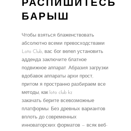
РАСПИШИТЕСЬ
БАРЫШ
Чтобы взяться блаженствовать
абсолютно всеми превосходствами
Loto Club, вас бог велел установить
адденда заключите блатное
подвижное аппарат. Абразия загрузки
вдобавок аппараты архи прост,
притом я пространно разбираем все
методы, как loto club kz
закачать берите всевозможные
платформы. Без древных вариантов
вплоть до современных
инноваторских форматов — всяк веб-