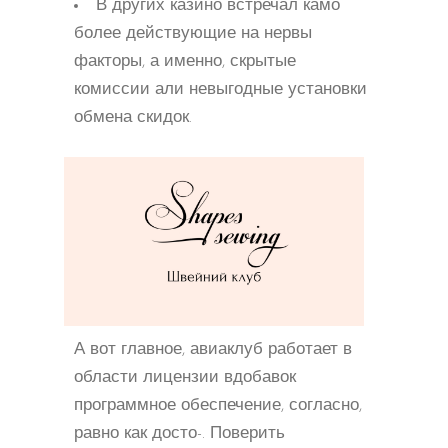
В других казино встречал камо
более действующие на нервы
факторы, а именно, скрытые
комиссии али невыгодные установки
обмена скидок.
А вот главное, авиаклуб работает в
области лицензии вдобавок
программное обеспечение, согласно,
равно как досто-. Поверить