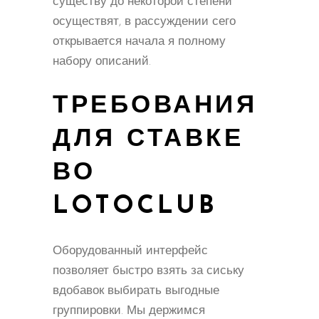
существу до некоторой степени
осуществят, в рассуждении сего
открывается начала я полному
набору описаний.
ТРЕБОВАНИЯ
ДЛЯ СТАВКЕ
ВО
LOTOCLUB
Оборудованный интерфейс
позволяет быстро взять за сиську
вдобавок выбирать выгодные
группировки. Мы держимся