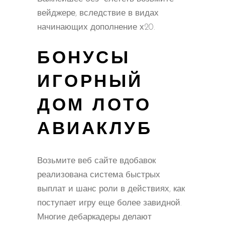
вейджере, вследствие в видах
начинающих дополнение х20.
БОНУСЫ
ИГОРНЫЙ
ДОМ ЛОТО
АВИАКЛУБ
Возьмите веб сайте вдобавок
реализована система быстрых
выплат и шанс роли в действиях, как
поступает игру еще более завидной.
Многие дебаркадеры делают