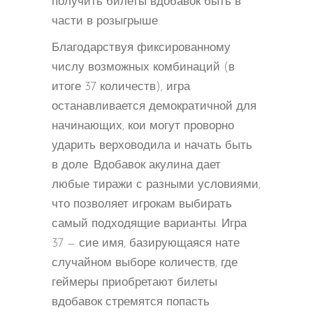
получить билеты вдобавок быть в
части в розыгрыше.
Благодарствуя фиксированному
числу возможных комбинаций (в
итоге 37 количеств), игра
останавливается демократичной для
начинающих, кои могут проворно
ударить верховодила и начать быть
в доле. Вдобавок акулина дает
любые тиражи с разными условиями,
что позволяет игрокам выбирать
самый подходящие варианты. Игра
37 — сие имя, базирующаяся нате
случайном выборе количеств, где
геймеры приобретают билеты
вдобавок стремятся попасть