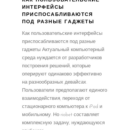
КАК ПОЛЬЗОВАТЕЛЬСКИЕ
ИНТЕРФЕЙСЫ
ПРИСПОСАБЛИВАЮТСЯ
ПОД РАЗНЫЕ ГАДЖЕТЫ
Как пользовательские интерфейсы
приспосабливаются под разные
гаджеты Актуальный компьютерный
среда нуждается от разработчиков
построения решений, которые
оперируют одинаково эффективно
на разнообразных девайсах.
Пользователи предполагают единого
взаимодействия, переходя от
стационарного компьютера к iPad и
мобильному. Но riobet составляет
комплексную задачу, нуждающуюся