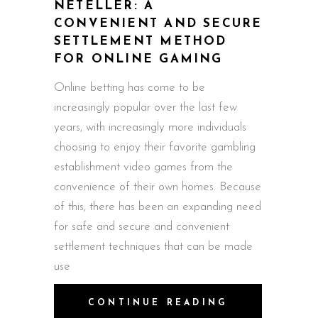
NETELLER: A
CONVENIENT AND SECURE
SETTLEMENT METHOD
FOR ONLINE GAMING
Online betting has come to be
increasingly popular over the last few
years, with increasingly more individuals
choosing to enjoy their favorite gambling
establishment video games from the
convenience of their own homes. Because
of this, there has been an expanding need
for safe and secure and convenient
settlement techniques that can be made
use
CONTINUE READING