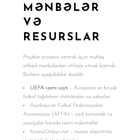
MƏNBƏLƏR
VƏ
RESURSLAR
Peşəkar proqnoz vermək üçün mütləq
etibarlı mənbələrdən istifadə etmək lazımdır.
Bunlara aşağıdakılar daxildir:
UEFA rəsmi saytı
– Avropanın ən böyük
futbol təşkilatının statistikaları və xəbərləri
Azərbaycan Futbol Federasiyaları
Assosiasiyası (AFFA) – yerli komanda və
oyunçular barədə rəsmi məlumatlar
KazinoOnlayn.net – müasir alqoritmlər