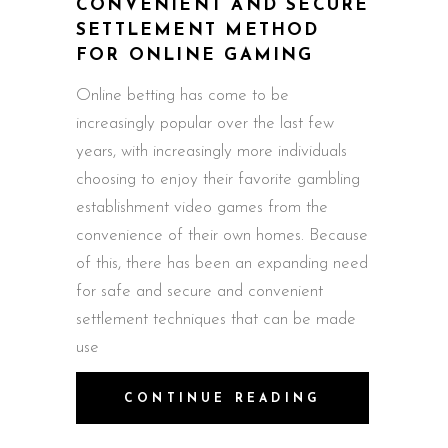
CONVENIENT AND SECURE
SETTLEMENT METHOD
FOR ONLINE GAMING
Online betting has come to be
increasingly popular over the last few
years, with increasingly more individuals
choosing to enjoy their favorite gambling
establishment video games from the
convenience of their own homes. Because
of this, there has been an expanding need
for safe and secure and convenient
settlement techniques that can be made
use
CONTINUE READING