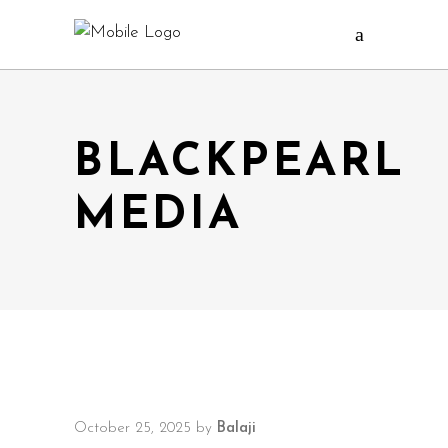
BLACKPEARL
MEDIA
October 25, 2025
by
Balaji