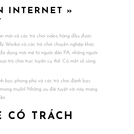
N INTERNET »
Y
n mới và các trò chơi video hàng đầu được
lly Wonka và các trò chơi chuyên nghiệp khác
 đa dạng mới mẻ từ người dân PA, những người
loại trò chơi trực tuyến cụ thể. Có một số sòng
ánh bạc phong phú và các trò chơi đánh bạc
n mong muốn! Những ưu đãi tuyệt vời này mang
ền.
E CÓ TRÁCH