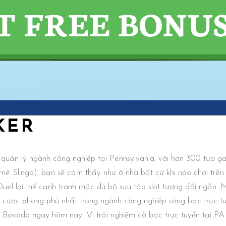
KER
quản lý ngành công nghiệp tại Pennsylvania, với hơn 300 tựa g
 Slingo), bạn sẽ cảm thấy như ở nhà bất cứ khi nào chơi trên 
uel lợi thế cạnh tranh mặc dù bộ sưu tập slot tương đối ngắn.
 cược phong phú nhất trong ngành công nghiệp sòng bạc trực tu
 Bovada ngay hôm nay. Vì trải nghiệm cờ bạc trực tuyến tại PA c