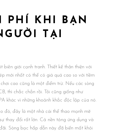
 PHÍ KHI BẠN
NGƯỜI TẠI
biên giới cạnh tranh. Thiết kế thân thiện với
ép mới nhất có thể có giá quá cao so với tiềm
 chơi cao cũng là một điểm trừ. Nếu các sòng
 thì chắc chắn rồi. Tôi cũng giống như
n PA khác vì những khoảnh khắc độc lập của nó.
o đó, đây là một nhà cái thể thao mạnh mẽ
sự thay đổi rất lớn. Cả nền tảng ứng dụng và
 đãi. Sòng bạc hấp dẫn này đã biến mất khỏi