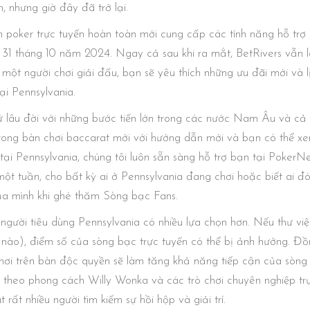
, nhưng giờ đây đã trở lại.
h poker trực tuyến hoàn toàn mới cung cấp các tính năng hỗ trợ
31 tháng 10 năm 2024. Ngay cả sau khi ra mắt, BetRivers vẫn là
một người chơi giải đấu, bạn sẽ yêu thích những ưu đãi mới và 
ại Pennsylvania.
sử lâu đời với những bước tiến lớn trong các nước Nam Âu và c
trong bàn chơi baccarat mới với hướng dẫn mới và bạn có thể x
 tại Pennsylvania, chúng tôi luôn sẵn sàng hỗ trợ bạn tại Poker
một tuần, cho bất kỳ ai ở Pennsylvania đang chơi hoặc biết ai 
của mình khi ghé thăm Sòng bạc Fans.
c người tiêu dùng Pennsylvania có nhiều lựa chọn hơn. Nếu thư v
 nào), điểm số của sòng bạc trực tuyến có thể bị ảnh hưởng. Đồng
ò chơi trên bàn độc quyền sẽ làm tăng khả năng tiếp cận của sòn
heo phong cách Willy Wonka và các trò chơi chuyên nghiệp trực ti
 rất nhiều người tìm kiếm sự hồi hộp và giải trí.