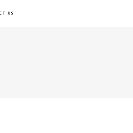
CT US