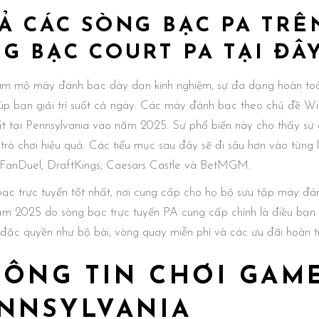
Ả CÁC SÒNG BẠC PA TRÊ
G BẠC COURT PA TẠI ĐÂ
hâm mộ máy đánh bạc dày dạn kinh nghiệm, sự đa dạng hoàn toà
iúp bạn giải trí suốt cả ngày. Các máy đánh bạc theo chủ đề Wi
hất tại Pennsylvania vào năm 2025.
Sự phổ biến này cho thấy sự
c trò chơi hiệu quả. Các tiểu mục sau đây sẽ đi sâu hơn vào từng 
có FanDuel, DraftKings, Caesars Castle và BetMGM.
ạc trực tuyến tốt nhất, nơi cung cấp cho họ bộ sưu tập máy đ
 năm 2025 do sòng bạc trực tuyến PA cung cấp chính là điều bạ
c đặc quyền như bộ bài, vòng quay miễn phí và các ưu đãi hoàn ti
THÔNG TIN CHƠI GAM
NNSYLVANIA