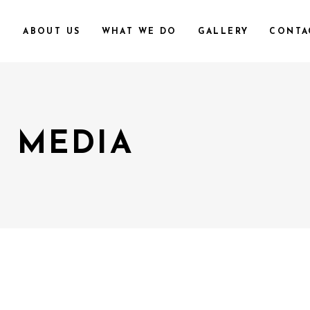
E
ABOUT US
WHAT WE DO
GALLERY
CONTA
 MEDIA