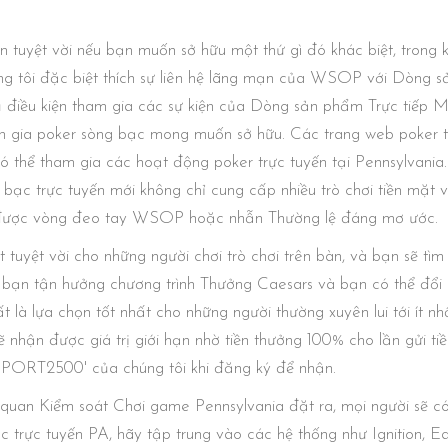
uyệt vời nếu bạn muốn sở hữu một thứ gì đó khác biệt, trong k
úng tôi đặc biệt thích sự liên hệ lãng mạn của WSOP với Dòng s
đủ điều kiện tham gia các sự kiện của Dòng sản phẩm Trực tiếp
gia poker sòng bạc mong muốn sở hữu. Các trang web poker tr
ó thể tham gia các hoạt động poker trực tuyến tại Pennsylvani
ạc trực tuyến mới không chỉ cung cấp nhiều trò chơi tiền mặt v
h được vòng đeo tay WSOP hoặc nhẫn Thường lệ đáng mơ ước.
tuyệt vời cho những người chơi trò chơi trên bàn, và bạn sẽ tìm 
 bạn tận hưởng chương trình Thưởng Caesars và bạn có thể đổi 
t là lựa chọn tốt nhất cho những người thường xuyên lui tới ít 
sẽ nhận được giá trị giới hạn nhờ tiền thưởng 100% cho lần gửi t
ORT2500' của chúng tôi khi đăng ký để nhận.
quan Kiểm soát Chơi game Pennsylvania đặt ra, mọi người sẽ có
c trực tuyến PA, hãy tập trung vào các hệ thống như Ignition, E