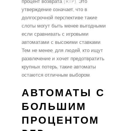
процент возврата (RTP). Это
утверждение означает, что в
долгосрочной перспективе такие
слоты могут быть менее выгодными
если сравнивать с игровыми
автоматами с высокими ставками.
Тем не менее, для людей, кто ищут
развлечение и хочет предотвратить
крупных потерь, такие автоматы
остаются отличным выбором.
АВТОМАТЫ С
БОЛЬШИМ
ПРОЦЕНТОМ