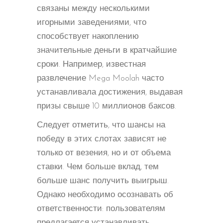
связаны между несколькими
игорными заведениями, что
способствует накоплению
значительные деньги в кратчайшие
сроки. Например, известная
развлечение Mega Moolah часто
устанавливала достижения, выдавая
призы свыше 10 миллионов баксов.
Следует отметить, что шансы на
победу в этих слотах зависят не
только от везения, но и от объема
ставки. Чем больше вклад, тем
больше шанс получить выигрыш.
Однако необходимо осознавать об
ответственности: пользователям
предлагается устанавливать