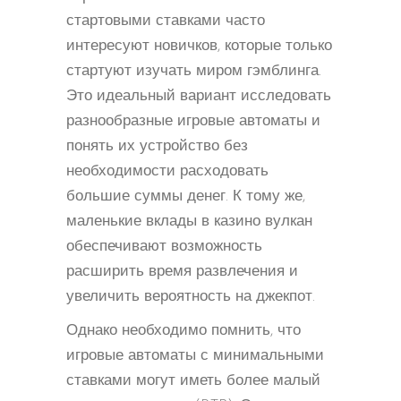
стартовыми ставками часто
интересуют новичков, которые только
стартуют изучать миром гэмблинга.
Это идеальный вариант исследовать
разнообразные игровые автоматы и
понять их устройство без
необходимости расходовать
большие суммы денег. К тому же,
маленькие вклады в казино вулкан
обеспечивают возможность
расширить время развлечения и
увеличить вероятность на джекпот.
Однако необходимо помнить, что
игровые автоматы с минимальными
ставками могут иметь более малый