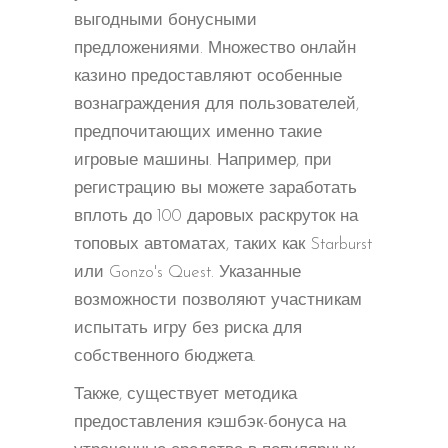
выгодными бонусными
предложениями. Множество онлайн
казино предоставляют особенные
вознаграждения для пользователей,
предпочитающих именно такие
игровые машины. Например, при
регистрацию вы можете заработать
вплоть до 100 даровых раскруток на
топовых автоматах, таких как Starburst
или Gonzo's Quest. Указанные
возможности позволяют участникам
испытать игру без риска для
собственного бюджета.
Также, существует методика
предоставления кэшбэк-бонуса на