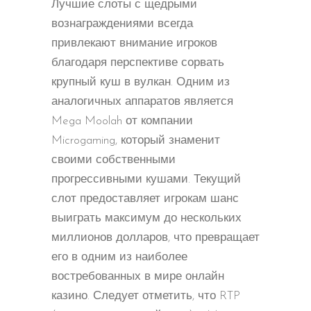
Лучшие слоты с щедрыми
вознаграждениями всегда
привлекают внимание игроков
благодаря перспективе сорвать
крупный куш в вулкан. Одним из
аналогичных аппаратов является
Mega Moolah от компании
Microgaming, который знаменит
своими собственными
прогрессивными кушами. Текущий
слот предоставляет игрокам шанс
выиграть максимум до нескольких
миллионов долларов, что превращает
его в одним из наиболее
востребованных в мире онлайн
казино. Следует отметить, что RTP