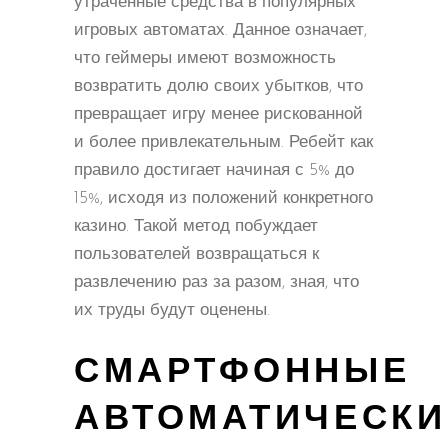
утраченные средства в популярных
игровых автоматах. Данное означает,
что геймеры имеют возможность
возвратить долю своих убытков, что
превращает игру менее рискованной
и более привлекательным. Ребейт как
правило достигает начиная с 5% до
15%, исходя из положений конкретного
казино. Такой метод побуждает
пользователей возвращаться к
развлечению раз за разом, зная, что
их труды будут оценены.
СМАРТФОННЫЕ
АВТОМАТИЧЕСКИ