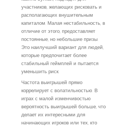
участников, желающих рисковать и
располагающих внушительным
капиталом. Малая нестабильность, в
отличие от этого, предоставляет
постоянные, но небольшие призы.
Это наилучший вариант для людей,
которые предпочитает более
стабильный геймплей и пытается
уменьшить риск.
Частота выигрышей прямо
коррелирует с волатильностью. В
играх с малой изменчивостью
вероятность выигрышей больше, что
делает их интересными для
начинающих игроков или тех, кто