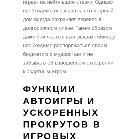
играет на небольшие ставки. Однако
необходимо осознавать, что игорный
дом всегда сохраняет перевес в
долгосрочном плане. Таким образом
даже при частых выигрышах геймеру
необходимо распоряжаться своим
бюджетом с мудростью и не
забывать об взвешенном отношении
к азартным играм.
ФУНКЦИИ
АВТОИГРЫ И
УСКОРЕННЫХ
ПРОКРУТОВ В
ИГРОВЫХ