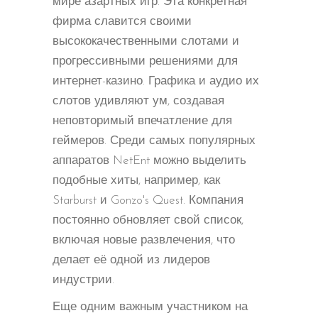
мире азартных игр. Эта конкретная
фирма славится своими
высококачественными слотами и
прогрессивными решениями для
интернет-казино. Графика и аудио их
слотов удивляют ум, создавая
неповторимый впечатление для
геймеров. Среди самых популярных
аппаратов NetEnt можно выделить
подобные хиты, например, как
Starburst и Gonzo's Quest. Компания
постоянно обновляет свой список,
включая новые развлечения, что
делает её одной из лидеров
индустрии.
Еще одним важным участником на