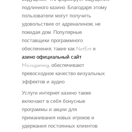
подлинного казино. Благодаря этому
пользователи могут получить
удовольствие от адреналином, не
покидая дом. Популярные
поставщики программного
обеспечения, такие как NetEnt и
азино официальный сайт
Microgaming, обеспечивают
превосходное качество визуальных
эффектов и аудио.
Услуги интернет-казино также
включают в себя бонусные
программы и акции для
приманивания новых игроков и
удержания постоянных клиентов.