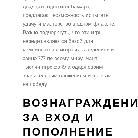
двадцать одно или баккара,
предлагают возможность испытать
удачу и мастерство в одном флаконе.
Важно подчеркнуть, что эти игры
нередко являются базой для
чемпионатов в игорных заведениях и
азино 777 по всему миру, маня
тысячи игроков благодаря своим
значительным вложениям и шансам
на победу.
ВОЗНАГРАЖДЕН
ЗА ВХОД И
ПОПОЛНЕНИЕ