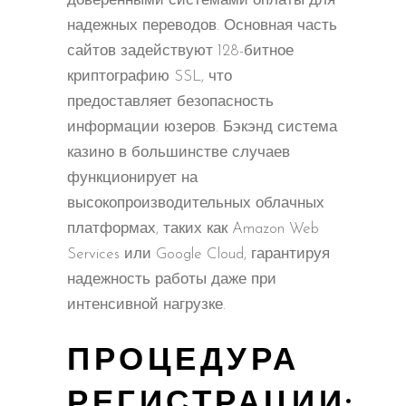
доверенными системами оплаты для
надежных переводов. Основная часть
сайтов задействуют 128-битное
криптографию SSL, что
предоставляет безопасность
информации юзеров. Бэкэнд система
казино в большинстве случаев
функционирует на
высокопроизводительных облачных
платформах, таких как Amazon Web
Services или Google Cloud, гарантируя
надежность работы даже при
интенсивной нагрузке.
ПРОЦЕДУРА
РЕГИСТРАЦИИ: