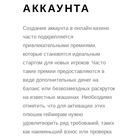
АККАУНТА
Создание аккаунта в онлайн-казино
часто подкрепляется
привлекательными премиями,
которые становятся идеальным
стартом для новых игроков. Часто
такие премии предоставляются в
виде дополнительных денег на
баланс или безвозмездных раскруток
на известных машинах. Необходимо
отметить, что для активации этих
плюшек геймерам нужно
удовлетворить ряд требований, таких
как наименьший взнос или проверка