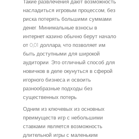
Такие развлечения дают возможность
насладиться игровым процессом, без
риска потерять большими суммами
денег. Минимальные взносы в
интернет-казино обычно берут начало
от 0,01 доллара, что позволяет им
быть доступными для широкой
аудитории. Это отличный способ для
новичков в деле окунуться в сферой
игорного бизнеса и освоить
разнообразные подходы без
существенных потерь.
Одним из ключевых из основных
преимуществ игр с небольшими
ставками является возможность
длительной игры с маленьким