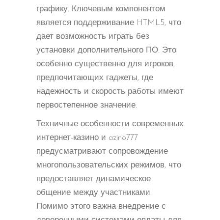
графику. Ключевым компонентом
является поддерживание HTML5, что
дает возможность играть без
установки дополнительного ПО. Это
особенно существенно для игроков,
предпочитающих гаджеты, где
надежность и скорость работы имеют
первостепенное значение.
Техничные особенности современных
интернет-казино и azino777
предусматривают сопровождение
многопользовательских режимов, что
предоставляет динамическое
общение между участниками.
Помимо этого важна внедрение с