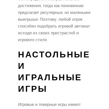
достижения, тогда как пониженная
предлагает регулярные, но маленькие
выигрыши. Поэтому, любой игрок
способен подобрать игровой автомат
исходя из своих пристрастий и
игрового стиля.
НАСТОЛЬНЫЕ
И
ИГРАЛЬНЫЕ
ИГРЫ
Игровые и покерные игры имеют