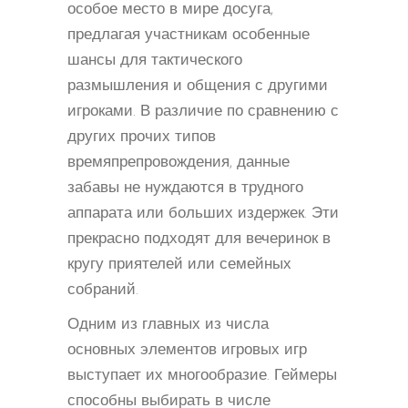
особое место в мире досуга,
предлагая участникам особенные
шансы для тактического
размышления и общения с другими
игроками. В различие по сравнению с
других прочих типов
времяпрепровождения, данные
забавы не нуждаются в трудного
аппарата или больших издержек. Эти
прекрасно подходят для вечеринок в
кругу приятелей или семейных
собраний.
Одним из главных из числа
основных элементов игровых игр
выступает их многообразие. Геймеры
способны выбирать в числе