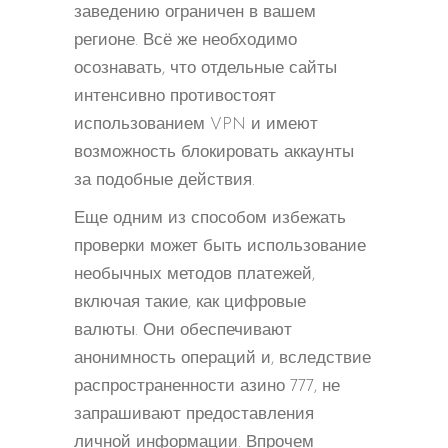
заведению ограничен в вашем
регионе. Всё же необходимо
осознавать, что отдельные сайты
интенсивно противостоят
использованием VPN и имеют
возможность блокировать аккаунты
за подобные действия.
Еще одним из способом избежать
проверки может быть использование
необычных методов платежей,
включая такие, как цифровые
валюты. Они обеспечивают
анонимность операций и, вследствие
распространенности азино 777, не
запрашивают предоставления
личной информации. Впрочем