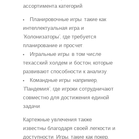
ассортимента категорий:
Планировочные игры: такие как
интеллектуальная игра и
“Колонизаторы”, где требуется
планирование и просчет.
Игральные игры: в том числе
техасский холдем и бостон, которые
развивают способности к анализу.
Командные игры: например,
“Пандемия”, где игроки сотрудничают
совместно для достижения единой
задачи.
Картежные увлечения также
известны благодаря своей легкости и
доступности. Игры, такие как покер,