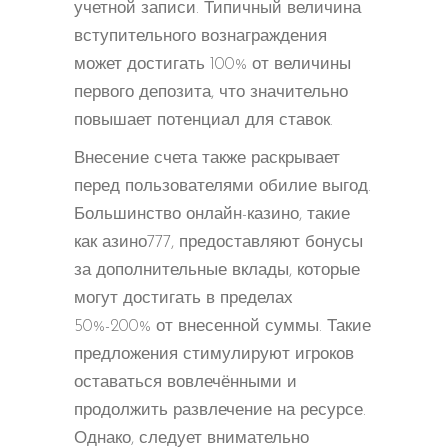
учетной записи. Типичный величина
вступительного вознаграждения
может достигать 100% от величины
первого депозита, что значительно
повышает потенциал для ставок.
Внесение счета также раскрывает
перед пользователями обилие выгод.
Большинство онлайн-казино, такие
как азино777, предоставляют бонусы
за дополнительные вклады, которые
могут достигать в пределах
50%-200% от внесенной суммы. Такие
предложения стимулируют игроков
оставаться вовлечёнными и
продолжить развлечение на ресурсе.
Однако, следует внимательно