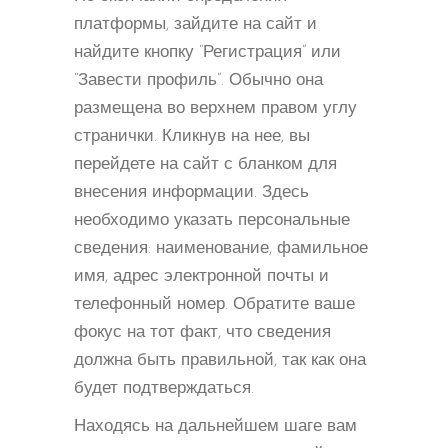
платформы, зайдите на сайт и
найдите кнопку “Регистрация” или
“Завести профиль”. Обычно она
размещена во верхнем правом углу
странички. Кликнув на нее, вы
перейдете на сайт с бланком для
внесения информации. Здесь
необходимо указать персональные
сведения: наименование, фамильное
имя, адрес электронной почты и
телефонный номер. Обратите ваше
фокус на тот факт, что сведения
должна быть правильной, так как она
будет подтверждаться.
Находясь на дальнейшем шаге вам