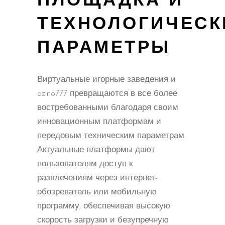
ПЛОЩАДКА И
ТЕХНОЛОГИЧЕСК
ПАРАМЕТРЫ
Виртуальные игорные заведения и
azino777 превращаются в все более
востребованными благодаря своим
инновационным платформам и
передовым техническим параметрам.
Актуальные платформы дают
пользователям доступ к
развлечениям через интернет-
обозреватель или мобильную
программу, обеспечивая высокую
скорость загрузки и безупречную