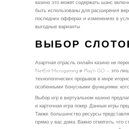
казино это может содержать шанс включ
быть использованы для расширения вер
последних офферах и изменениях в усло
выгодные варианты.
ВЫБОР СЛОТО
Азартная отрасль онлайн казино не пере
NetEnt Microgaming и Play'n GO — это л
технологических прорывов в мире игор
особенными бонусными функциями, котор
Выбор игр в виртуальном казино предлаг
и карточная игра покер. Данные игры пр
Также, большинство ресурсы представля
прямо у вас дома. Важно отметить, что 