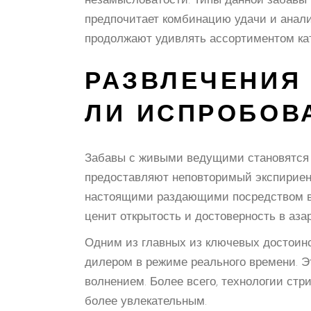
незамысловатости. Типы данной забавы п
предпочитает комбинацию удачи и анали
продолжают удивлять ассортиментом кат
РАЗВЛЕЧЕНИЯ
ЛИ ИСПРОБОВ
Забавы с живыми ведущими становятся 
предоставляют неповторимый экспириенс
настоящими раздающими посредством вид
ценит открытость и достоверность в аза
Одним из главных из ключевых достоин
дилером в режиме реального времени. Э
волнением. Более всего, технологии стр
более увлекательным.