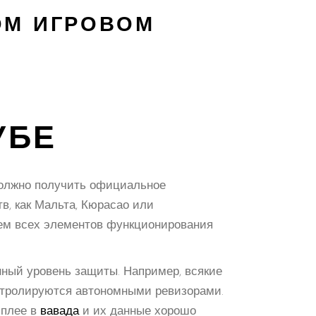
ОМ ИГРОВОМ
УБЕ
должно получить официальное
в, как Мальта, Кюрасао или
лем всех элементов функционирования
нный уровень защиты. Например, всякие
нтролируются автономными ревизорами.
мплее в
вавада
и их данные хорошо