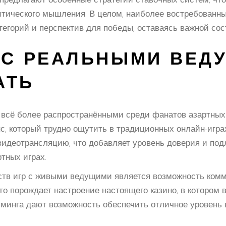
редлагают особенные стратегии ставочных систем, что 
тического мышления. В целом, наиболее востребованны
егорий и перспектив для победы, оставаясь важной со
 С РЕАЛЬНЫМИ ВЕДУ
АТЬ
всё более распространёнными среди фанатов азартных 
, который трудно ощутить в традиционных онлайн-игра
еотрансляцию, что добавляет уровень доверия и подли
ртных играх.
ств игр с живыми ведущими является возможность комм
то порождает настроение настоящего казино, в котором 
иминга дают возможность обеспечить отличное уровень в