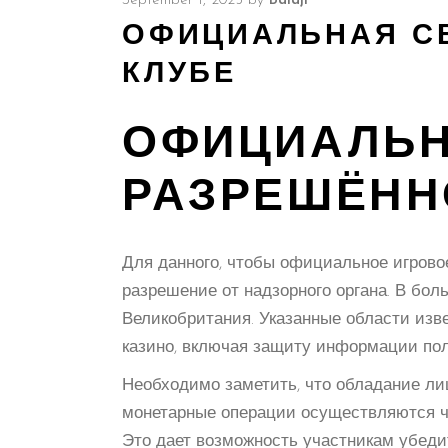
September 1, 2025
by
Balaji
ОФИЦИАЛЬНАЯ С
КЛУБЕ
ОФИЦИАЛЬН
РАЗРЕШЁНН
Для данного, чтобы официальное игрово
разрешение от надзорного органа. В бол
Великобритания. Указанные области изв
казино, включая защиту информации пол
Необходимо заметить, что обладание ли
монетарные операции осуществляются ч
Это дает возможность участникам убеди