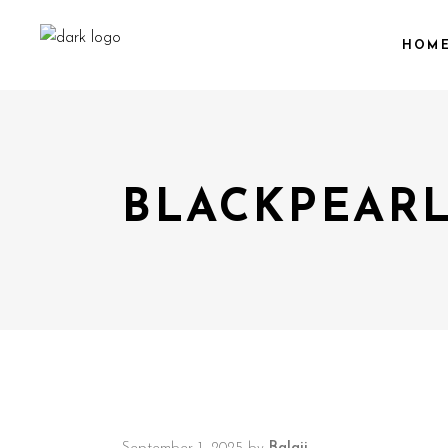
HOM
BLACKPEARL