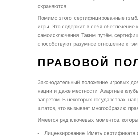
охраняются.
Помимо этого, сертифицированные гэмб
игры. Это содержит в себя обеспечение
самоисключения. Таким путём, сертифиц
способствуют разумное отношение к гэм
ПРАВОВОЙ ПО
Законодательный положение игровых дом
нации и даже местности. Азартные клуб
запретом. В некоторых государствах, н
штатов, что вызывает многообразию прав
Имеется ряд ключевых моментов, которы
Лицензирование: Иметь сертификата 