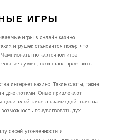
НЫЕ ИГРЫ
иваемые игры в онлайн-казино
аких игрушек становится покер, что
 Чемпионаты по карточной игре
ительные суммы, но и шанс проверить
а интернет-казино. Такие слоты, такие
ми джекпотами. Оные привлекают
я ценителей живого взаимодействия на
т возможность почувствовать дух
илу своей утонченности и