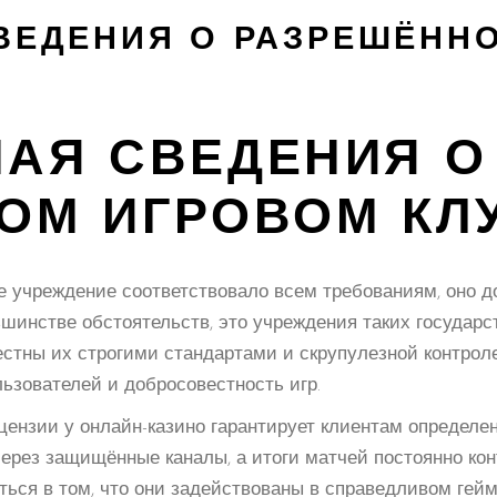
ВЕДЕНИЯ О РАЗРЕШЁНН
АЯ СВЕДЕНИЯ О
ОМ ИГРОВОМ КЛ
е учреждение соответствовало всем требованиям, оно 
ьшинстве обстоятельств, это учреждения таких государст
естны их строгими стандартами и скрупулезной контро
ьзователей и добросовестность игр.
цензии у онлайн-казино гарантирует клиентам определе
ерез защищённые каналы, а итоги матчей постоянно ко
ться в том, что они задействованы в справедливом гей