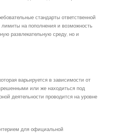
ребовательные стандарты ответственной
к лимиты на пополнения и возможность
ную развлекательную среду, но и
которая варьируется в зависимости от
азрешенными или же находиться под
рной деятельности проводится на уровне
ритерием для официальной