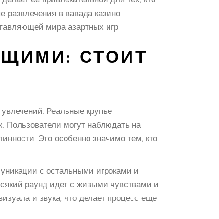
делает ее привлекательной для тех, кто
е развлечения в вавада казино
ставляющей мира азартных игр.
ЩИМИ: СТОИТ
увлечений. Реальные крупье
х. Пользователи могут наблюдать на
нности. Это особенно значимо тем, кто
уникации с остальными игроками и
всякий раунд идет с живыми чувствами и
изуала и звука, что делает процесс еще