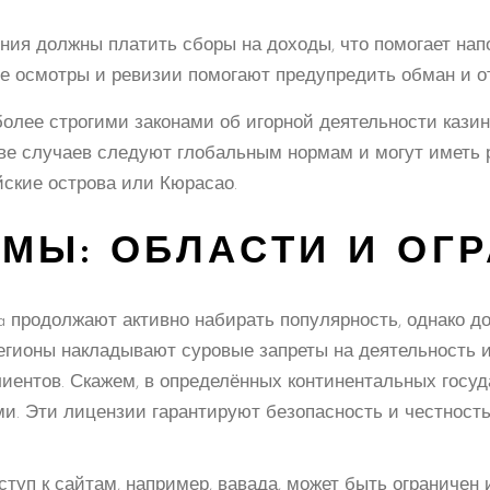
ния должны платить сборы на доходы, что помогает на
е осмотры и ревизии помогают предупредить обман и о
 более строгими законами об игорной деятельности кази
ве случаев следуют глобальным нормам и могут иметь 
йские острова или Кюрасао.
МЫ: ОБЛАСТИ И ОГ
 продолжают активно набирать популярность, однако до
егионы накладывают суровые запреты на деятельность и
иентов. Скажем, в определённых континентальных госуд
. Эти лицензии гарантируют безопасность и честность 
туп к сайтам, например, вавада, может быть ограничен