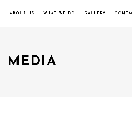
E
ABOUT US
WHAT WE DO
GALLERY
CONTA
 MEDIA