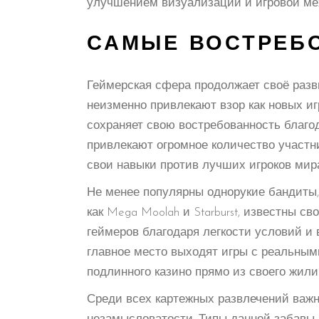
улучшением визуализации и игровой ме
САМЫЕ ВОСТРЕБ
Геймерская сфера продолжает своё разв
неизменно привлекают взор как новых игр
сохраняет свою востребованность благо
привлекают огромное количество участни
свои навыки против лучших игроков мир
Не менее популярны однорукие бандиты,
как Mega Moolah и Starburst, известны
геймеров благодаря легкости условий и
главное место выходят игры с реальными
подлинного казино прямо из своего жили
Среди всех картежных развлечений важно