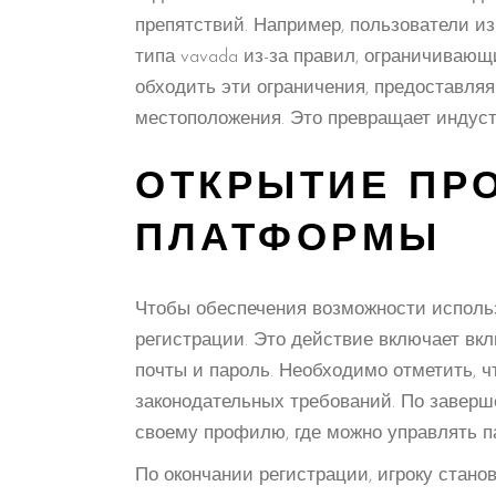
препятствий. Например, пользователи и
типа vavada из-за правил, ограничивающ
обходить эти ограничения, предоставля
местоположения. Это превращает индус
ОТКРЫТИЕ ПР
ПЛАТФОРМЫ
Чтобы обеспечения возможности исполь
регистрации. Это действие включает вкл
почты и пароль. Необходимо отметить, 
законодательных требований. По заверш
своему профилю, где можно управлять п
По окончании регистрации, игроку стан