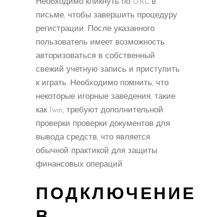
Необходимо кликнуть по URL в
письме, чтобы завершить процедуру
регистрации. После указанного
пользователь имеет возможность
авторизоваться в собственный
свежий учетную запись и приступить
к играть. Необходимо помнить, что
некоторые игорные заведения, такие
как 1win, требуют дополнительной
проверки проверки документов для
вывода средств, что является
обычной практикой для защиты
финансовых операций.
ПОДКЛЮЧЕНИЕ