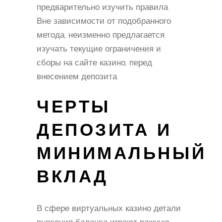
предварительно изучить правила.
Вне зависимости от подобранного
метода, неизменно предлагается
изучать текущие ограничения и
сборы на сайте казино, перед
внесением депозита.
ЧЕРТЫ
ДЕПОЗИТА И
МИНИМАЛЬНЫЙ
ВКЛАД
В сфере виртуальных казино детали