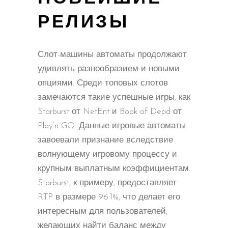
РЕЛИЗЫ
Слот-машины автоматы продолжают
удивлять разнообразием и новыми
опциями. Среди топовых слотов
замечаются такие успешные игры, как
Starburst от NetEnt и Book of Dead от
Play’n GO. Данные игровые автоматы
завоевали признание вследствие
волнующему игровому процессу и
крупным выплатным коэффициентам.
Starburst, к примеру, предоставляет
RTP в размере 96.1%, что делает его
интересным для пользователей,
желающих найти баланс между