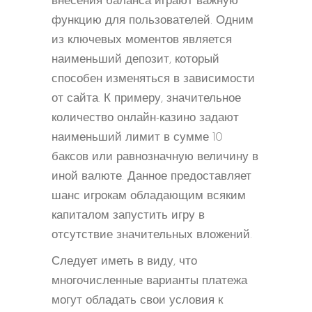
внесения баланса играют важную
функцию для пользователей. Одним
из ключевых моментов является
наименьший депозит, который
способен изменяться в зависимости
от сайта. К примеру, значительное
количество онлайн-казино задают
наименьший лимит в сумме 10
баксов или равнозначную величину в
иной валюте. Данное предоставляет
шанс игрокам обладающим всяким
капиталом запустить игру в
отсутствие значительных вложений.
Следует иметь в виду, что
многочисленные варианты платежа
могут обладать свои условия к