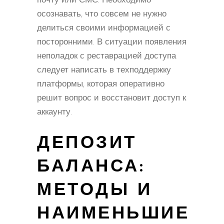
почту или СМС. Необходимо
осознавать, что совсем не нужно
делиться своими информацией с
посторонними. В ситуации появления
неполадок с реставрацией доступа
следует написать в техподдержку
платформы, которая оперативно
решит вопрос и восстановит доступ к
аккаунту.
ДЕПОЗИТ
БАЛАНСА:
МЕТОДЫ И
НАИМЕНЬШИЕ