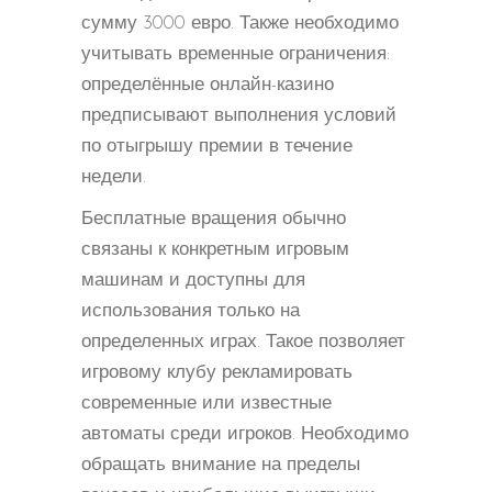
сумму 3000 евро. Также необходимо
учитывать временные ограничения:
определённые онлайн-казино
предписывают выполнения условий
по отыгрышу премии в течение
недели.
Бесплатные вращения обычно
связаны к конкретным игровым
машинам и доступны для
использования только на
определенных играх. Такое позволяет
игровому клубу рекламировать
современные или известные
автоматы среди игроков. Необходимо
обращать внимание на пределы