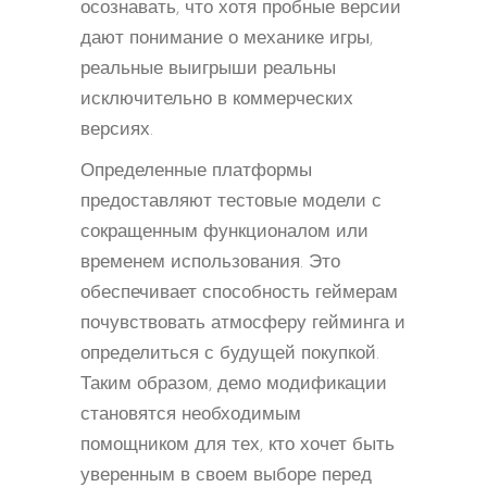
осознавать, что хотя пробные версии
дают понимание о механике игры,
реальные выигрыши реальны
исключительно в коммерческих
версиях.
Определенные платформы
предоставляют тестовые модели с
сокращенным функционалом или
временем использования. Это
обеспечивает способность геймерам
почувствовать атмосферу гейминга и
определиться с будущей покупкой.
Таким образом, демо модификации
становятся необходимым
помощником для тех, кто хочет быть
уверенным в своем выборе перед