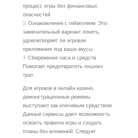
процесс игры без финансовых
опасностей.
Ознакомление с геймплеем: Это
замечательный вариант понять,
удовлетворяет ли игровое
приложение под ваши вкусы.
Сбережение часа и средств:
Помогает предотвратить лишних
трат.
Для игроков в онлайн-казино,
демонстрационные режимы
выступают как ключевым средством.
Данные сервисы дают возможность
освоить правила игры и создать
планы без вложений. Следует