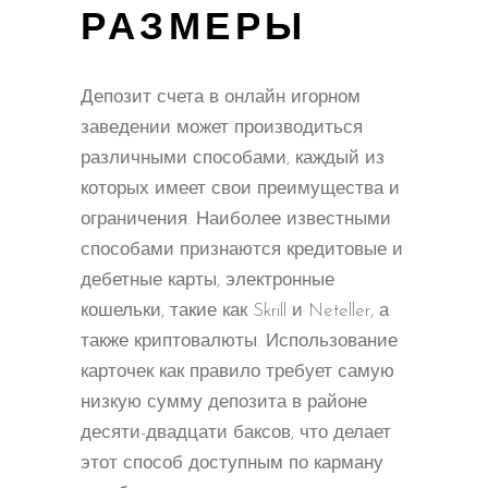
РАЗМЕРЫ
Депозит счета в онлайн игорном
заведении может производиться
различными способами, каждый из
которых имеет свои преимущества и
ограничения. Наиболее известными
способами признаются кредитовые и
дебетные карты, электронные
кошельки, такие как Skrill и Neteller, а
также криптовалюты. Использование
карточек как правило требует самую
низкую сумму депозита в районе
десяти-двадцати баксов, что делает
этот способ доступным по карману