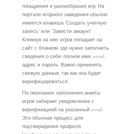
поощрения и разнообразие игр. На
портале игорного заведения обычно
имеется клавиша “Создать учетную
запись” или “Завести аккаунт”.
Кликнув на нее, игрок попадает на
сайт с бланком, где нужно заполнить
сведения о себе: полное имя, email-
адрес и пароль. Важно применять
свежую данные, так как она будет
верифицироваться.
По окончании заполнения анкеты
игрок забирает уведомление с
верификацией на указанный email.
Это обычная процесс для
подтверждения профиля.