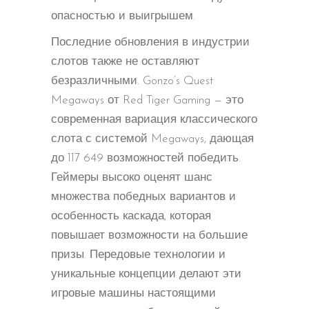
опасностью и выигрышем.
Последние обновления в индустрии
слотов также не оставляют
безразличными. Gonzo’s Quest
Megaways от Red Tiger Gaming — это
современная вариация классического
слота с системой Megaways, дающая
до 117 649 возможностей победить.
Геймеры высоко оценят шанс
множества победных вариантов и
особенность каскада, которая
повышает возможности на большие
призы. Передовые технологии и
уникальные концепции делают эти
игровые машины настоящими