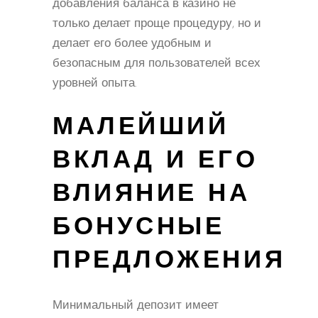
добавления баланса в казино не
только делает проще процедуру, но и
делает его более удобным и
безопасным для пользователей всех
уровней опыта.
МАЛЕЙШИЙ
ВКЛАД И ЕГО
ВЛИЯНИЕ НА
БОНУСНЫЕ
ПРЕДЛОЖЕНИЯ
Минимальный депозит имеет