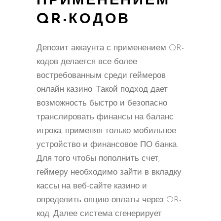
ПРИМЕНЕНИЕМ
QR-КОДОВ
Депозит аккаунта с применением QR-
кодов делается все более
востребованным среди геймеров
онлайн казино. Такой подход дает
возможность быстро и безопасно
транслировать финансы на баланс
игрока, применяя только мобильное
устройство и финансовое ПО банка.
Для того чтобы пополнить счет,
геймеру необходимо зайти в вкладку
кассы на веб-сайте казино и
определить опцию оплаты через QR-
код. Далее система сгенерирует