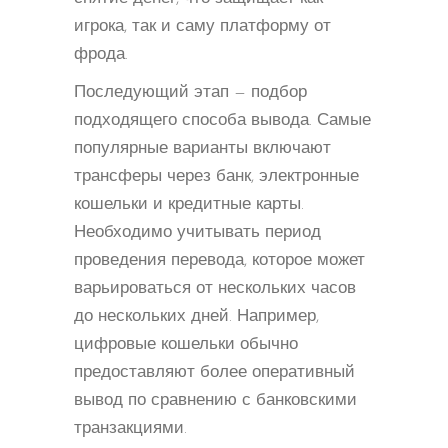
игрока, так и саму платформу от
фрода.
Последующий этап — подбор
подходящего способа вывода. Самые
популярные варианты включают
трансферы через банк, электронные
кошельки и кредитные карты.
Необходимо учитывать период
проведения перевода, которое может
варьироваться от нескольких часов
до нескольких дней. Например,
цифровые кошельки обычно
предоставляют более оперативный
вывод по сравнению с банковскими
транзакциями.