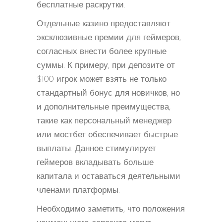
бесплатные раскрутки.
Отдельные казино предоставляют
эксклюзивные премии для геймеров,
согласных внести более крупные
суммы. К примеру, при депозите от
$100 игрок может взять не только
стандартный бонус для новичков, но
и дополнительные преимущества,
такие как персональный менеджер
или мостбет обеспечивает быстрые
выплаты. Данное стимулирует
геймеров вкладывать больше
капитала и оставаться деятельными
членами платформы.
Необходимо заметить, что положения