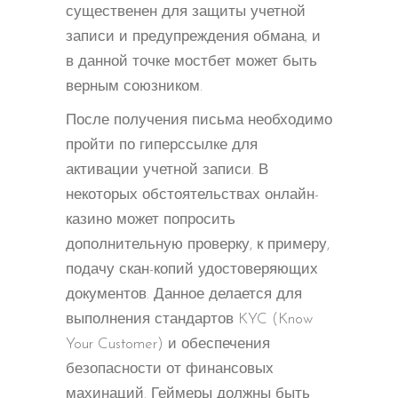
существенен для защиты учетной
записи и предупреждения обмана, и
в данной точке мостбет может быть
верным союзником.
После получения письма необходимо
пройти по гиперссылке для
активации учетной записи. В
некоторых обстоятельствах онлайн-
казино может попросить
дополнительную проверку, к примеру,
подачу скан-копий удостоверяющих
документов. Данное делается для
выполнения стандартов KYC (Know
Your Customer) и обеспечения
безопасности от финансовых
махинаций. Геймеры должны быть