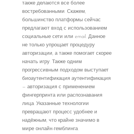
также делаются все более
востребованными. Скажем,
большинство платформы сейчас
предлагают вход с использованием
социальные сети или email. Данное
не только упрощает процедуру
авторизации, а также помогает скорее
начать игру. Также одним
прогрессивным подходом выступает
биоаутентификация аутентификация
— авторизация с применением
фингерпринта или распознавания
лица. Указанные технологии
превращают процесс удобнее и
надёжным, что крайне значимо в
мире онлайн-гемблинга.