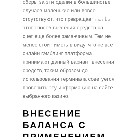
сборы за эти сделки в большинстве
случаев маленькие или вовсе
отсутствуют, что превращает mostbet
этот способ внесения средств на
счет еще более заманчивым. Тем не
менее стоит иметь в виду, что не все
онлайн гэмблинг-платформа
принимают данный вариант внесения
средств, таким образом до
использования терминала советуется
проверить эту информацию на сайте
выбранного казино.
ВНЕСЕНИЕ
БАЛАНСА С