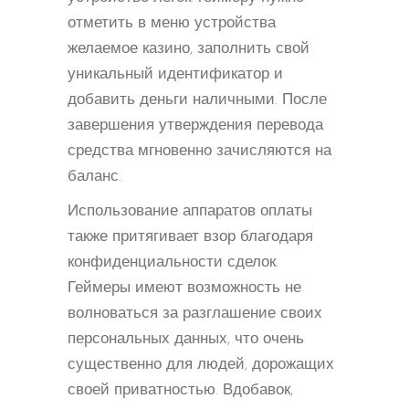
отметить в меню устройства
желаемое казино, заполнить свой
уникальный идентификатор и
добавить деньги наличными. После
завершения утверждения перевода
средства мгновенно зачисляются на
баланс.
Использование аппаратов оплаты
также притягивает взор благодаря
конфиденциальности сделок.
Геймеры имеют возможность не
волноваться за разглашение своих
персональных данных, что очень
существенно для людей, дорожащих
своей приватностью. Вдобавок,