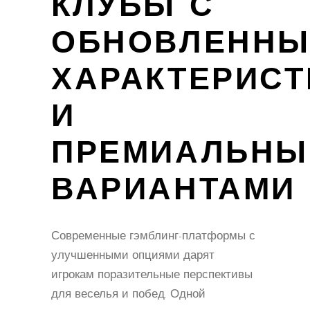
КЛУБЫ С
ОБНОВЛЕНН
ХАРАКТЕРИС
И
ПРЕМИАЛЬНЫ
ВАРИАНТАМИ
Современные гэмблинг-платформы с
улучшенными опциями дарят
игрокам поразительные перспективы
для веселья и побед. Одной