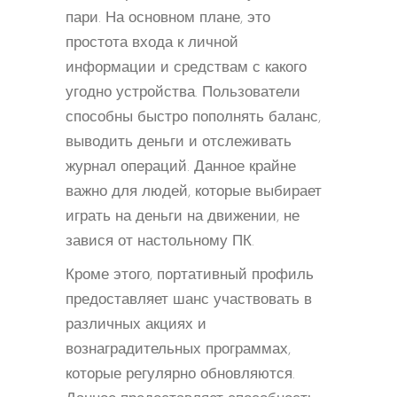
пари. На основном плане, это
простота входа к личной
информации и средствам с какого
угодно устройства. Пользователи
способны быстро пополнять баланс,
выводить деньги и отслеживать
журнал операций. Данное крайне
важно для людей, которые выбирает
играть на деньги на движении, не
завися от настольному ПК.
Кроме этого, портативный профиль
предоставляет шанс участвовать в
различных акциях и
вознаградительных программах,
которые регулярно обновляются.