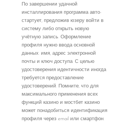
По завершении удачной
инсталлирования программа авто-
стартует, предложив юзеру войти в
систему либо открыть новую
учётную запись. Оформление
профиля нужно ввода основной
данных: имя, адрес электронной
почты и ключ доступа. С целью
удостоверения идентичности иногда
требуется предоставление
удостоверений. Помните, что для
максимального применения всех
функций казино и мостбет казино
может понадобиться идентификация
профиля через email или смартфон.