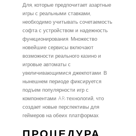
Для, которые предпочитает азартные
игры с реальными ставками,
необходимо учитывать сочетаемость
софта с устройством и надежность
функционирования. Множество
новейшие сервисы включают
возможности реального казино и
игровые автоматы с
увеличивающимися джекпотами. В
нынешнем периоде фиксируется
подъем популярности игр с
компонентами AR-технологий, что
создает новые перспективы для
геймеров на обеих платформах.
ПРОЦЕДУРА