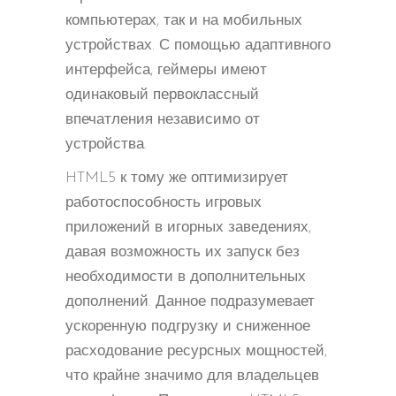
компьютерах, так и на мобильных
устройствах. С помощью адаптивного
интерфейса, геймеры имеют
одинаковый первоклассный
впечатления независимо от
устройства.
HTML5 к тому же оптимизирует
работоспособность игровых
приложений в игорных заведениях,
давая возможность их запуск без
необходимости в дополнительных
дополнений. Данное подразумевает
ускоренную подгрузку и сниженное
расходование ресурсных мощностей,
что крайне значимо для владельцев