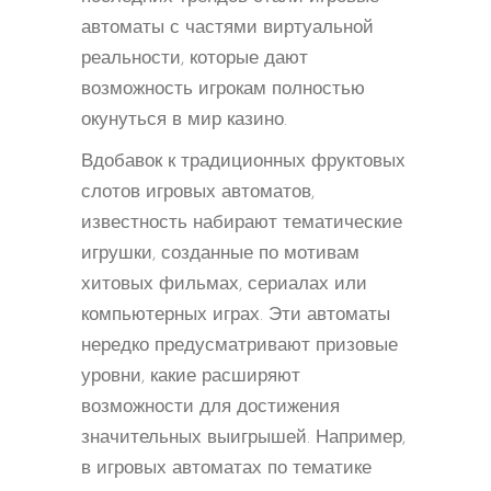
автоматы с частями виртуальной
реальности, которые дают
возможность игрокам полностью
окунуться в мир казино.
Вдобавок к традиционных фруктовых
слотов игровых автоматов,
известность набирают тематические
игрушки, созданные по мотивам
хитовых фильмах, сериалах или
компьютерных играх. Эти автоматы
нередко предусматривают призовые
уровни, какие расширяют
возможности для достижения
значительных выигрышей. Например,
в игровых автоматах по тематике