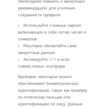
Необходимо помнить о нескольких
рекомендациях для усиления
сохранности профиля:
Используйте сложные пароли,
включающие в себя литер, чисел и
символов.
Регулярно обновляйте свои
аккаунтные данные.
Активируйте 2FA в всех
совместимых платформ.
Вдобавок, некоторые казино
обеспечивают биометрическую
идентификацию, такую как проверку
по отпечаткам пальцев или
идентификацию по лицу. Данные