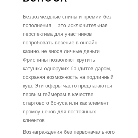
Безвозмездные спины и премии без
пополнения — это исключительная
перспектива для участников
попробовать везение в онлайн
казино, не внося личные деньги.
Фриспины позволяют крутить
катушки одноруких бандитов даром,
сохраняя возможность на подлинный
куш. Эти оферы часто предлагаются
первым геймерам в качестве
стартового бонуса или как элемент
промоушенов для постоянных
клиентов.
Вознаграждения без первоначального