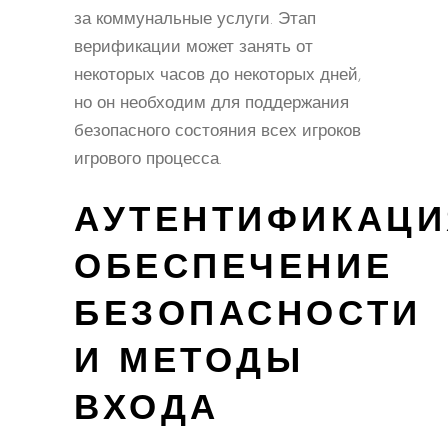
за коммунальные услуги. Этап
верификации может занять от
некоторых часов до некоторых дней,
но он необходим для поддержания
безопасного состояния всех игроков
игрового процесса.
АУТЕНТИФИКАЦИ
ОБЕСПЕЧЕНИЕ
БЕЗОПАСНОСТИ
И МЕТОДЫ
ВХОДА