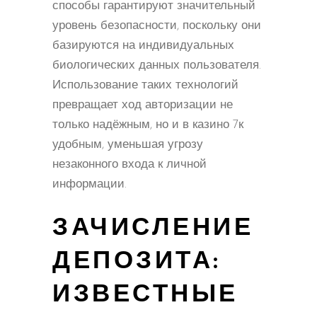
способы гарантируют значительный
уровень безопасности, поскольку они
базируются на индивидуальных
биологических данных пользователя.
Использование таких технологий
превращает ход авторизации не
только надёжным, но и в казино 7к
удобным, уменьшая угрозу
незаконного входа к личной
информации.
ЗАЧИСЛЕНИЕ
ДЕПОЗИТА:
ИЗВЕСТНЫЕ