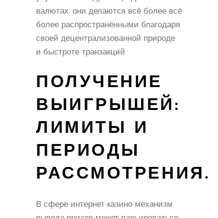
валютах: они делаются всё более всё
более распространёнными благодаря
своей децентрализованной природе
и быстроте транзакций.
ПОЛУЧЕНИЕ
ВЫИГРЫШЕЙ:
ЛИМИТЫ И
ПЕРИОДЫ
РАССМОТРЕНИЯ.
В сфере интернет-казино механизм