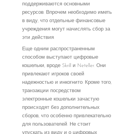
поддерживаются основными
ресурсов. Впрочем необходимо иметь
в виду, что отдельные финансовые
учреждения могут начислять сбор за
эти действия.
Еще одним распространенным
способом выступают цифровые
кошельки, вроде Skrill и Neteller. Они
привлекают игроков своей
надежностью и инкогнито. Кроме того,
транзакции посредством
электронные кошельки зачастую
происходят без дополнительных
сборов, что особенно привлекательно
для пользователей. Не стоит
упускать из виду и о цифровых