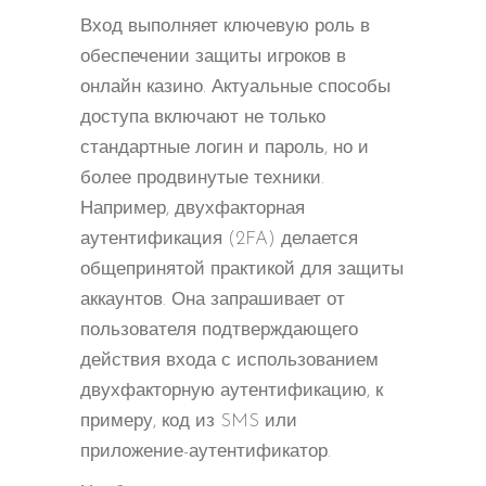
Вход выполняет ключевую роль в
обеспечении защиты игроков в
онлайн казино. Актуальные способы
доступа включают не только
стандартные логин и пароль, но и
более продвинутые техники.
Например, двухфакторная
аутентификация (2FA) делается
общепринятой практикой для защиты
аккаунтов. Она запрашивает от
пользователя подтверждающего
действия входа с использованием
двухфакторную аутентификацию, к
примеру, код из SMS или
приложение-аутентификатор.