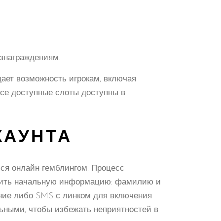
знаграждениям.
ает возможность игрокам, включая
все доступные слоты доступны в
КАУНТА
ся онлайн-гемблингом. Процесс
тавить начальную информацию: фамилию и
ение либо SMS с линком для включения
ьными, чтобы избежать неприятностей в