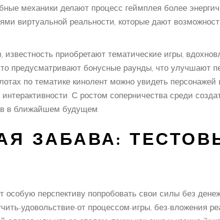
ные механики делают процесс геймплея более энергич
ями виртуальной реальности, которые дают возможност
в, известность приобретают тематические игры, вдохнов
сто предусматривают бонусные раунды, что улучшают п
лотах по тематике кинолент можно увидеть персонажей 
 интерактивности. С ростом соперничества среди созда
тв в ближайшем будущем.
АЯ ЗАБАВА: ТЕСТОВ
т особую перспективу попробовать свои силы без дене
чить-удовольствие-от процессом-игры, без-вложения ре