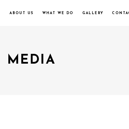
E
ABOUT US
WHAT WE DO
GALLERY
CONTA
 MEDIA