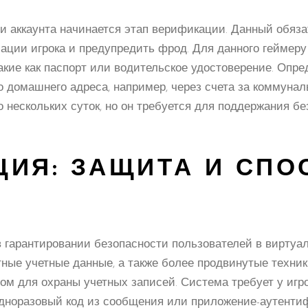
 аккаунта начинается этап верификации. Данный обяза
ации игрока и предупредить фрод. Для данного геймеру
акие как паспорт или водительское удостоверение. Опр
о домашнего адреса, например, через счета за коммуна
о нескольких суток, но он требуется для поддержания бе
ЦИЯ: ЗАЩИТА И СП
 гарантировании безопасности пользователей в виртуа
ные учетные данные, а также более продвинутые техник
ом для охраны учетных записей. Система требует у иг
одноразовый код из сообщения или приложение-аутенти