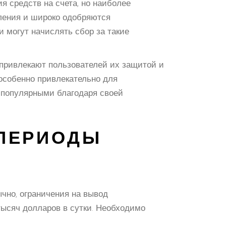
я средств на счета, но наиболее
ления и широко одобряются
 могут начислять сбор за такие
и привлекают пользователей их защитой и
 особенно привлекательно для
е популярными благодаря своей
 ПЕРИОДЫ
чно, ограничения на вывод
тысяч долларов в сутки. Необходимо