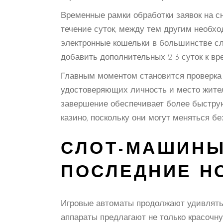
Временные рамки обработки заявок на с
течение суток, между тем другим необхо
электронные кошельки в большинстве слу
добавить дополнительных 2-3 суток к вр
Главным моментом становится проверка 
удостоверяющих личность и место житель
завершение обеспечивает более быструю
казино, поскольку они могут меняться б
СЛОТ-МАШИНЫ
ПОСЛЕДНИЕ Н
Игровые автоматы продолжают удивлять 
аппараты предлагают не только красочн