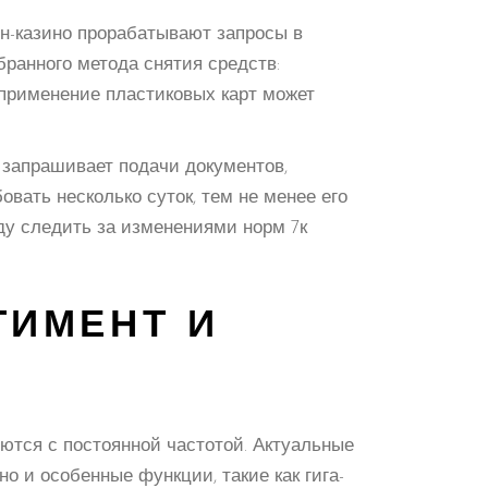
н-казино прорабатывают запросы в
бранного метода снятия средств:
 применение пластиковых карт может
 запрашивает подачи документов,
вать несколько суток, тем не менее его
ду следить за изменениями норм 7к
ТИМЕНТ И
тся с постоянной частотой. Актуальные
 и особенные функции, такие как гига-