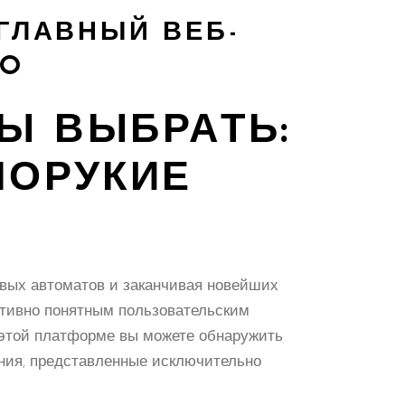
ГЛАВНЫЙ ВЕБ-
NO
Ы ВЫБРАТЬ:
НОРУКИЕ
ровых автоматов и заканчивая новейших
итивно понятным пользовательским
 этой платформе вы можете обнаружить
ения, представленные исключительно