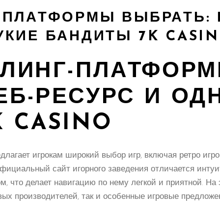
-ПЛАТФОРМЫ ВЫБРАТЬ: 
УКИЕ БАНДИТЫ 7K CASI
БЛИНГ-ПЛАТФОРМ
ЕБ-РЕСУРС И ОД
K CASINO
едлагает игрокам широкий выбор игр, включая ретро иг
фициальный сайт игорного заведения отличается инту
 что делает навигацию по нему легкой и приятной. На
вых производителей, так и особенные игровые предлож