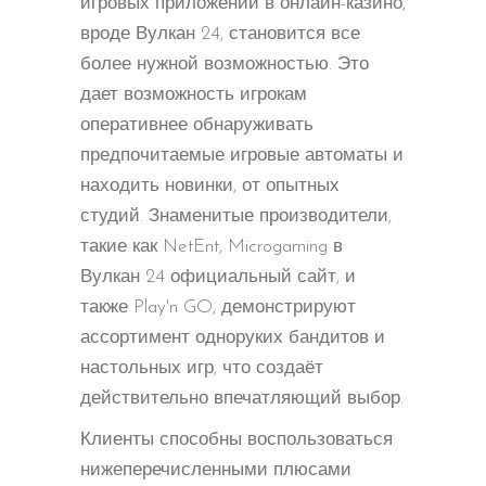
игровых приложений в онлайн-казино,
вроде Вулкан 24, становится все
более нужной возможностью. Это
дает возможность игрокам
оперативнее обнаруживать
предпочитаемые игровые автоматы и
находить новинки, от опытных
студий. Знаменитые производители,
такие как NetEnt, Microgaming в
Вулкан 24 официальный сайт, и
также Play'n GO, демонстрируют
ассортимент одноруких бандитов и
настольных игр, что создаёт
действительно впечатляющий выбор.
Клиенты способны воспользоваться
нижеперечисленными плюсами