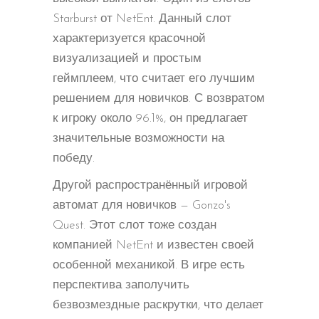
Starburst от NetEnt. Данный слот
характеризуется красочной
визуализацией и простым
геймплеем, что считает его лучшим
решением для новичков. С возвратом
к игроку около 96.1%, он предлагает
значительные возможности на
победу.
Другой распространённый игровой
автомат для новичков — Gonzo's
Quest. Этот слот тоже создан
компанией NetEnt и известен своей
особенной механикой. В игре есть
перспектива заполучить
безвозмездные раскрутки, что делает