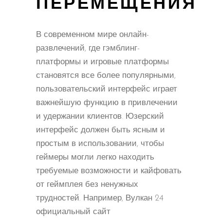
ПЕРЕМЕЩЕНИЯ
В современном мире онлайн-
развлечений, где гэмблинг-
платформы и игровые платформы
становятся все более популярными,
пользовательский интерфейс играет
важнейшую функцию в привлечении
и удержании клиентов. Юзерский
интерфейс должен быть ясным и
простым в использовании, чтобы
геймеры могли легко находить
требуемые возможности и кайфовать
от геймплея без ненужных
трудностей. Например, Вулкан 24
официальный сайт