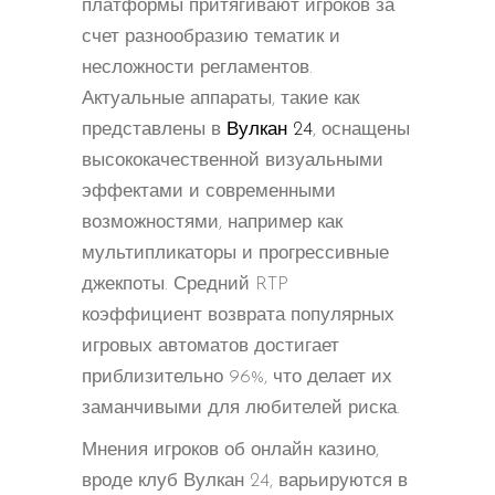
платформы притягивают игроков за
счет разнообразию тематик и
несложности регламентов.
Актуальные аппараты, такие как
представлены в
Вулкан 24
, оснащены
высококачественной визуальными
эффектами и современными
возможностями, например как
мультипликаторы и прогрессивные
джекпоты. Средний RTP
коэффициент возврата популярных
игровых автоматов достигает
приблизительно 96%, что делает их
заманчивыми для любителей риска.
Мнения игроков об онлайн казино,
вроде клуб Вулкан 24, варьируются в