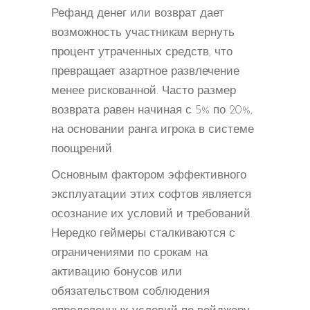
Рефанд денег или возврат дает
возможность участникам вернуть
процент утраченных средств, что
превращает азартное развлечение
менее рискованной. Часто размер
возврата равен начиная с 5% по 20%,
на основании ранга игрока в системе
поощрений.
Основным фактором эффективного
эксплуатации этих софтов является
осознание их условий и требований.
Нередко геймеры сталкиваются с
ограничениями по срокам на
активацию бонусов или
обязательством соблюдения