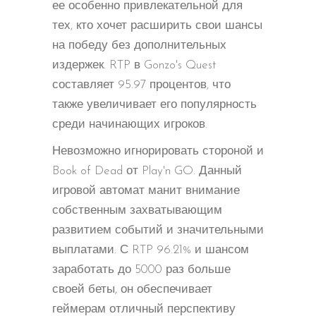
ее особенно привлекательной для
тех, кто хочет расширить свои шансы
на победу без дополнительных
издержек. RTP в Gonzo's Quest
составляет 95.97 процентов, что
также увеличивает его популярность
среди начинающих игроков.
Невозможно игнорировать стороной и
Book of Dead от Play'n GO. Данный
игровой автомат манит внимание
собственным захватывающим
развитием событий и значительными
выплатами. С RTP 96.21% и шансом
заработать до 5000 раз больше
своей беты, он обеспечивает
геймерам отличный перспективу