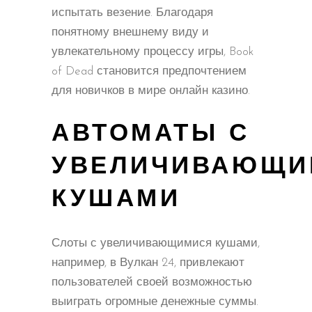
испытать везение. Благодаря
понятному внешнему виду и
увлекательному процессу игры, Book
of Dead становится предпочтением
для новичков в мире онлайн казино.
АВТОМАТЫ С
УВЕЛИЧИВАЮЩИ
КУШАМИ
Слоты с увеличивающимися кушами,
например, в Вулкан 24, привлекают
пользователей своей возможностью
выиграть огромные денежные суммы.