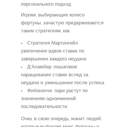
персонального подход.
Игроки, выбирающие колесо
фортуны, зачастую придерживаются
таким стратегиям, как:
Стратегия Мартингейл:
увеличение вдвое ставки по
завершении каждого неудачи.
Д'Аламбер: пошаговое
наращивание ставки вслед за
неудачи и уменьшение после успеха.
Фибоначчи: пари растут по
значениям одноименной
последовательности.
Очко, в свою очередь, манит людей,
которые выбирает микс фортуны и