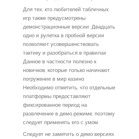
Для тех, кто любителей табличных
игр также предусмотрены
демонстрационные версии. Двадцать
одно и рулетка в пробной версии
позволяют усовершенствовать
тактику и разобраться в правилах.
Данное в частности полезно к
новичков, которые только начинают
погружение в мир казино.
Необходимо отметить, что отдельные
платформы предоставляют
фиксированное период на
развлечение в демо-режиме, поэтому
следует применять его с умом.
Следует не заметить о демо-версиях