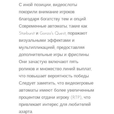
С иной позиции, видеослоты
покорили внимание игроков
благодаря богатству тем и опций.
Современные автоматы, такие как
Starburst и Gonzo's Quest, поражают
визуальными эффектами и
мультипликацией, предоставляя
дополнительные игры и фриспины.
Они зачастую включают пять
роликов и множество линий выплат,
что повышает вероятность победы.
Следует заметить, что видеоигровые
автоматы имеют более увеличенным
процентом отдачи игроку (RTP), что
привлекает интерес для любителей
азарта.