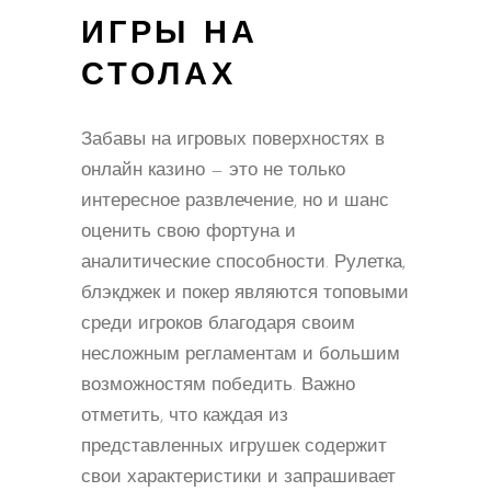
ИГРЫ НА
СТОЛАХ
Забавы на игровых поверхностях в
онлайн казино — это не только
интересное развлечение, но и шанс
оценить свою фортуна и
аналитические способности. Рулетка,
блэкджек и покер являются топовыми
среди игроков благодаря своим
несложным регламентам и большим
возможностям победить. Важно
отметить, что каждая из
представленных игрушек содержит
свои характеристики и запрашивает