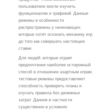
пользователи могли изучить
функционалом и графикой. Данные
режимы в особенности
распространены у начинающих,
которые хотят осознать механику игр,
до того как совершать настоящие
ставки.
Для людей, которые отдает
предпочтение наиболее осторожный
способ в отношении азартным играм,
тестовые режимы предоставляют
способность проверять планы и
изучать правила без денежных
затрат. Данное в частности
существенно в условиях