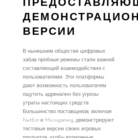
ПРЕДОСТАВЛЯЮ
ДЕМОНСТРАЦИО
ВЕРСИИ
В нынешнем обществе цифровых
забав пробные режимы стали важной
составляющей взаимодействия с
пользователями. Эти платформы
дают возможность пользователям
ощутить адреналин без угрозы
утраты настоящих средств.
Большинство поставщиков, включая
NetEnt и Microgaming, демонстрируют
тестовые версии своих игровых
продуктов, чтобы возможные