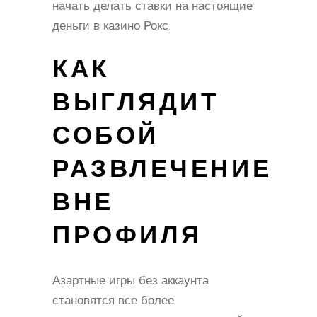
начать делать ставки на настоящие
деньги в казино Рокс.
КАК
ВЫГЛЯДИТ
СОБОЙ
РАЗВЛЕЧЕНИЕ
ВНЕ
ПРОФИЛЯ
Азартные игры без аккаунта
становятся все более