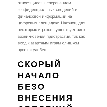
относящиеся к сохранением
конфиденциальных сведений и
финансовой информации на
цифровых площадках. Наконец, для
некоторых игроков существует риск
возникновения пристрастия, так как
вход к азартным играм слишком
прост и удобен.
СКОРЫЙ
НАЧАЛО
БЕЗО
ВНЕСЕНИЯ