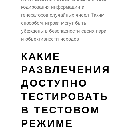
кодирования информации и
генераторов случайных чисел. Таким
способом, игроки могут быть
убеждены в безопасности своих пари
и объективности исходов.
КАКИЕ
РАЗВЛЕЧЕНИЯ
ДОСТУПНО
ТЕСТИРОВАТЬ
В ТЕСТОВОМ
РЕЖИМЕ