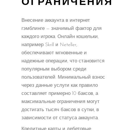
ОГРАНИЧЕНИЯ
Внесение аккаунта в интернет
гэмблинге — значимый фактор для
каждого игрока. Онлайн кошельки,
например Skrill и Neteller,
обеспечивают мгновенные и
надежные операции, что становится
популярным выбором среди
пользователей. Минимальный взнос
через данные услуги как правило
составляет примерно 10 баксов, а
максимальные ограничения могут
достигать тысяч баксов в сутки, в
зависимости от статуса аккаунта.
Кредитные карты и дебетовые