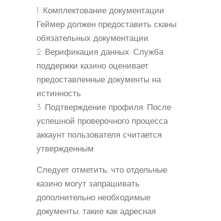
Комплектование документации:
Геймер должен предоставить сканы
обязательных документации.
Верификация данных: Служба
поддержки казино оценивает
предоставленные документы на
истинность.
Подтверждение профиля: После
успешной проверочного процесса
аккаунт пользователя считается
утвержденным.
Следует отметить, что отдельные
казино могут запрашивать
дополнительно необходимые
документы, такие как адресная