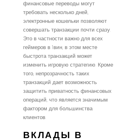
финансовые переводы могут
требовать несколько дней,
электронные кошельки позволяют
совершать транзакции почти сразу.
Это в частности важно для всех
геймеров в 1вин, в этом месте
быстрота транзакций может
изменить игровую стратегию. Кроме
того, непрозрачность таких
транзакций дает возможность
защитить приватность финансовых
операций, что является значимым
фактором для большинства
клиентов.
ВКЛАДЫ В