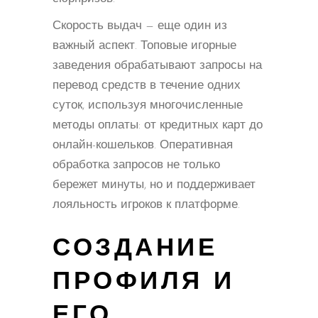
Скорость выдач — еще один из
важный аспект. Топовые игорные
заведения обрабатывают запросы на
перевод средств в течение одних
суток, используя многочисленные
методы оплаты: от кредитных карт до
онлайн-кошельков. Оперативная
обработка запросов не только
бережет минуты, но и поддерживает
лояльность игроков к платформе.
СОЗДАНИЕ
ПРОФИЛЯ И
ЕГО