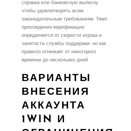
справка или банковскую выписку,
чтобы удовлетворять всем
законодательным требованиям. Темп
прохождения верификации
определяется от скорости игрока и
занятости службы поддержки, но как
правило отнимает от некоторого
времени до нескольких дней.
ВАРИАНТЫ
ВНЕСЕНИЯ
АККАУНТА
1WIN И