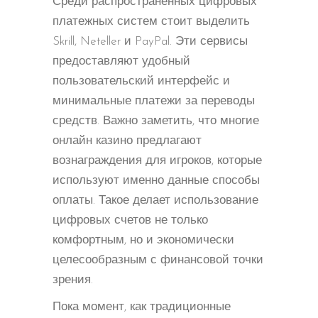
Среди распространённых цифровых
платежных систем стоит выделить
Skrill, Neteller и PayPal. Эти сервисы
предоставляют удобный
пользовательский интерфейс и
минимальные платежи за переводы
средств. Важно заметить, что многие
онлайн казино предлагают
вознаграждения для игроков, которые
используют именно данные способы
оплаты. Такое делает использование
цифровых счетов не только
комфортным, но и экономически
целесообразным с финансовой точки
зрения.
Пока момент, как традиционные