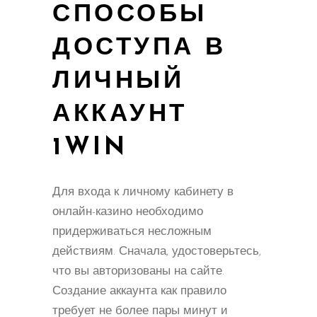
СПОСОБЫ
ДОСТУПА В
ЛИЧНЫЙ
АККАУНТ
1WIN
Для входа к личному кабинету в
онлайн-казино необходимо
придерживаться несложным
действиям. Сначала, удостоверьтесь,
что вы авторизованы на сайте.
Создание аккаунта как правило
требует не более пары минут и