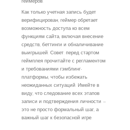
геймеров.
Как только учетная запись будет
верифицирован, геймер обретает
возможность доступа ко всем
функциям сайта, включая внесение
средств, беттинги и обналичивание
выигрышей. Совет: перед стартом
геймплея прочитайте с регламентом
и требованиями гэмблинг-
платформы, чтобы избежать
неожиданных ситуаций. Имейте в
виду, что следование всех этапов
записи и подтверждения личности —
это не просто формальный шаг, а
важный шаг к безопасной игре.