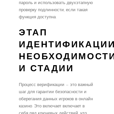
пароль и использовать двухэтапную
проверку подлинности, если такая
функция доступна.
ЭТАП
ИДЕНТИФИКАЦИИ
НЕОБХОДИМОСТ
И СТАДИИ
Процесс верификации — это важный
шаг для гарантии безопасности и
оберегания данных игроков в онлайн
казино. Это включает включает в
себя ряд ключевых действий, что