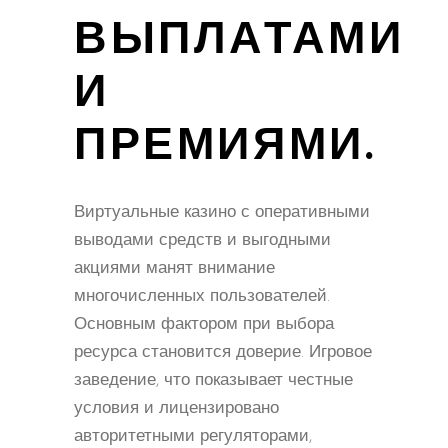
ВЫПЛАТАМИ
И
ПРЕМИЯМИ.
Виртуальные казино с оперативными
выводами средств и выгодными
акциями манят внимание
многочисленных пользователей.
Основным фактором при выбора
ресурса становится доверие. Игровое
заведение, что показывает честные
условия и лицензировано
авторитетными регуляторами,