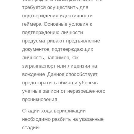
требуется осуществить для
подтверждения идентичности
геймера. Основные условия к
подтверждению личности
предусматривают предъявление
документов, подтверждающих
личность, например, как
загранпаспорт или лицензия на
вождение. Данное способствует
предотвратить обман и уберечь
учетные записи от неразрешенного
проникновения.
Стадии хода верификации
необходимо разбить на указанные
стадии: