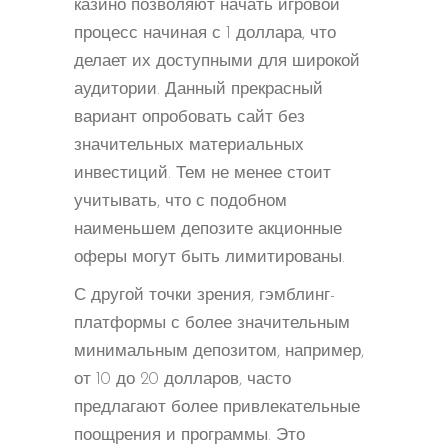
казино позволяют начать игровой
процесс начиная с 1 доллара, что
делает их доступными для широкой
аудитории. Данный прекрасный
вариант опробовать сайт без
значительных материальных
инвестиций. Тем не менее стоит
учитывать, что с подобном
наименьшем депозите акционные
оферы могут быть лимитированы.
С другой точки зрения, гэмблинг-
платформы с более значительным
минимальным депозитом, например,
от 10 до 20 долларов, часто
предлагают более привлекательные
поощрения и программы. Это