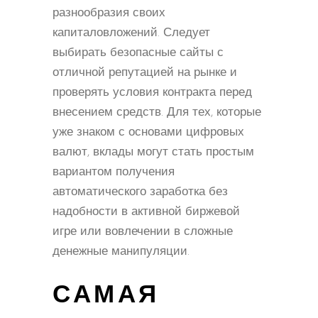
разнообразия своих
капиталовложений. Следует
выбирать безопасные сайты с
отличной репутацией на рынке и
проверять условия контракта перед
внесением средств. Для тех, которые
уже знаком с основами цифровых
валют, вклады могут стать простым
вариантом получения
автоматического заработка без
надобности в активной биржевой
игре или вовлечении в сложные
денежные манипуляции.
САМАЯ