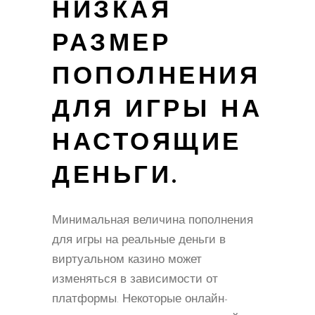
НИЗКАЯ
РАЗМЕР
ПОПОЛНЕНИЯ
ДЛЯ ИГРЫ НА
НАСТОЯЩИЕ
ДЕНЬГИ.
Минимальная величина пополнения
для игры на реальные деньги в
виртуальном казино может
изменяться в зависимости от
платформы. Некоторые онлайн-