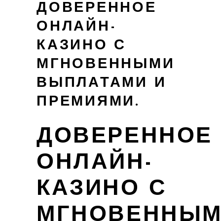
ДОВЕРЕННОЕ
ОНЛАЙН-
КАЗИНО С
МГНОВЕННЫМИ
ВЫПЛАТАМИ И
ПРЕМИЯМИ.
ДОВЕРЕННОЕ
ОНЛАЙН-
КАЗИНО С
МГНОВЕННЫ