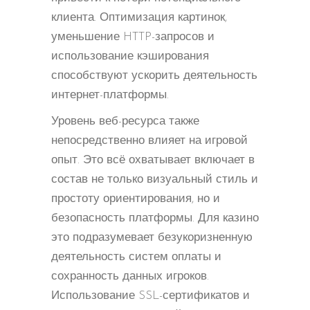
клиента. Оптимизация картинок,
уменьшение HTTP-запросов и
использование кэширования
способствуют ускорить деятельность
интернет-платформы.
Уровень веб-ресурса также
непосредственно влияет на игровой
опыт. Это всё охватывает включает в
состав не только визуальный стиль и
простоту ориентирования, но и
безопасность платформы. Для казино
это подразумевает безукоризненную
деятельность систем оплаты и
сохранность данных игроков.
Использование SSL-сертификатов и