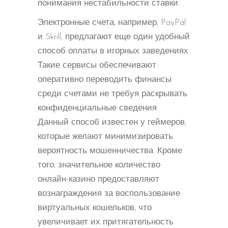
понимания нестабильности ставки.
Электронные счета, например, PayPal
и Skrill, предлагают еще один удобный
способ оплаты в игорных заведениях.
Такие сервисы обеспечивают
оперативно переводить финансы
среди счетами не требуя раскрывать
конфиденциальные сведения.
Данный способ известен у геймеров,
которые желают минимизировать
вероятность мошенничества. Кроме
того, значительное количество
онлайн-казино предоставляют
вознаграждения за воспользование
виртуальных кошельков, что
увеличивает их притягательность