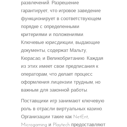
развлечений. Разрешение
гарантирует, что игровое заведение
функционирует в соответствующем
порядке с определенными
критериями и положениями.
Ключевые юрисдикции, выдающие
документы, содержат Мальту,
Кюрасао, и Великобританию. Каждая
из этих имеет свои предписания к
операторам, что делает процесс
оформления лицензии трудным, но
важным для законной работы.
Поставщики игр занимают ключевую
роль в отрасли виртуальных казино.
Организации такие как NetEnt,
Microgaming и Playtech предоставляют