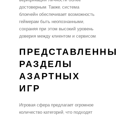
верификации личности более
достоверным. Также, система
блокчейн обеспечивает возможность
геймерам быть неопознанными,
сохраняя при этом высокий уровень
доверия между клиентом и сервисом.
ПРЕДСТАВЛЕНН
РАЗДЕЛЫ
АЗАРТНЫХ
ИГР
Игровая сфера предлагает огромное
количество категорий, что подходят