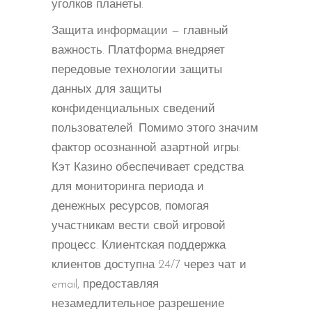
уголков планеты.
Защита информации — главный
важность. Платформа внедряет
передовые технологии защиты
данных для защиты
конфиденциальных сведений
пользователей. Помимо этого значим
фактор осознанной азартной игры:
Кэт Казино обеспечивает средства
для мониторинга периода и
денежных ресурсов, помогая
участникам вести свой игровой
процесс. Клиентская поддержка
клиентов доступна 24/7 через чат и
email, предоставляя
незамедлительное разрешение