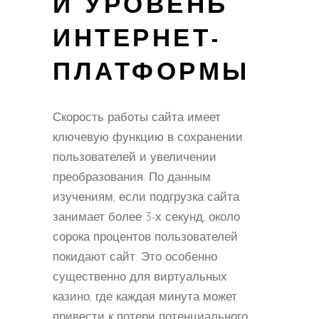
И УРОВЕНЬ
ИНТЕРНЕТ-
ПЛАТФОРМЫ
Скорость работы сайта имеет
ключевую функцию в сохранении
пользователей и увеличении
преобразования. По данным
изучениям, если подгрузка сайта
занимает более 3-х секунд, около
сорока процентов пользователей
покидают сайт. Это особенно
существенно для виртуальных
казино, где каждая минута может
привести к потери потенциального