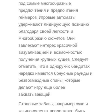
под самые многообразные
предпочтения и предпочтения
геймеров. Игровые автоматы
удерживают лидирующую позицию
благодаря своей легкости и
многообразию сюжетов. Они
завлекают интерес красочной
визуализацией и возможностью
получения крупных кушев. Следует
отметить, что в одноруких бандитах
нередко имеются бонусные раунды и
безвозмездные спины, которые
делают игру еще более
захватывающей.
Столовые забавы, например очко и
казино-рулетка, продолжают быть