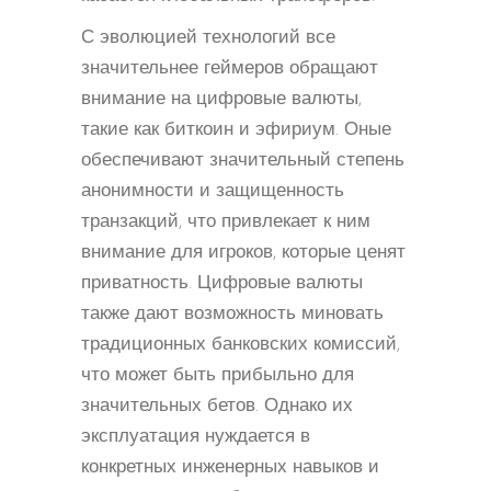
С эволюцией технологий все
значительнее геймеров обращают
внимание на цифровые валюты,
такие как биткоин и эфириум. Оные
обеспечивают значительный степень
анонимности и защищенность
транзакций, что привлекает к ним
внимание для игроков, которые ценят
приватность. Цифровые валюты
также дают возможность миновать
традиционных банковских комиссий,
что может быть прибыльно для
значительных бетов. Однако их
эксплуатация нуждается в
конкретных инженерных навыков и