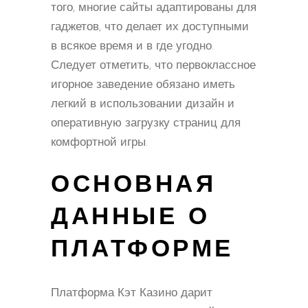
того, многие сайты адаптированы для
гаджетов, что делает их доступными
в всякое время и в где угодно.
Следует отметить, что первоклассное
игорное заведение обязано иметь
легкий в использовании дизайн и
оперативную загрузку страниц для
комфортной игры.
ОСНОВНАЯ
ДАННЫЕ О
ПЛАТФОРМЕ
Платформа Кэт Казино дарит