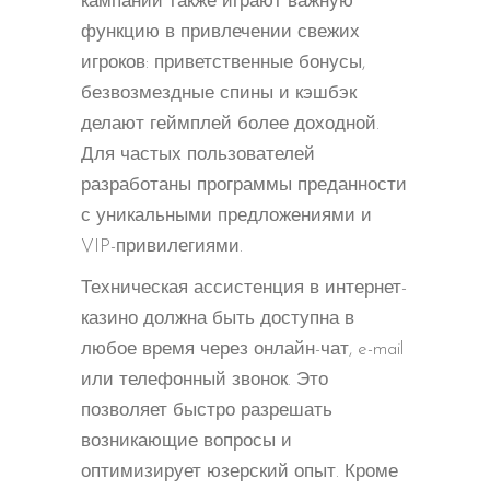
кампании также играют важную
функцию в привлечении свежих
игроков: приветственные бонусы,
безвозмездные спины и кэшбэк
делают геймплей более доходной.
Для частых пользователей
разработаны программы преданности
с уникальными предложениями и
VIP-привилегиями.
Техническая ассистенция в интернет-
казино должна быть доступна в
любое время через онлайн-чат, e-mail
или телефонный звонок. Это
позволяет быстро разрешать
возникающие вопросы и
оптимизирует юзерский опыт. Кроме