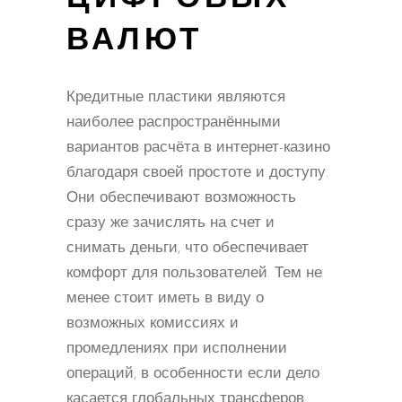
ВАЛЮТ
Кредитные пластики являются
наиболее распространёнными
вариантов расчёта в интернет-казино
благодаря своей простоте и доступу.
Они обеспечивают возможность
сразу же зачислять на счет и
снимать деньги, что обеспечивает
комфорт для пользователей. Тем не
менее стоит иметь в виду о
возможных комиссиях и
промедлениях при исполнении
операций, в особенности если дело
касается глобальных трансферов.