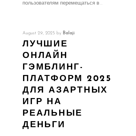
пользователям перемещаться в
August 29, 2025
by
Balaji
ЛУЧШИЕ
ОНЛАЙН
ГЭМБЛИНГ-
ПЛАТФОРМ 2025
ДЛЯ АЗАРТНЫХ
ИГР НА
РЕАЛЬНЫЕ
ДЕНЬГИ