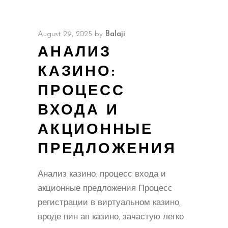
August 29, 2025
by
Balaji
АНАЛИЗ
КАЗИНО:
ПРОЦЕСС
ВХОДА И
АКЦИОННЫЕ
ПРЕДЛОЖЕНИЯ
Анализ казино: процесс входа и
акционные предложения Процесс
регистрации в виртуальном казино,
вроде пин ап казино, зачастую легко