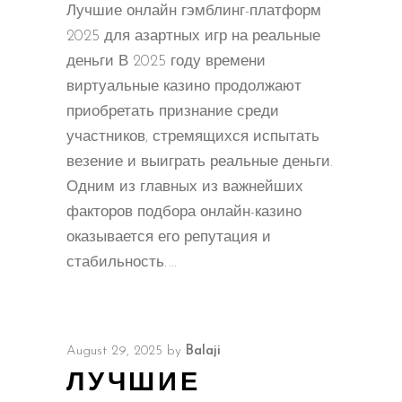
Лучшие онлайн гэмблинг-платформ
2025 для азартных игр на реальные
деньги В 2025 году времени
виртуальные казино продолжают
приобретать признание среди
участников, стремящихся испытать
везение и выиграть реальные деньги.
Одним из главных из важнейших
факторов подбора онлайн-казино
оказывается его репутация и
стабильность.
August 29, 2025
by
Balaji
ЛУЧШИЕ