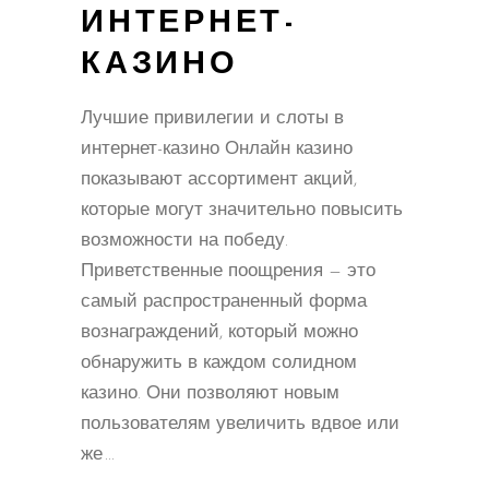
ИНТЕРНЕТ-
КАЗИНО
Лучшие привилегии и слоты в
интернет-казино Онлайн казино
показывают ассортимент акций,
которые могут значительно повысить
возможности на победу.
Приветственные поощрения — это
самый распространенный форма
вознаграждений, который можно
обнаружить в каждом солидном
казино. Они позволяют новым
пользователям увеличить вдвое или
же