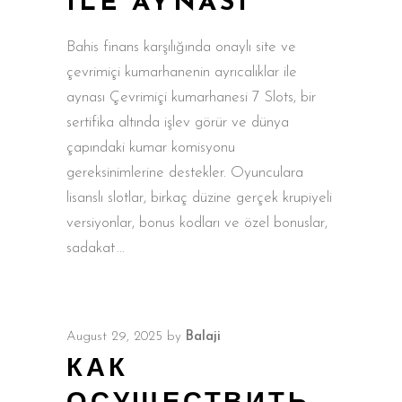
ILE AYNASI
Bahis finans karşılığında onaylı site ve
çevrimiçi kumarhanenin ayrıcalıklar ile
aynası Çevrimiçi kumarhanesi 7 Slots, bir
sertifika altında işlev görür ve dünya
çapındaki kumar komisyonu
gereksinimlerine destekler. Oyunculara
lisanslı slotlar, birkaç düzine gerçek krupiyeli
versiyonlar, bonus kodları ve özel bonuslar,
sadakat
August 29, 2025
by
Balaji
КАК