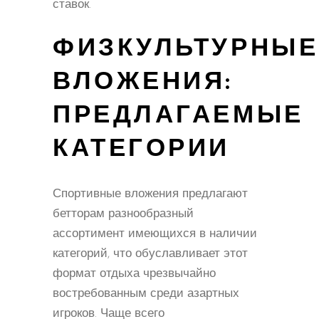
ставок.
ФИЗКУЛЬТУРНЫЕ
ВЛОЖЕНИЯ:
ПРЕДЛАГАЕМЫЕ
КАТЕГОРИИ
Спортивные вложения предлагают
бетторам разнообразный
ассортимент имеющихся в наличии
категорий, что обуславливает этот
формат отдыха чрезвычайно
востребованным среди азартных
игроков. Чаще всего