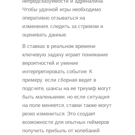
непредсказуемости и адреналина.
Чтобы удачной игры необходимо
оперативно отзываться на
изменения, следить за стримом и
оценивать данные.
В ставках в реальном времени
ключевую задачу играет понимание
вероятностей и умение
интерпретировать событие. К
примеру, если сборная ведет в
подсчете, шансы на ее триумф могут
быть маленькими, но если ситуация
на поле меняется, ставки также могут
резко измениться. Это создает
возможности для опытных геймеров
получить прибыль от колебаний