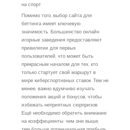
на спорт.
Помимо того, выбор сайта для
беттинга имеет ключевую
значимость. Большинство онлайн
игорные заведения предоставляют
привилегии для первых
пользователей, что может быть
прекрасным началом для тех, кто
только стартует свой маршрут в
мире киберспортивных ставок. Тем не
менее, важно вдумчиво изучать
положения акций и бонусов, чтобы
избежать неприятных сюрпризов.
Ещё необходимо обратить внимание
на коэффициенты: чем они выше,
тем больше потенциальная прибыль.