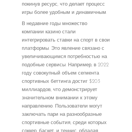
покинув ресурс, что делает процесс
игры более удобным и динамичным.
В недавние годы множество
компании казино стали
интегрировать ставки на спорт в свои
платформы. Это явление связано с
увеличивающимся потребностью на
подобные сервисы. Например, в 2022
году совокупный объем сегмента
спортивных беттинга достиг $203
миллиардов, что демонстрирует
значительном внимании к этому
направлению. Пользователи могут
заключать пари на разнообразные
спортивные события, среди которых
соккер, баскет, и теннис, обладая