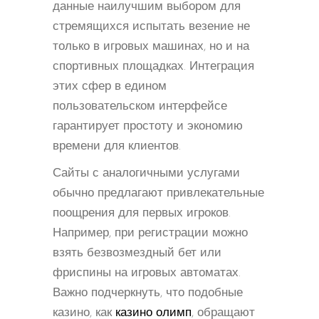
данные наилучшим выбором для
стремящихся испытать везение не
только в игровых машинах, но и на
спортивных площадках. Интеграция
этих сфер в едином
пользовательском интерфейсе
гарантирует простоту и экономию
времени для клиентов.
Сайты с аналогичными услугами
обычно предлагают привлекательные
поощрения для первых игроков.
Например, при регистрации можно
взять безвозмездный бет или
фриспины на игровых автоматах.
Важно подчеркнуть, что подобные
казино, как
казино олимп
, обращают