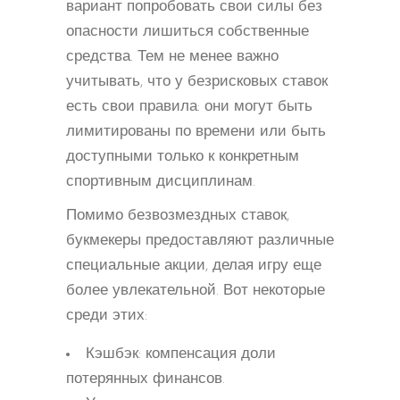
вариант попробовать свои силы без
опасности лишиться собственные
средства. Тем не менее важно
учитывать, что у безрисковых ставок
есть свои правила: они могут быть
лимитированы по времени или быть
доступными только к конкретным
спортивным дисциплинам.
Помимо безвозмездных ставок,
букмекеры предоставляют различные
специальные акции, делая игру еще
более увлекательной. Вот некоторые
среди этих:
Кэшбэк: компенсация доли
потерянных финансов.