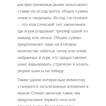
распространенные рынки охватывают
ставки на исход матча, общие суммы
очков и гандикапы. Исход состязания
— это классический тип заключения,
где игрок угадывает триумф одной из
команд или ничью. Общие суммы
предполагают пари на итоговое
количество забитых голов или очков,
набранных в игре, что предоставляет
шанс варьировать стратегии и искать
редкие шансы на победу.
Также одним интересным моментом
становятся эксклюзивные вложения в
казино Олимп, включая такие, как
предсказание первого гола или