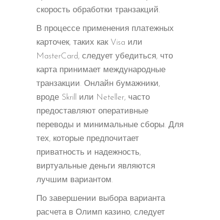
скорость обработки транзакций.
В процессе применения платежных
карточек, таких как Visa или
MasterCard, следует убедиться, что
карта принимает международные
транзакции. Онлайн бумажники,
вроде Skrill или Neteller, часто
предоставляют оперативные
переводы и минимальные сборы. Для
тех, которые предпочитает
приватность и надежность,
виртуальные деньги являются
лучшим вариантом.
По завершении выбора варианта
расчета в Олимп казино, следует