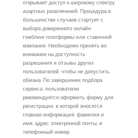
открывает доступ к широкому спектру
азартных развлечений. Процедура в
большинстве случаев стартует с
выбора доверенного онлайн
гэмблинг-платформы или ставочной
компании. Необходимо принять во
внимание на доступность
разрешения и отзывы других
пользователей, чтобы не допустить
обмана. По завершении подбора
сервиса, пользователю
рекомендуется оформить форму для
регистрации, в которой вносятся
главная информация: фамилия и
имя, адрес электронной почты, и
телефонный номер.