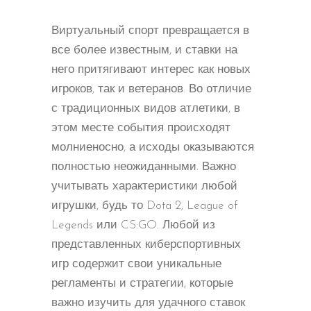
Виртуальный спорт превращается в
все более известным, и ставки на
него притягивают интерес как новых
игроков, так и ветеранов. Во отличие
с традиционных видов атлетики, в
этом месте события происходят
молниеносно, а исходы оказываются
полностью неожиданными. Важно
учитывать характеристики любой
игрушки, будь то Dota 2, League of
Legends или CS:GO. Любой из
представленных киберспортивных
игр содержит свои уникальные
регламенты и стратегии, которые
важно изучить для удачного ставок