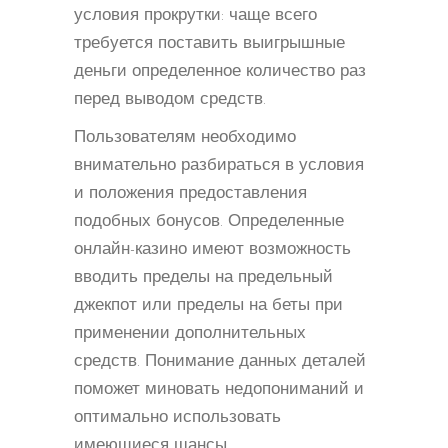
условия прокрутки: чаще всего
требуется поставить выигрышные
деньги определенное количество раз
перед выводом средств.
Пользователям необходимо
внимательно разбираться в условия
и положения предоставления
подобных бонусов. Определенные
онлайн-казино имеют возможность
вводить пределы на предельный
джекпот или пределы на беты при
применении дополнительных
средств. Понимание данных деталей
поможет миновать недопониманий и
оптимально использовать
имеющиеся шансы.