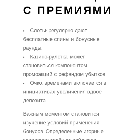
С ПРЕМИЯМИ
Слоты: регулярно дают
бесплатные спины и бонусные
раунды.
Казино-рулетка: может
становиться компонентом
промоакций с рефандом убытков.
Очко: временами включается в
инициативах увеличения вдвое
депозита.
Важным моментом становится
изучение условий применения
бонусов. Определенные игорные