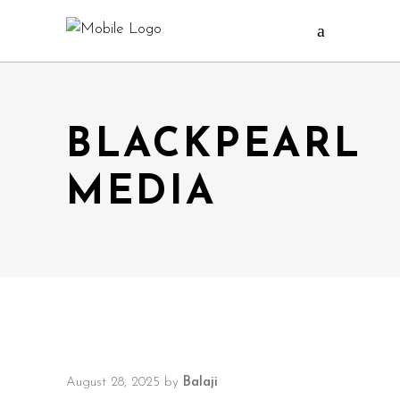
BLACKPEARL
MEDIA
August 28, 2025
by
Balaji