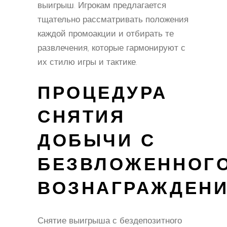
выигрыш. Игрокам предлагается
тщательно рассматривать положения
каждой промоакции и отбирать те
развлечения, которые гармонируют с
их стилю игры и тактике.
ПРОЦЕДУРА
СНЯТИЯ
ДОБЫЧИ С
БЕЗВЛОЖЕННОГ
ВОЗНАГРАЖДЕН
Снятие выигрыша с бездепозитного