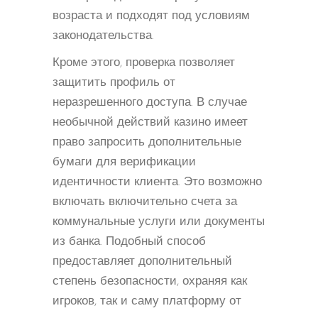
возраста и подходят под условиям
законодательства.
Кроме этого, проверка позволяет
защитить профиль от
неразрешенного доступа. В случае
необычной действий казино имеет
право запросить дополнительные
бумаги для верификации
идентичности клиента. Это возможно
включать включительно счета за
коммунальные услуги или документы
из банка. Подобный способ
предоставляет дополнительный
степень безопасности, охраняя как
игроков, так и саму платформу от