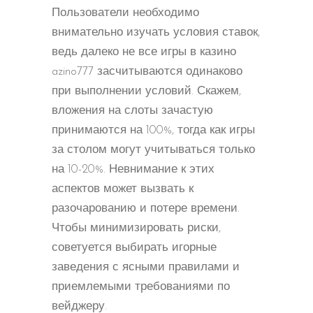
Пользователи необходимо
внимательно изучать условия ставок,
ведь далеко не все игры в казино
azino777 засчитываются одинаково
при выполнении условий. Скажем,
вложения на слоты зачастую
принимаются на 100%, тогда как игры
за столом могут учитываться только
на 10-20%. Невнимание к этих
аспектов может вызвать к
разочарованию и потере времени.
Чтобы минимизировать риски,
советуется выбирать игорные
заведения с ясными правилами и
приемлемыми требованиями по
вейджеру.