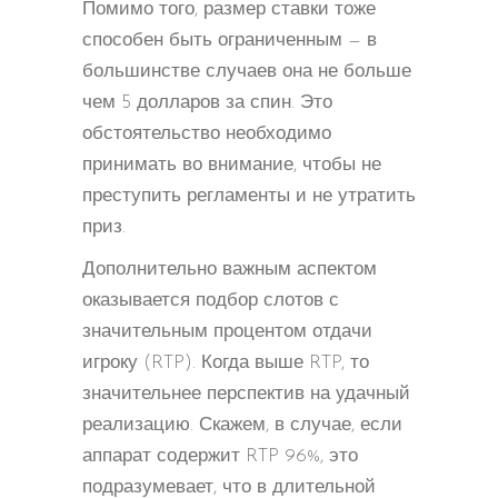
Помимо того, размер ставки тоже
способен быть ограниченным — в
большинстве случаев она не больше
чем 5 долларов за спин. Это
обстоятельство необходимо
принимать во внимание, чтобы не
преступить регламенты и не утратить
приз.
Дополнительно важным аспектом
оказывается подбор слотов с
значительным процентом отдачи
игроку (RTP). Когда выше RTP, то
значительнее перспектив на удачный
реализацию. Скажем, в случае, если
аппарат содержит RTP 96%, это
подразумевает, что в длительной