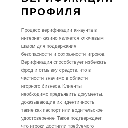
ПРОФИЛЯ
Процесс верификации аккаунта в
интернет-казино является ключевым
шагом для поддержания
безопасности и сохранности игроков.
Верификация способствует избежать
фрод и отмывку средств, что в
частности значимо в области
игорного бизнеса. Клиенты
необходимо предъявить документы,
доказывающие их идентичность,
такие как паспорт или водительское
удостоверение. Такое подтверждает,
что игроки достигли требуемого