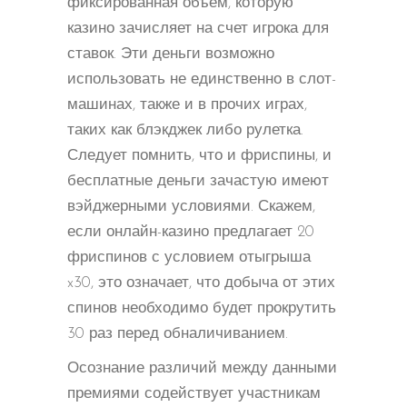
фиксированная объем, которую
казино зачисляет на счет игрока для
ставок. Эти деньги возможно
использовать не единственно в слот-
машинах, также и в прочих играх,
таких как блэкджек либо рулетка.
Следует помнить, что и фриспины, и
бесплатные деньги зачастую имеют
вэйджерными условиями. Скажем,
если онлайн-казино предлагает 20
фриспинов с условием отыгрыша
x30, это означает, что добыча от этих
спинов необходимо будет прокрутить
30 раз перед обналичиванием.
Осознание различий между данными
премиями содействует участникам