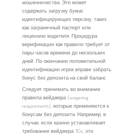
мошенничества. Это может
содержать загрузку бумаг,
идентифицирующих персону, таких
как заграничный паспорт или
лицензию водителя. Процедура
верификации как правило требует от
пары часов времени до нескольких
дней. По окончании положительной
идентификации игрок вправе забрать
бонус без депозита на свой баланс.
Следует принимать во внимание
правила вейджера (wagering
requirements), которые применяются к
бонусам без депозита. Например, в
случае, если казино устанавливает
требование вейджера 30x, это