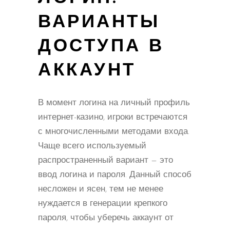
ВАРИАНТЫ
ДОСТУПА В
АККАУНТ
В момент логина на личный профиль
интернет-казино, игроки встречаются
с многочисленными методами входа.
Чаще всего используемый
распространенный вариант — это
ввод логина и пароля. Данный способ
несложен и ясен, тем не менее
нуждается в генерации крепкого
пароля, чтобы уберечь аккаунт от