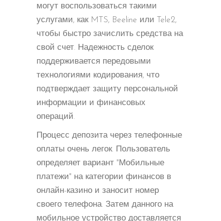
могут воспользоваться такими
услугами, как MTS, Beeline или Tele2,
чтобы быстро зачислить средства на
свой счет. Надежность сделок
поддерживается передовыми
технологиями кодирования, что
подтверждает защиту персональной
информации и финансовых
операций.
Процесс депозита через телефонные
оплаты очень легок. Пользователь
определяет вариант "Мобильные
платежи" на категории финансов в
онлайн-казино и заносит номер
своего телефона. Затем данного на
мобильное устройство доставляется