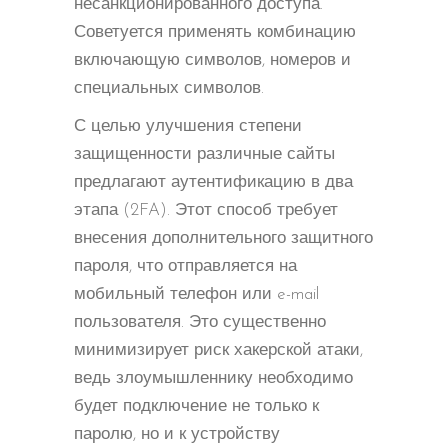
несанкционированного доступа.
Советуется применять комбинацию
включающую символов, номеров и
специальных символов.
С целью улучшения степени
защищенности различные сайты
предлагают аутентификацию в два
этапа (2FA). Этот способ требует
внесения дополнительного защитного
пароля, что отправляется на
мобильный телефон или e-mail
пользователя. Это существенно
минимизирует риск хакерской атаки,
ведь злоумышленнику необходимо
будет подключение не только к
паролю, но и к устройству