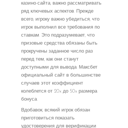
казино-сайта, важно рассматривать
ряд ключевых аспектов. Прежде
всего, игроку важно убедиться, что
игрок выполнил все требования по
ставкам. Это подразумевает, что
призовые средства обязаны быть
прокручены заданное число раз
перед тем, как они станут
доступными для вывода. Максбет
официальный сайт в большинстве
случаев этот коэффициент
колеблется от 20x до 50x размера
бонуса.
Вдобавок, всякий игрок обязан
приготовиться показать
удостоверения для верификации