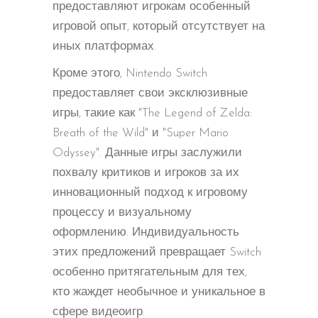
предоставляют игрокам особенный
игровой опыт, который отсутствует на
иных платформах.
Кроме этого, Nintendo Switch
предоставляет свои эксклюзивные
игры, такие как "The Legend of Zelda:
Breath of the Wild" и "Super Mario
Odyssey". Данные игры заслужили
похвалу критиков и игроков за их
инновационный подход к игровому
процессу и визуальному
оформлению. Индивидуальность
этих предложений превращает Switch
особенно притягательным для тех,
кто жаждет необычное и уникальное в
сфере видеоигр.