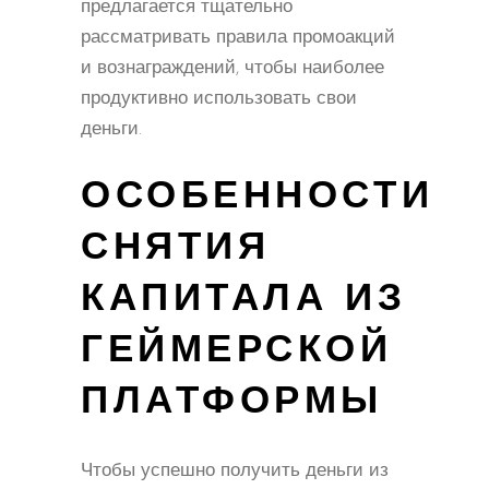
предлагается тщательно
рассматривать правила промоакций
и вознаграждений, чтобы наиболее
продуктивно использовать свои
деньги.
ОСОБЕННОСТИ
СНЯТИЯ
КАПИТАЛА ИЗ
ГЕЙМЕРСКОЙ
ПЛАТФОРМЫ
Чтобы успешно получить деньги из