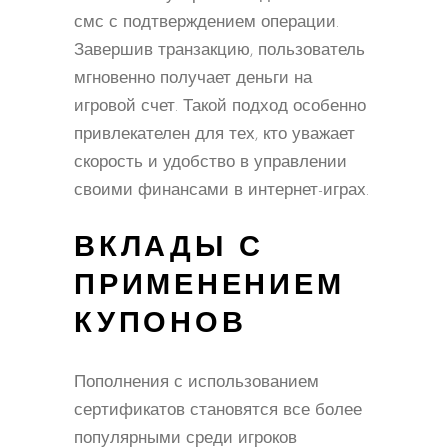
смс с подтверждением операции.
Завершив транзакцию, пользователь
мгновенно получает деньги на
игровой счет. Такой подход особенно
привлекателен для тех, кто уважает
скорость и удобство в управлении
своими финансами в интернет-играх.
ВКЛАДЫ С
ПРИМЕНЕНИЕМ
КУПОНОВ
Пополнения с использованием
сертификатов становятся все более
популярными среди игроков