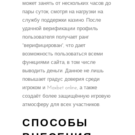
может занять от нескольких часов до
пары суток, смотря на нагрузки на
службу поддержки казино. После
удачной верификации профиль
пользователя получает ранг
"верифицирован", что дает
возможность пользоваться всеми
функциями сайта, в том числе
выводить деньги. Данное не лишь
повышает градус доверия среди
игроком и Maxbet online, а также
создаёт более защищённую игровую
атмосферу для всех участников.
СПОСОБЫ