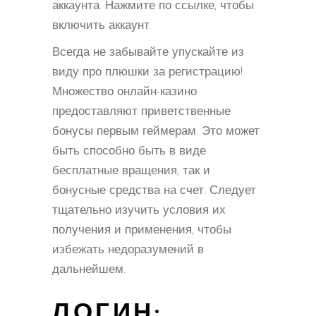
аккаунта. Нажмите по ссылке, чтобы
включить аккаунт.
Всегда не забывайте упускайте из
виду про плюшки за регистрацию!
Множество онлайн-казино
предоставляют приветственные
бонусы первым геймерам. Это может
быть способно быть в виде
бесплатные вращения, так и
бонусные средства на счет. Следует
тщательно изучить условия их
получения и применения, чтобы
избежать недоразумений в
дальнейшем.
ЛОГИН: