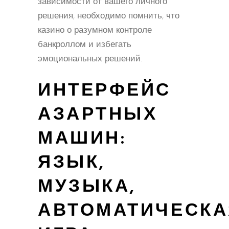
зависимости от вашего личного
решения, необходимо помнить, что
казино о разумном контроле
банкроллом и избегать
эмоциональных решений.
ИНТЕРФЕЙС
АЗАРТНЫХ
МАШИН:
ЯЗЫК,
МУЗЫКА,
АВТОМАТИЧЕСКА