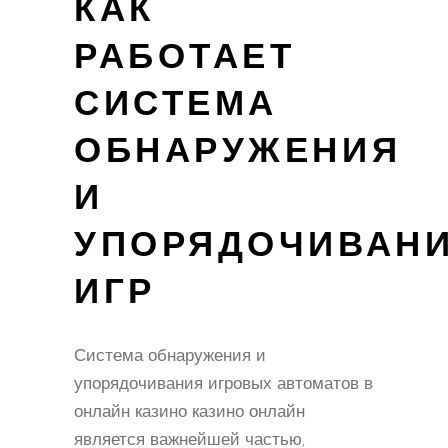
КАК
РАБОТАЕТ
СИСТЕМА
ОБНАРУЖЕНИЯ
И
УПОРЯДОЧИВАН
ИГР
Система обнаружения и
упорядочивания игровых автоматов в
онлайн казино казино онлайн
является важнейшей частью,