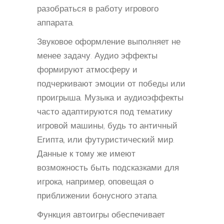
разобраться в работу игрового
аппарата.
Звуковое оформление выполняет не
менее задачу. Аудио эффекты
формируют атмосферу и
подчеркивают эмоции от победы или
проигрыша. Музыка и аудиоэффекты
часто адаптируются под тематику
игровой машины, будь то античный
Египта, или футуристический мир.
Данные к тому же имеют
возможность быть подсказками для
игрока, например, оповещая о
приближении бонусного этапа.
Функция автоигры обеспечивает