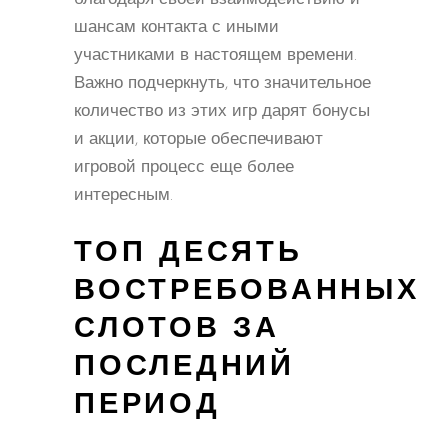
шансам контакта с иными
участниками в настоящем времени.
Важно подчеркнуть, что значительное
количество из этих игр дарят бонусы
и акции, которые обеспечивают
игровой процесс еще более
интересным.
ТОП ДЕСЯТЬ
ВОСТРЕБОВАННЫХ
СЛОТОВ ЗА
ПОСЛЕДНИЙ
ПЕРИОД