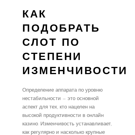
КАК
ПОДОБРАТЬ
СЛОТ ПО
СТЕПЕНИ
ИЗМЕНЧИВОСТИ
Определение аппарата по уровню
нестабильности — это основной
аспект для тех, кто нацелен на
высокой продуктивности в онлайн
казино. Изменчивость устанавливает,
как регулярно и насколько крупные