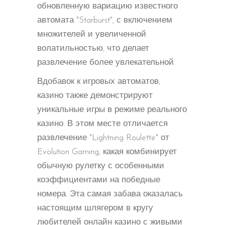
обновленную вариацию известного
автомата "Starburst", с включением
множителей и увеличенной
волатильностью, что делает
развлечение более увлекательной.
Вдобавок к игровых автоматов,
казино также демонстрируют
уникальные игры в режиме реального
казино. В этом месте отличается
развлечение "Lightning Roulette" от
Evolution Gaming, какая комбинирует
обычную рулетку с особенными
коэффициентами на победные
номера. Эта самая забава оказалась
настоящим шлягером в кругу
любителей онлайн казино с живыми