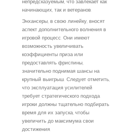
непредсказуемым, что завлекает как
начинающих, так и ветеранов.
Энхансеры, в свою линейку, вносят
аспект дополнительного волнения в
игровой процесс. Они имеют
возможность увеличивать
коэффициенты приза или
предоставлять фриспины,
значительно поднимая шансы на
крупный выигрыш. Следует отметить,
что эксплуатация усилителей
требует стратегического подхода:
игроки должны тщательно подбирать
время для их запуска, чтобы
увеличить до максимума свои
достижения.