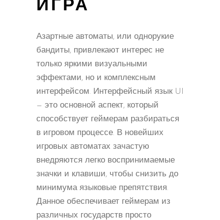
ИГРА
Азартные автоматы, или однорукие
бандиты, привлекают интерес не
только яркими визуальными
эффектами, но и комплексным
интерфейсом. Интерфейсный язык UI
— это основной аспект, который
способствует геймерам разбираться
в игровом процессе. В новейших
игровых автоматах зачастую
внедряются легко воспринимаемые
значки и клавиши, чтобы снизить до
минимума языковые препятствия.
Данное обеспечивает геймерам из
различных государств просто