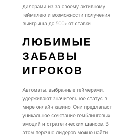
дилерами из-за своему активному
геймплею и возможности получения
выигрыша до 500x от ставки.
ЛЮБИМЫЕ
ЗАБАВЫ
ИГРОКОВ
Автоматы, выбранные геймерами,
удерживают значительное статус в
мире онлайн казино. Они предлагают
уникальное сочетание гемблинговых
эмоций и стратегических шансов. В
этом перечне лидеров можно найти