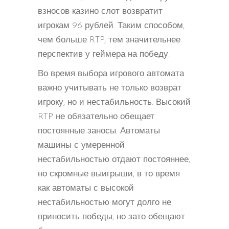
взносов казино слот возвратит
игрокам 96 рублей. Таким способом,
чем больше RTP, тем значительнее
перспектив у геймера на победу.
Во время выбора игрового автомата
важно учитывать не только возврат
игроку, но и нестабильность. Высокий
RTP не обязательно обещает
постоянные заносы. Автоматы
машины с умеренной
нестабильностью отдают постояннее,
но скромные выигрыши, в то время
как автоматы с высокой
нестабильностью могут долго не
приносить победы, но зато обещают