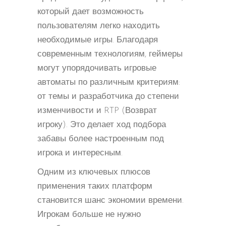
который дает возможность
пользователям легко находить
необходимые игры. Благодаря
современным технологиям, геймеры
могут упорядочивать игровые
автоматы по различным критериям:
от темы и разработчика до степени
изменчивости и RTP (Возврат
игроку). Это делает ход подбора
забавы более настроенным под
игрока и интересным.
Одним из ключевых плюсов
применения таких платформ
становится шанс экономии времени.
Игрокам больше не нужно