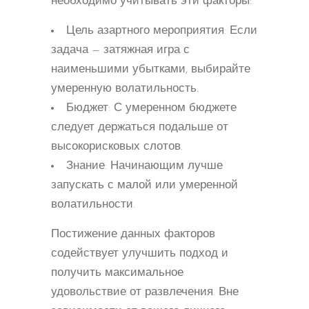
необходимо учитывать эти факторы:
Цель азартного мероприятия: Если
задача — затяжная игра с
наименьшими убытками, выбирайте
умеренную волатильность.
Бюджет: С умеренном бюджете
следует держаться подальше от
высокорисковых слотов.
Знание: Начинающим лучше
запускать с малой или умеренной
волатильности.
Постижение данных факторов
содействует улучшить подход и
получить максимальное
удовольствие от развлечения. Вне