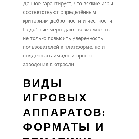
Данное гарантирует, что всякие игры
соответствуют определённым
критериям добротности и честности.
Подобные меры дают возможность
не только повысить уверенность
пользователей к платформе, но и
поддержать имидж игорного
заведения в отрасли.
ВИДЫ
ИГРОВЫХ
АППАРАТОВ:
ФОРМАТЫ И