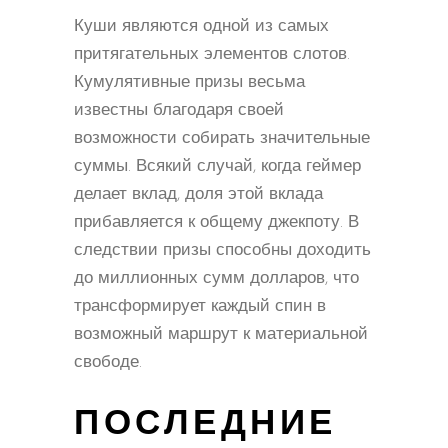
Куши являются одной из самых
притягательных элементов слотов.
Кумулятивные призы весьма
известны благодаря своей
возможности собирать значительные
суммы. Всякий случай, когда геймер
делает вклад, доля этой вклада
прибавляется к общему джекпоту. В
следствии призы способны доходить
до миллионных сумм долларов, что
трансформирует каждый спин в
возможный маршрут к материальной
свободе.
ПОСЛЕДНИЕ